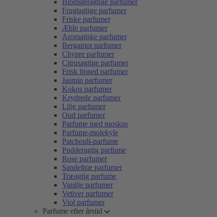
Blomsteragtige parfumer
Frugtagtige parfumer
Friske parfumer
Æble parfumer
Aromatiske parfumer
Bergamot parfumer
Chypre parfumer
Citrusagtige parfumer
Frisk linned parfumer
Jasmin parfumer
Kokos parfumer
Krydrede parfumer
Lilje parfumer
Oud parfumer
Parfume med moskus
Parfume-molekyle
Patchouli-parfume
Pudderagtig parfume
Rose parfumer
Sandeltræ parfumer
Træagtig parfume
Vanilje parfumer
Vetiver parfumer
Viol parfumer
Parfume efter årstid