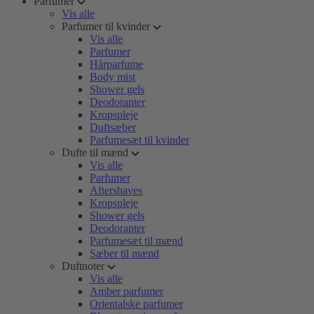
Parfumer
Vis alle
Parfumer til kvinder
Vis alle
Parfumer
Hårparfume
Body mist
Shower gels
Deodoranter
Kropspleje
Duftsæber
Parfumesæt til kvinder
Dufte til mænd
Vis alle
Parfumer
Aftershaves
Kropspleje
Shower gels
Deodoranter
Parfumesæt til mænd
Sæber til mænd
Duftnoter
Vis alle
Amber parfumer
Orientalske parfumer