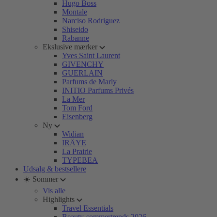
Hugo Boss
Montale
Narciso Rodriguez
Shiseido
Rabanne
Ekslusive mærker
Yves Saint Laurent
GIVENCHY
GUERLAIN
Parfums de Marly
INITIO Parfums Privés
La Mer
Tom Ford
Eisenberg
Ny
Widian
IRÄYE
La Prairie
TYPEBEA
Udsalg & bestsellere
☀️ Sommer
Vis alle
Highlights
Travel Essentials
Beauty-sommertrends 2026