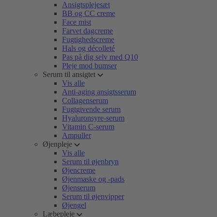
Ansigtsplejesæt
BB og CC creme
Face mist
Farvet dagcreme
Fugtighedscreme
Hals og décolleté
Pas på dig selv med Q10
Pleje mod bumser
Serum til ansigtet
Vis alle
Anti-aging ansigtsserum
Collagenserum
Fugtgivende serum
Hyaluronsyre-serum
Vitamin C-serum
Ampuller
Øjenpleje
Vis alle
Serum til øjenbryn
Øjencreme
Øjenmaske og -pads
Øjenserum
Serum til øjenvipper
Øjengel
Læbepleje