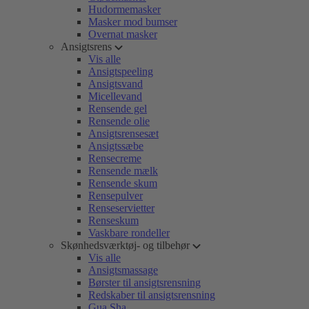
Hudormemasker
Masker mod bumser
Overnat masker
Ansigtsrens
Vis alle
Ansigtspeeling
Ansigtsvand
Micellevand
Rensende gel
Rensende olie
Ansigtsrensesæt
Ansigtssæbe
Rensecreme
Rensende mælk
Rensende skum
Rensepulver
Renseservietter
Renseskum
Vaskbare rondeller
Skønhedsværktøj- og tilbehør
Vis alle
Ansigtsmassage
Børster til ansigtsrensning
Redskaber til ansigtsrensning
Gua Sha