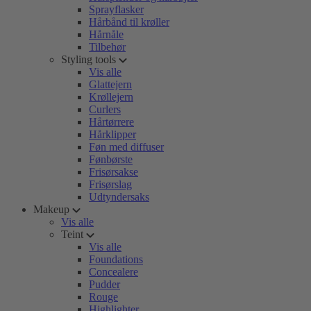
Sprayflasker
Hårbånd til krøller
Hårnåle
Tilbehør
Styling tools
Vis alle
Glattejern
Krøllejern
Curlers
Hårtørrere
Hårklipper
Føn med diffuser
Fønbørste
Frisørsakse
Frisørslag
Udtyndersaks
Makeup
Vis alle
Teint
Vis alle
Foundations
Concealere
Pudder
Rouge
Highlighter