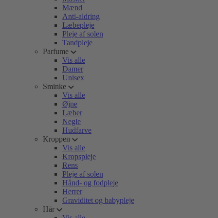
Mænd
Anti-aldring
Læbepleje
Pleje af solen
Tandpleje
Parfume
Vis alle
Damer
Unisex
Sminke
Vis alle
Øjne
Læber
Negle
Hudfarve
Kroppen
Vis alle
Kropspleje
Rens
Pleje af solen
Hånd- og fodpleje
Herrer
Graviditet og babypleje
Hår
Vis alle