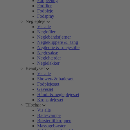
Fodpeeling
Fodfiler
Fodpleje
Fodspray
Neglepleje
Vis alle
Neglefiler
Neglebåndsfjerner
Negleklippere & -tang
Negleolie & -plejestifte
Neglesakse
Neglehærder
Neglelakker
Beautysæt
Vis alle
Shower- & badesæt
Fodplejesæt
Gavesæt
Hånd- & negleplejesæt
Kropsplejesæt
Tilbehør
Vis alle
Badesvampe
Børster til kroppen
Massagebørster