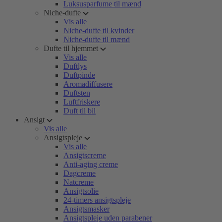
Luksusparfume til mænd
Niche-dufte
Vis alle
Niche-dufte til kvinder
Niche-dufte til mænd
Dufte til hjemmet
Vis alle
Duftlys
Duftpinde
Aromadiffusere
Duftsten
Luftfriskere
Duft til bil
Ansigt
Vis alle
Ansigtspleje
Vis alle
Ansigtscreme
Anti-aging creme
Dagcreme
Natcreme
Ansigtsolie
24-timers ansigtspleje
Ansigtsmasker
Ansigtspleje uden parabener