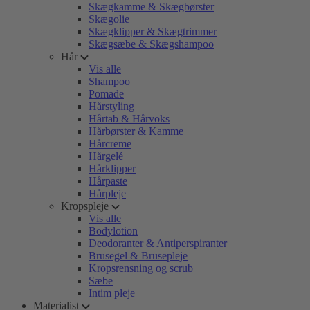
Skægkamme & Skægbørster
Skægolie
Skægklipper & Skægtrimmer
Skægsæbe & Skægshampoo
Hår
Vis alle
Shampoo
Pomade
Hårstyling
Hårtab & Hårvoks
Hårbørster & Kamme
Hårcreme
Hårgelé
Hårklipper
Hårpaste
Hårpleje
Kropspleje
Vis alle
Bodylotion
Deodoranter & Antiperspiranter
Brusegel & Brusepleje
Kropsrensning og scrub
Sæbe
Intim pleje
Materialist