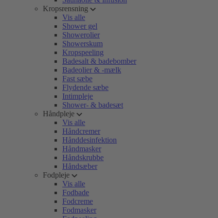
Kropsrensning
Vis alle
Shower gel
Showerolier
Showerskum
Kropspeeling
Badesalt & badebomber
Badeolier & -mælk
Fast sæbe
Flydende sæbe
Intimpleje
Shower- & badesæt
Håndpleje
Vis alle
Håndcremer
Hånddesinfektion
Håndmasker
Håndskrubbe
Håndsæber
Fodpleje
Vis alle
Fodbade
Fodcreme
Fodmasker