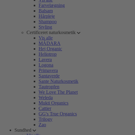
Farvelægning
Balsam
Hårpleje
Shampoo
Styling
Certificeret naturkosmetik
Vis alle
MÁDARA
Hej Organic
Heliotrop
Lavera
Logona
Primavera
Santaverde
Sante Naturkosmetik
Tautropfen
We Love The Planet
Weleda
Mukti Organics
Cattier
GG's True Organics
Trilogy
Zao
Sundhed