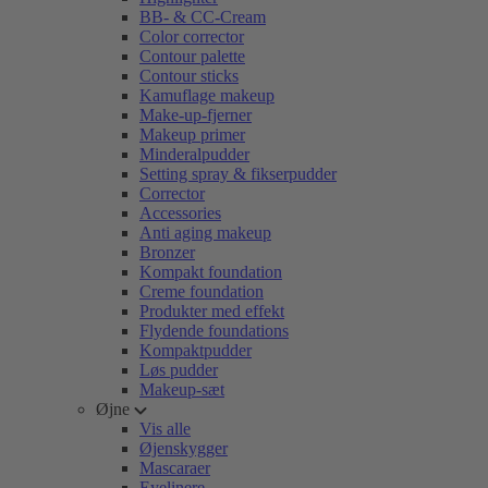
BB- & CC-Cream
Color corrector
Contour palette
Contour sticks
Kamuflage makeup
Make-up-fjerner
Makeup primer
Minderalpudder
Setting spray & fikserpudder
Corrector
Accessories
Anti aging makeup
Bronzer
Kompakt foundation
Creme foundation
Produkter med effekt
Flydende foundations
Kompaktpudder
Løs pudder
Makeup-sæt
Øjne
Vis alle
Øjenskygger
Mascaraer
Eyelinere