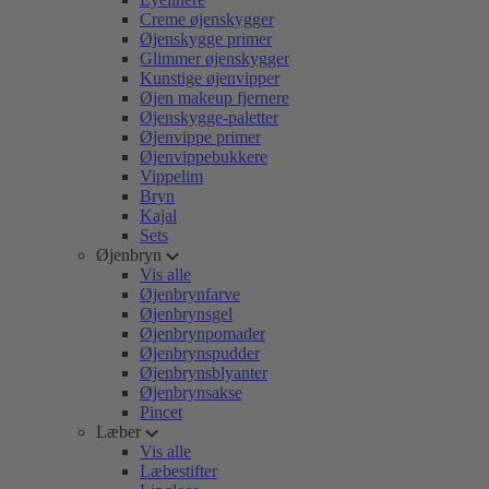
Creme øjenskygger
Øjenskygge primer
Glimmer øjenskygger
Kunstige øjenvipper
Øjen makeup fjernere
Øjenskygge-paletter
Øjenvippe primer
Øjenvippebukkere
Vippelim
Bryn
Kajal
Sets
Øjenbryn
Vis alle
Øjenbrynfarve
Øjenbrynsgel
Øjenbrynpomader
Øjenbrynspudder
Øjenbrynsblyanter
Øjenbrynsakse
Pincet
Læber
Vis alle
Læbestifter