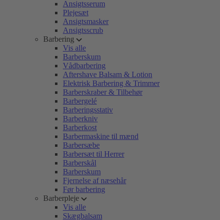
Ansigtsserum
Plejesæt
Ansigtsmasker
Ansigtsscrub
Barbering
Vis alle
Barberskum
Vådbarbering
Aftershave Balsam & Lotion
Elektrisk Barbering & Trimmer
Barberskraber & Tilbehør
Barbergelé
Barberingsstativ
Barberkniv
Barberkost
Barbermaskine til mænd
Barbersæbe
Barbersæt til Herrer
Barberskål
Barberskum
Fjernelse af næsehår
Før barbering
Barberpleje
Vis alle
Skægbalsam