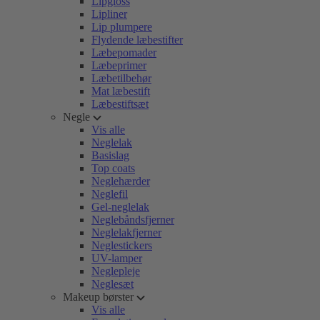
Lipgloss
Lipliner
Lip plumpere
Flydende læbestifter
Læbepomader
Læbeprimer
Læbetilbehør
Mat læbestift
Læbestiftsæt
Negle
Vis alle
Neglelak
Basislag
Top coats
Neglehærder
Neglefil
Gel-neglelak
Neglebåndsfjerner
Neglelakfjerner
Neglestickers
UV-lamper
Neglepleje
Neglesæt
Makeup børster
Vis alle