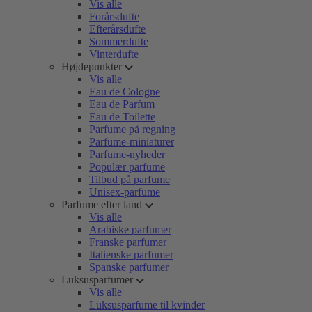
Vis alle
Forårsdufte
Efterårsdufte
Sommerdufte
Vinterdufte
Højdepunkter
Vis alle
Eau de Cologne
Eau de Parfum
Eau de Toilette
Parfume på regning
Parfume-miniaturer
Parfume-nyheder
Populær parfume
Tilbud på parfume
Unisex-parfume
Parfume efter land
Vis alle
Arabiske parfumer
Franske parfumer
Italienske parfumer
Spanske parfumer
Luksusparfumer
Vis alle
Luksusparfume til kvinder