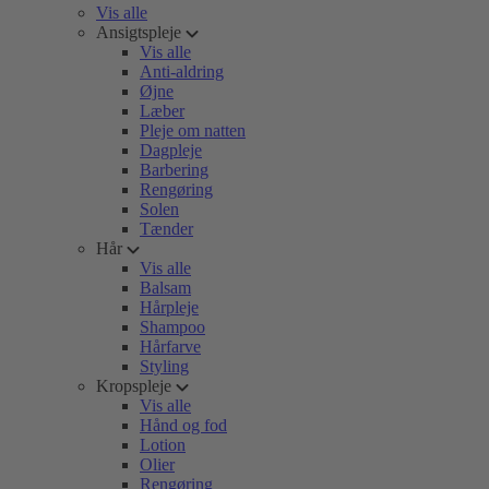
Vis alle
Ansigtspleje
Vis alle
Anti-aldring
Øjne
Læber
Pleje om natten
Dagpleje
Barbering
Rengøring
Solen
Tænder
Hår
Vis alle
Balsam
Hårpleje
Shampoo
Hårfarve
Styling
Kropspleje
Vis alle
Hånd og fod
Lotion
Olier
Rengøring