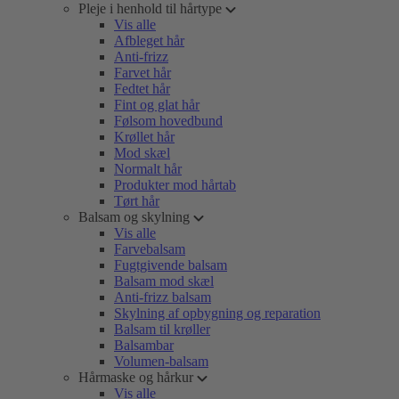
Pleje i henhold til hårtype
Vis alle
Afbleget hår
Anti-frizz
Farvet hår
Fedtet hår
Fint og glat hår
Følsom hovedbund
Krøllet hår
Mod skæl
Normalt hår
Produkter mod hårtab
Tørt hår
Balsam og skylning
Vis alle
Farvebalsam
Fugtgivende balsam
Balsam mod skæl
Anti-frizz balsam
Skylning af opbygning og reparation
Balsam til krøller
Balsambar
Volumen-balsam
Hårmaske og hårkur
Vis alle