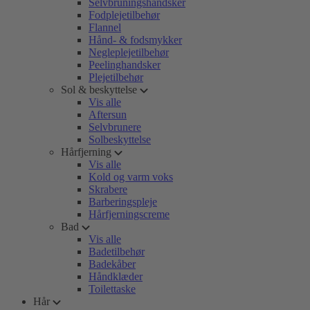
Selvbruningshandsker
Fodplejetilbehør
Flannel
Hånd- & fodsmykker
Negleplejetilbehør
Peelinghandsker
Plejetilbehør
Sol & beskyttelse
Vis alle
Aftersun
Selvbrunere
Solbeskyttelse
Hårfjerning
Vis alle
Kold og varm voks
Skrabere
Barberingspleje
Hårfjerningscreme
Bad
Vis alle
Badetilbehør
Badekåber
Håndklæder
Toilettaske
Hår