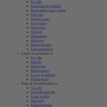
Vis alle
Skummende middel
Beskyttelse mod varme
Hårvoks
Styling spray
Farvespray
Hårcreme
Hårgele
Hårpudder
Hårspray
Hårstylingsæt
Saltvandsspray
Leave in produkter
Vis alle
Hårolie
Hårserum
Balsamspray
Leave in balsam
Hårplejesæt
Pleje af hovedbunden
Vis alle
Hovedbundsolie
Scalp scrubs
Hårvand
Solbeskyttelse