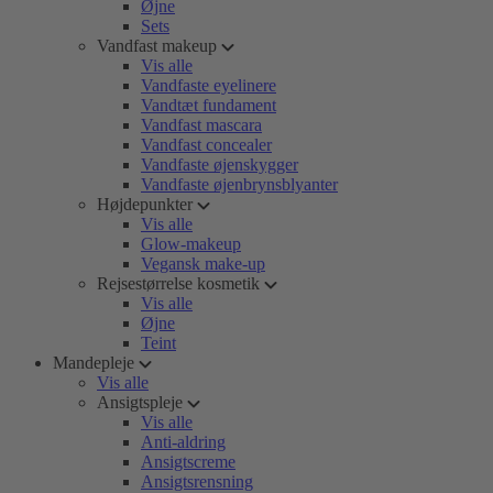
Øjne
Sets
Vandfast makeup
Vis alle
Vandfaste eyelinere
Vandtæt fundament
Vandfast mascara
Vandfast concealer
Vandfaste øjenskygger
Vandfaste øjenbrynsblyanter
Højdepunkter
Vis alle
Glow-makeup
Vegansk make-up
Rejsestørrelse kosmetik
Vis alle
Øjne
Teint
Mandepleje
Vis alle
Ansigtspleje
Vis alle
Anti-aldring
Ansigtscreme
Ansigtsrensning