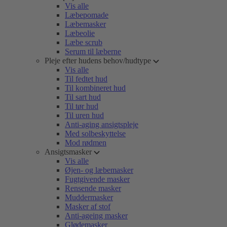
Vis alle
Læbepomade
Læbemasker
Læbeolie
Læbe scrub
Serum til læberne
Pleje efter hudens behov/hudtype
Vis alle
Til fedtet hud
Til kombineret hud
Til sart hud
Til tør hud
Til uren hud
Anti-aging ansigtspleje
Med solbeskyttelse
Mod rødmen
Ansigtsmasker
Vis alle
Øjen- og læbemasker
Fugtgivende masker
Rensende masker
Muddermasker
Masker af stof
Anti-ageing masker
Glødemasker