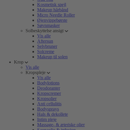
Kosmetisk spejl
Makeup hårbånd
Micro Needle Roller
Øjenvippebørste
Søvnmasker
Solbeskyttelse ansigt
Vis alle
Aftersun
Selvbruner
Solcreme
Makeup til solen
Krop
Vis alle
Kropspleje
Vis alle
Bodylotions
Deodoranter
Kropscremer
Kropsolier
Anti cellulitis
Bodysprays
Hals & dekollete
Intim pleje
Massage- & æteriske olier
Saunaolie & infusion