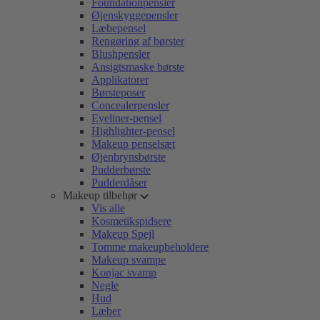
Foundationpensler
Øjenskyggepensler
Læbepensel
Rengøring af børster
Blushpensler
Ansigtsmaske børste
Applikatorer
Børsteposer
Concealerpensler
Eyeliner-pensel
Highlighter-pensel
Makeup penselsæt
Øjenbrynsbørste
Pudderbørste
Pudderdåser
Makeup tilbehør
Vis alle
Kosmetikspidsere
Makeup Spejl
Tomme makeupbeholdere
Makeup svampe
Konjac svamp
Negle
Hud
Læber