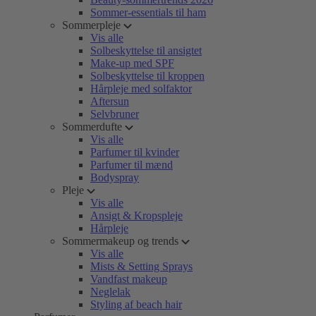
Sommer-essentials til ham
Sommerpleje
Vis alle
Solbeskyttelse til ansigtet
Make-up med SPF
Solbeskyttelse til kroppen
Hårpleje med solfaktor
Aftersun
Selvbruner
Sommerdufte
Vis alle
Parfumer til kvinder
Parfumer til mænd
Bodyspray
Pleje
Vis alle
Ansigt & Kropspleje
Hårpleje
Sommermakeup og trends
Vis alle
Mists & Setting Sprays
Vandfast makeup
Neglelak
Styling af beach hair