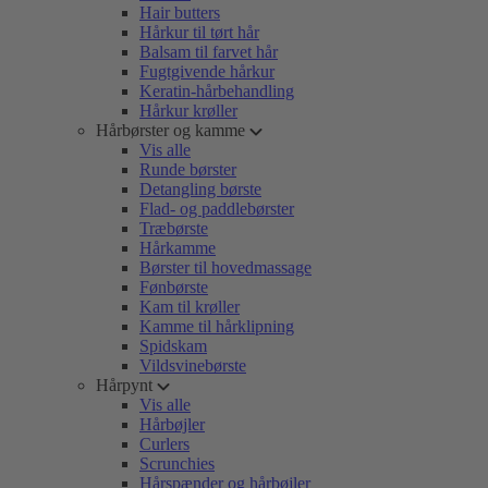
Hair butters
Hårkur til tørt hår
Balsam til farvet hår
Fugtgivende hårkur
Keratin-hårbehandling
Hårkur krøller
Hårbørster og kamme
Vis alle
Runde børster
Detangling børste
Flad- og paddlebørster
Træbørste
Hårkamme
Børster til hovedmassage
Fønbørste
Kam til krøller
Kamme til hårklipning
Spidskam
Vildsvinebørste
Hårpynt
Vis alle
Hårbøjler
Curlers
Scrunchies
Hårspænder og hårbøjler