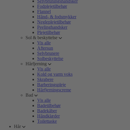
Selvbruningshandsker
Fodplejetilbehør
Flannel
Hånd- & fodsmykker
Negleplejetilbehør
Peelinghandsker
Plejetilbehør
Sol & beskyttelse
Vis alle
Aftersun
Selvbrunere
Solbeskyttelse
Hårfjerning
Vis alle
Kold og varm voks
Skrabere
Barberingspleje
Hårfjerningscreme
Bad
Vis alle
Badetilbehør
Badekåber
Håndklæder
Toilettaske
Hår