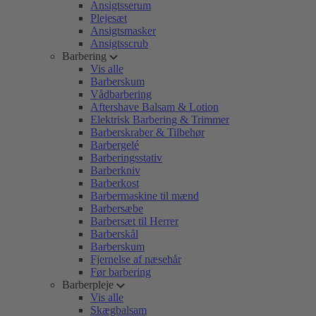
Ansigtsserum
Plejesæt
Ansigtsmasker
Ansigtsscrub
Barbering
Vis alle
Barberskum
Vådbarbering
Aftershave Balsam & Lotion
Elektrisk Barbering & Trimmer
Barberskraber & Tilbehør
Barbergelé
Barberingsstativ
Barberkniv
Barberkost
Barbermaskine til mænd
Barbersæbe
Barbersæt til Herrer
Barberskål
Barberskum
Fjernelse af næsehår
Før barbering
Barberpleje
Vis alle
Skægbalsam