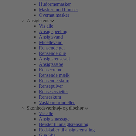
Hudormemasker
Masker mod bumser
Overnat masker
Ansigtsrens
Vis alle
Ansigtspeeling
Ansigtsvand
Micellevand
Rensende gel
Rensende olie
Ansigtsrensesæt
Ansigtssæbe
Rensecreme
Rensende mælk
Rensende skum
Rensepulver
Renseservietter
Renseskum
Vaskbare rondeller
Skønhedsværktøj- og tilbehør
Vis alle
Ansigtsmassage
Børster til ansigtsrensning
Redskaber til ansigtsrensning
Gua Sha