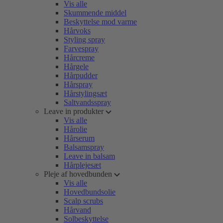
Vis alle
Skummende middel
Beskyttelse mod varme
Hårvoks
Styling spray
Farvespray
Hårcreme
Hårgele
Hårpudder
Hårspray
Hårstylingsæt
Saltvandsspray
Leave in produkter
Vis alle
Hårolie
Hårserum
Balsamspray
Leave in balsam
Hårplejesæt
Pleje af hovedbunden
Vis alle
Hovedbundsolie
Scalp scrubs
Hårvand
Solbeskyttelse