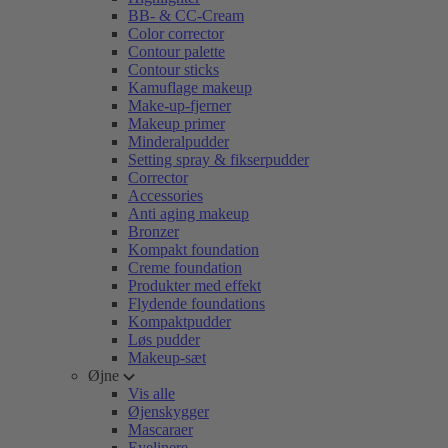
BB- & CC-Cream
Color corrector
Contour palette
Contour sticks
Kamuflage makeup
Make-up-fjerner
Makeup primer
Minderalpudder
Setting spray & fikserpudder
Corrector
Accessories
Anti aging makeup
Bronzer
Kompakt foundation
Creme foundation
Produkter med effekt
Flydende foundations
Kompaktpudder
Løs pudder
Makeup-sæt
Øjne
Vis alle
Øjenskygger
Mascaraer
Eyelinere