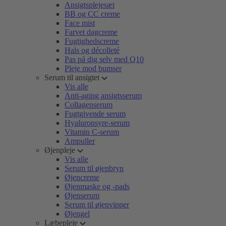
Ansigtsplejesæt
BB og CC creme
Face mist
Farvet dagcreme
Fugtighedscreme
Hals og décolleté
Pas på dig selv med Q10
Pleje mod bumser
Serum til ansigtet
Vis alle
Anti-aging ansigtsserum
Collagenserum
Fugtgivende serum
Hyaluronsyre-serum
Vitamin C-serum
Ampuller
Øjenpleje
Vis alle
Serum til øjenbryn
Øjencreme
Øjenmaske og -pads
Øjenserum
Serum til øjenvipper
Øjengel
Læbepleje