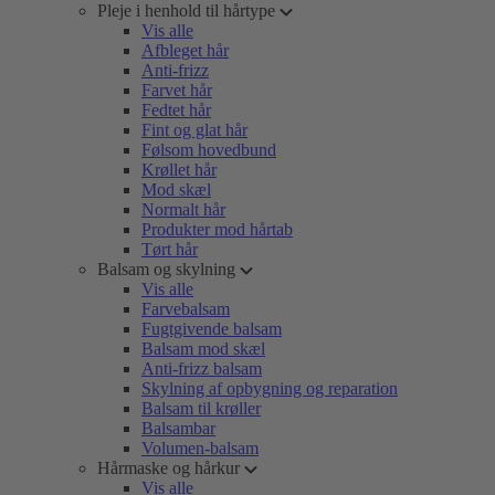
Pleje i henhold til hårtype
Vis alle
Afbleget hår
Anti-frizz
Farvet hår
Fedtet hår
Fint og glat hår
Følsom hovedbund
Krøllet hår
Mod skæl
Normalt hår
Produkter mod hårtab
Tørt hår
Balsam og skylning
Vis alle
Farvebalsam
Fugtgivende balsam
Balsam mod skæl
Anti-frizz balsam
Skylning af opbygning og reparation
Balsam til krøller
Balsambar
Volumen-balsam
Hårmaske og hårkur
Vis alle