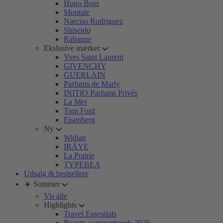
Hugo Boss
Montale
Narciso Rodriguez
Shiseido
Rabanne
Ekslusive mærker
Yves Saint Laurent
GIVENCHY
GUERLAIN
Parfums de Marly
INITIO Parfums Privés
La Mer
Tom Ford
Eisenberg
Ny
Widian
IRÄYE
La Prairie
TYPEBEA
Udsalg & bestsellere
☀️ Sommer
Vis alle
Highlights
Travel Essentials
Beauty-sommertrends 2026