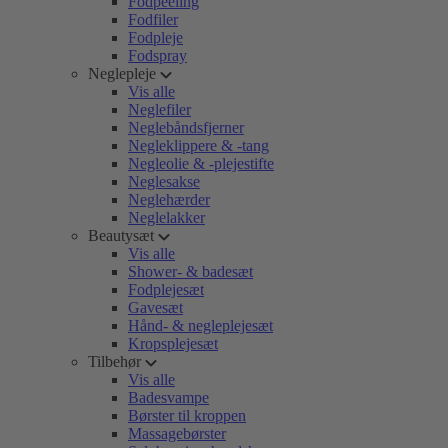
Fodpeeling
Fodfiler
Fodpleje
Fodspray
Neglepleje
Vis alle
Neglefiler
Neglebåndsfjerner
Negleklippere & -tang
Negleolie & -plejestifte
Neglesakse
Neglehærder
Neglelakker
Beautysæt
Vis alle
Shower- & badesæt
Fodplejesæt
Gavesæt
Hånd- & negleplejesæt
Kropsplejesæt
Tilbehør
Vis alle
Badesvampe
Børster til kroppen
Massagebørster