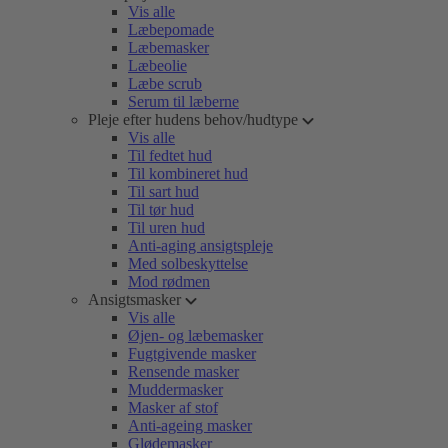
Vis alle
Læbepomade
Læbemasker
Læbeolie
Læbe scrub
Serum til læberne
Pleje efter hudens behov/hudtype
Vis alle
Til fedtet hud
Til kombineret hud
Til sart hud
Til tør hud
Til uren hud
Anti-aging ansigtspleje
Med solbeskyttelse
Mod rødmen
Ansigtsmasker
Vis alle
Øjen- og læbemasker
Fugtgivende masker
Rensende masker
Muddermasker
Masker af stof
Anti-ageing masker
Glødemasker