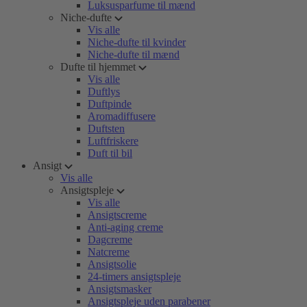
Luksusparfume til mænd
Niche-dufte
Vis alle
Niche-dufte til kvinder
Niche-dufte til mænd
Dufte til hjemmet
Vis alle
Duftlys
Duftpinde
Aromadiffusere
Duftsten
Luftfriskere
Duft til bil
Ansigt
Vis alle
Ansigtspleje
Vis alle
Ansigtscreme
Anti-aging creme
Dagcreme
Natcreme
Ansigtsolie
24-timers ansigtspleje
Ansigtsmasker
Ansigtspleje uden parabener