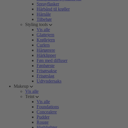
Sprayflasker
Hårbånd til krøller
Hårnåle
Tilbehør
Styling tools
Vis alle
Glattejern
Krøllejern
Curlers
Hårtørrere
Hårklipper
Føn med diffuser
Fønbørste
Frisørsakse
Frisørslag
Udtyndersaks
Makeup
Vis alle
Teint
Vis alle
Foundations
Concealere
Pudder
Rouge
Highlighter