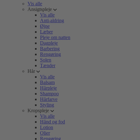
Vis alle
Ansigtspleje
Vis alle
Anti-aldring
Øjne
Læber
Pleje om natten
Dagpleje
Barbering
Rengøring
Solen
Tænder
Hår
Vis alle
Balsam
Hårpleje
Shampoo
Hårfarve
Styling
Kropspleje
Vis alle
Hånd og fod
Lotion
Olier
Rengøring