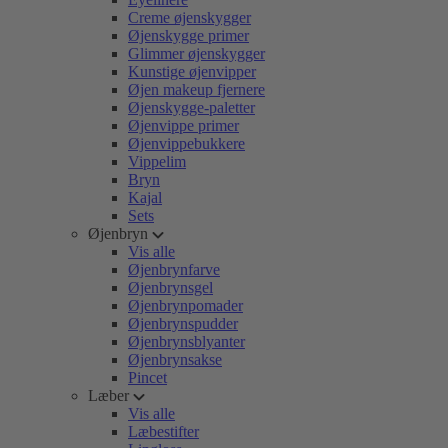
Creme øjenskygger
Øjenskygge primer
Glimmer øjenskygger
Kunstige øjenvipper
Øjen makeup fjernere
Øjenskygge-paletter
Øjenvippe primer
Øjenvippebukkere
Vippelim
Bryn
Kajal
Sets
Øjenbryn
Vis alle
Øjenbrynfarve
Øjenbrynsgel
Øjenbrynpomader
Øjenbrynspudder
Øjenbrynsblyanter
Øjenbrynsakse
Pincet
Læber
Vis alle
Læbestifter