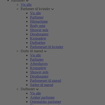
Parfumer
Vis alle
Parfumer til kvinder
Vis alle
Parfumer
Hårparfume
Body mist
Shower gels
Deodoranter
Kropspleje
Duftsæber
Parfumesæt til kvinder
Dufte til mænd
Vis alle
Parfumer
Aftershaves
Kropspleje
Shower gels
Deodoranter
Parfumesæt til mænd
Sæber til mænd
Duftnoter
Vis alle
Amber parfumer
Orientalske parfumer