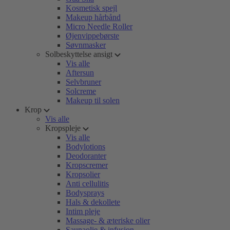
Kosmetisk spejl
Makeup hårbånd
Micro Needle Roller
Øjenvippebørste
Søvnmasker
Solbeskyttelse ansigt
Vis alle
Aftersun
Selvbruner
Solcreme
Makeup til solen
Krop
Vis alle
Kropspleje
Vis alle
Bodylotions
Deodoranter
Kropscremer
Kropsolier
Anti cellulitis
Bodysprays
Hals & dekollete
Intim pleje
Massage- & æteriske olier
Saunaolie & infusion