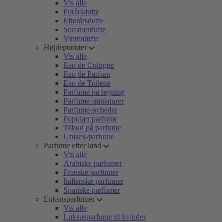
Vis alle
Forårsdufte
Efterårsdufte
Sommerdufte
Vinterdufte
Højdepunkter
Vis alle
Eau de Cologne
Eau de Parfum
Eau de Toilette
Parfume på regning
Parfume-miniaturer
Parfume-nyheder
Populær parfume
Tilbud på parfume
Unisex-parfume
Parfume efter land
Vis alle
Arabiske parfumer
Franske parfumer
Italienske parfumer
Spanske parfumer
Luksusparfumer
Vis alle
Luksusparfume til kvinder