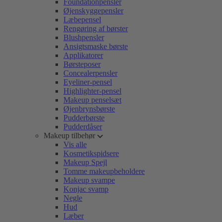
Foundationpensler
Øjenskyggepensler
Læbepensel
Rengøring af børster
Blushpensler
Ansigtsmaske børste
Applikatorer
Børsteposer
Concealerpensler
Eyeliner-pensel
Highlighter-pensel
Makeup penselsæt
Øjenbrynsbørste
Pudderbørste
Pudderdåser
Makeup tilbehør
Vis alle
Kosmetikspidsere
Makeup Spejl
Tomme makeupbeholdere
Makeup svampe
Konjac svamp
Negle
Hud
Læber