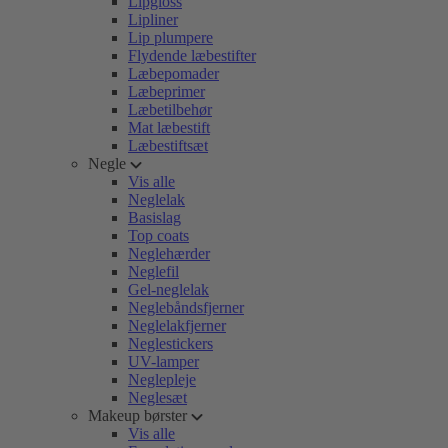
Lipgloss
Lipliner
Lip plumpere
Flydende læbestifter
Læbepomader
Læbeprimer
Læbetilbehør
Mat læbestift
Læbestiftsæt
Negle
Vis alle
Neglelak
Basislag
Top coats
Neglehærder
Neglefil
Gel-neglelak
Neglebåndsfjerner
Neglelakfjerner
Neglestickers
UV-lamper
Neglepleje
Neglesæt
Makeup børster
Vis alle