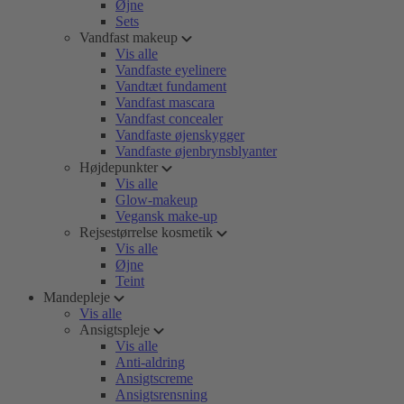
Øjne
Sets
Vandfast makeup
Vis alle
Vandfaste eyelinere
Vandtæt fundament
Vandfast mascara
Vandfast concealer
Vandfaste øjenskygger
Vandfaste øjenbrynsblyanter
Højdepunkter
Vis alle
Glow-makeup
Vegansk make-up
Rejsestørrelse kosmetik
Vis alle
Øjne
Teint
Mandepleje
Vis alle
Ansigtspleje
Vis alle
Anti-aldring
Ansigtscreme
Ansigtsrensning