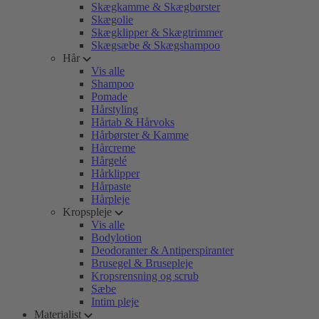
Skægkamme & Skægbørster
Skægolie
Skægklipper & Skægtrimmer
Skægsæbe & Skægshampoo
Hår
Vis alle
Shampoo
Pomade
Hårstyling
Hårtab & Hårvoks
Hårbørster & Kamme
Hårcreme
Hårgelé
Hårklipper
Hårpaste
Hårpleje
Kropspleje
Vis alle
Bodylotion
Deodoranter & Antiperspiranter
Brusegel & Brusepleje
Kropsrensning og scrub
Sæbe
Intim pleje
Materialist