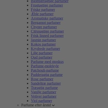
Blomsteragtige parfumer
Frugtagtige parfumer
Friske parfumer
Æble parfumer
Aromatiske parfumer
Bergamot parfumer
Chypre parfumer
Citrusagtige parfumer
Frisk linned parfumer
Jasmin parfumer
Kokos parfumer
Krydrede parfumer
Lilje parfumer
Oud parfumer
Parfume med moskus
Parfume-molekyle
Patchouli-parfume
Pudderagtig parfume
Rose parfumer
Sandeltræ parfumer
Træagtig parfume
Vanilje parfumer
Vetiver parfumer
Viol parfumer
Parfume efter årstid