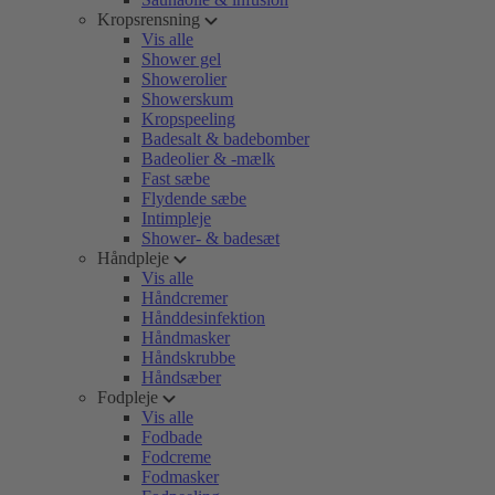
Kropsrensning
Vis alle
Shower gel
Showerolier
Showerskum
Kropspeeling
Badesalt & badebomber
Badeolier & -mælk
Fast sæbe
Flydende sæbe
Intimpleje
Shower- & badesæt
Håndpleje
Vis alle
Håndcremer
Hånddesinfektion
Håndmasker
Håndskrubbe
Håndsæber
Fodpleje
Vis alle
Fodbade
Fodcreme
Fodmasker