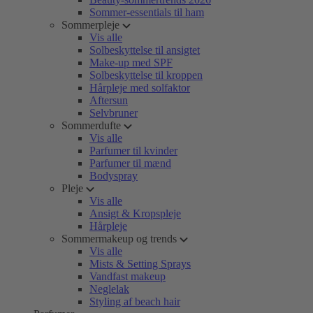
Sommer-essentials til ham
Sommerpleje
Vis alle
Solbeskyttelse til ansigtet
Make-up med SPF
Solbeskyttelse til kroppen
Hårpleje med solfaktor
Aftersun
Selvbruner
Sommerdufte
Vis alle
Parfumer til kvinder
Parfumer til mænd
Bodyspray
Pleje
Vis alle
Ansigt & Kropspleje
Hårpleje
Sommermakeup og trends
Vis alle
Mists & Setting Sprays
Vandfast makeup
Neglelak
Styling af beach hair