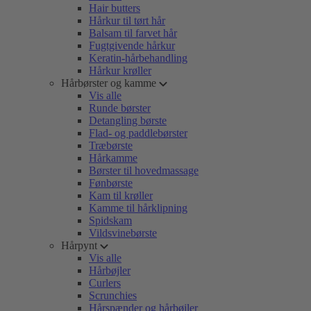
Hair butters
Hårkur til tørt hår
Balsam til farvet hår
Fugtgivende hårkur
Keratin-hårbehandling
Hårkur krøller
Hårbørster og kamme
Vis alle
Runde børster
Detangling børste
Flad- og paddlebørster
Træbørste
Hårkamme
Børster til hovedmassage
Fønbørste
Kam til krøller
Kamme til hårklipning
Spidskam
Vildsvinebørste
Hårpynt
Vis alle
Hårbøjler
Curlers
Scrunchies
Hårspænder og hårbøjler