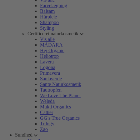
Farvelægning
Balsam
Hårpleje
Shampoo
Styling
Certificeret naturkosmetik
Vis alle
MÁDARA
Hej Organic
Heliotrop
Lavera
Logona
Primavera
Santaverde
Sante Naturkosmetik
Tautropfen
We Love The Planet
Weleda
Mukti Organics
Cattier
GG's True Organics
Trilogy
Zao
Sundhed