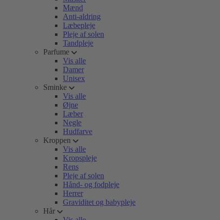
Mænd
Anti-aldring
Læbepleje
Pleje af solen
Tandpleje
Parfume
Vis alle
Damer
Unisex
Sminke
Vis alle
Øjne
Læber
Negle
Hudfarve
Kroppen
Vis alle
Kropspleje
Rens
Pleje af solen
Hånd- og fodpleje
Herrer
Graviditet og babypleje
Hår
Vis alle