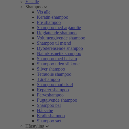
Vis alle
Shampoo
Vis alle
Keratin-shampoo
Pre-shampoo
Shampoo med arganolie
Udglattende shampoo
Volumengivende shampoo
Shampoo til mænd
Dybderensende shampoo
Naturkosmetik shampoo
Shampoo med balsam
Shampoo uden silikone
Silver shampoo
Tetræolie shampoo
Tørshampoo
Shampoo mod skæl
Reparer shampoo
Farveshampoo
Fugtgivende shampoo
Shampoo bar
Hårsæbe
Krølleshampoo
Shampoo sæt
Hårstyling