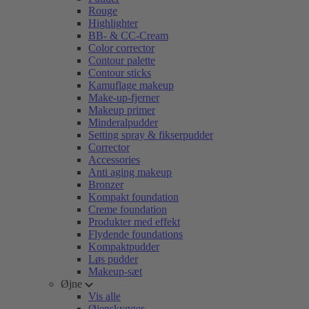
Rouge
Highlighter
BB- & CC-Cream
Color corrector
Contour palette
Contour sticks
Kamuflage makeup
Make-up-fjerner
Makeup primer
Minderalpudder
Setting spray & fikserpudder
Corrector
Accessories
Anti aging makeup
Bronzer
Kompakt foundation
Creme foundation
Produkter med effekt
Flydende foundations
Kompaktpudder
Løs pudder
Makeup-sæt
Øjne
Vis alle
Øjenskygger