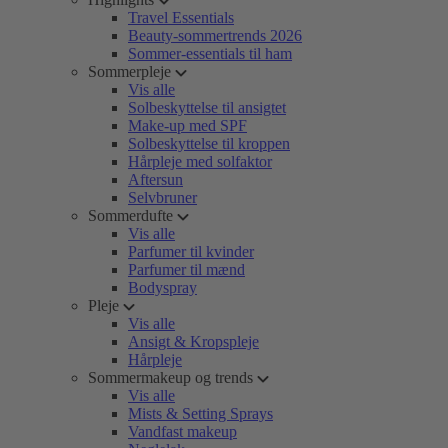
Travel Essentials
Beauty-sommertrends 2026
Sommer-essentials til ham
Sommerpleje
Vis alle
Solbeskyttelse til ansigtet
Make-up med SPF
Solbeskyttelse til kroppen
Hårpleje med solfaktor
Aftersun
Selvbruner
Sommerdufte
Vis alle
Parfumer til kvinder
Parfumer til mænd
Bodyspray
Pleje
Vis alle
Ansigt & Kropspleje
Hårpleje
Sommermakeup og trends
Vis alle
Mists & Setting Sprays
Vandfast makeup