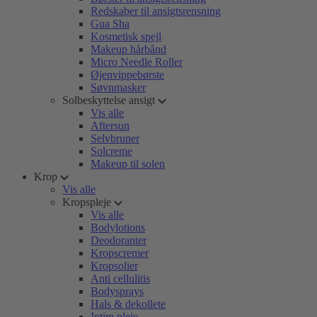
Redskaber til ansigtsrensning
Gua Sha
Kosmetisk spejl
Makeup hårbånd
Micro Needle Roller
Øjenvippebørste
Søvnmasker
Solbeskyttelse ansigt
Vis alle
Aftersun
Selvbruner
Solcreme
Makeup til solen
Krop
Vis alle
Kropspleje
Vis alle
Bodylotions
Deodoranter
Kropscremer
Kropsolier
Anti cellulitis
Bodysprays
Hals & dekollete
Intim pleje