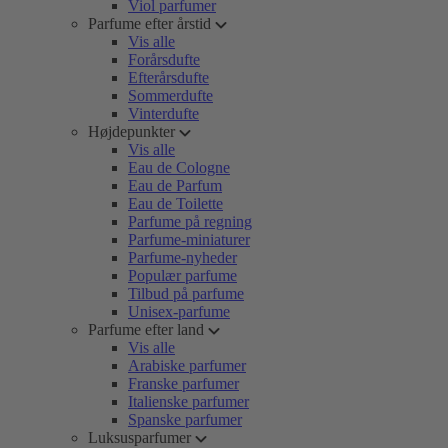
Viol parfumer
Parfume efter årstid
Vis alle
Forårsdufte
Efterårsdufte
Sommerdufte
Vinterdufte
Højdepunkter
Vis alle
Eau de Cologne
Eau de Parfum
Eau de Toilette
Parfume på regning
Parfume-miniaturer
Parfume-nyheder
Populær parfume
Tilbud på parfume
Unisex-parfume
Parfume efter land
Vis alle
Arabiske parfumer
Franske parfumer
Italienske parfumer
Spanske parfumer
Luksusparfumer