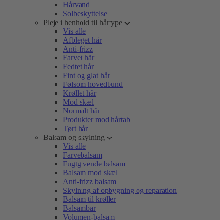
Hårvand
Solbeskyttelse
Pleje i henhold til hårtype
Vis alle
Afbleget hår
Anti-frizz
Farvet hår
Fedtet hår
Fint og glat hår
Følsom hovedbund
Krøllet hår
Mod skæl
Normalt hår
Produkter mod hårtab
Tørt hår
Balsam og skylning
Vis alle
Farvebalsam
Fugtgivende balsam
Balsam mod skæl
Anti-frizz balsam
Skylning af opbygning og reparation
Balsam til krøller
Balsambar
Volumen-balsam