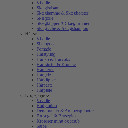
Vis alle
Skægbalsam
Skægkamme & Skægbørster
Skægolie
Skægklipper & Skægtrimmer
Skægsæbe & Skægshampoo
Hår
Vis alle
Shampoo
Pomade
Hårstyling
Hårtab & Hårvoks
Hårbørster & Kamme
Hårcreme
Hårgelé
Hårklipper
Hårpaste
Hårpleje
Kropspleje
Vis alle
Bodylotion
Deodoranter & Antiperspiranter
Brusegel & Brusepleje
Kropsrensning og scrub
Sæbe