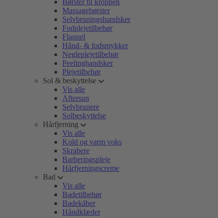
Børster til kroppen
Massagebørster
Selvbruningshandsker
Fodplejetilbehør
Flannel
Hånd- & fodsmykker
Negleplejetilbehør
Peelinghandsker
Plejetilbehør
Sol & beskyttelse
Vis alle
Aftersun
Selvbrunere
Solbeskyttelse
Hårfjerning
Vis alle
Kold og varm voks
Skrabere
Barberingspleje
Hårfjerningscreme
Bad
Vis alle
Badetilbehør
Badekåber
Håndklæder