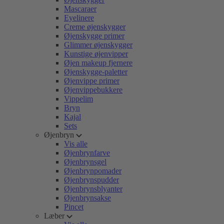
Mascaraer
Eyelinere
Creme øjenskygger
Øjenskygge primer
Glimmer øjenskygger
Kunstige øjenvipper
Øjen makeup fjernere
Øjenskygge-paletter
Øjenvippe primer
Øjenvippebukkere
Vippelim
Bryn
Kajal
Sets
Øjenbryn
Vis alle
Øjenbrynfarve
Øjenbrynsgel
Øjenbrynpomader
Øjenbrynspudder
Øjenbrynsblyanter
Øjenbrynsakse
Pincet
Læber