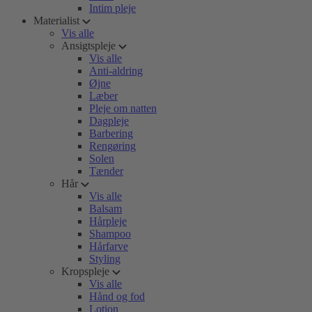
Intim pleje
Materialist
Vis alle
Ansigtspleje
Vis alle
Anti-aldring
Øjne
Læber
Pleje om natten
Dagpleje
Barbering
Rengøring
Solen
Tænder
Hår
Vis alle
Balsam
Hårpleje
Shampoo
Hårfarve
Styling
Kropspleje
Vis alle
Hånd og fod
Lotion