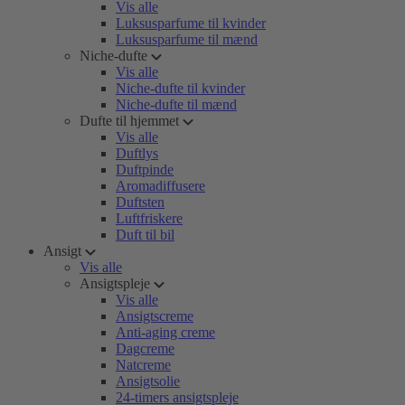
Vis alle
Luksusparfume til kvinder
Luksusparfume til mænd
Niche-dufte
Vis alle
Niche-dufte til kvinder
Niche-dufte til mænd
Dufte til hjemmet
Vis alle
Duftlys
Duftpinde
Aromadiffusere
Duftsten
Luftfriskere
Duft til bil
Ansigt
Vis alle
Ansigtspleje
Vis alle
Ansigtscreme
Anti-aging creme
Dagcreme
Natcreme
Ansigtsolie
24-timers ansigtspleje