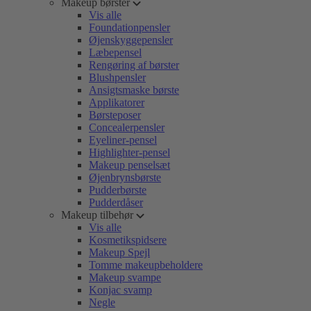
Makeup børster
Vis alle
Foundationpensler
Øjenskyggepensler
Læbepensel
Rengøring af børster
Blushpensler
Ansigtsmaske børste
Applikatorer
Børsteposer
Concealerpensler
Eyeliner-pensel
Highlighter-pensel
Makeup penselsæt
Øjenbrynsbørste
Pudderbørste
Pudderdåser
Makeup tilbehør
Vis alle
Kosmetikspidsere
Makeup Spejl
Tomme makeupbeholdere
Makeup svampe
Konjac svamp
Negle