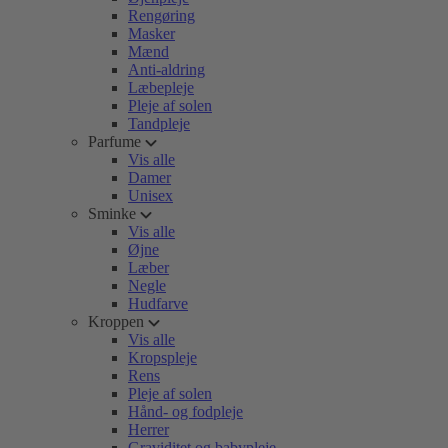
Rengøring
Masker
Mænd
Anti-aldring
Læbepleje
Pleje af solen
Tandpleje
Parfume
Vis alle
Damer
Unisex
Sminke
Vis alle
Øjne
Læber
Negle
Hudfarve
Kroppen
Vis alle
Kropspleje
Rens
Pleje af solen
Hånd- og fodpleje
Herrer
Graviditet og babypleje