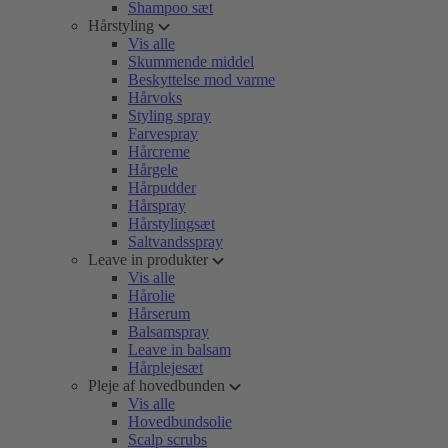
Shampoo sæt
Hårstyling
Vis alle
Skummende middel
Beskyttelse mod varme
Hårvoks
Styling spray
Farvespray
Hårcreme
Hårgele
Hårpudder
Hårspray
Hårstylingsæt
Saltvandsspray
Leave in produkter
Vis alle
Hårolie
Hårserum
Balsamspray
Leave in balsam
Hårplejesæt
Pleje af hovedbunden
Vis alle
Hovedbundsolie
Scalp scrubs