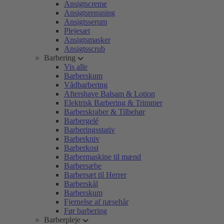
Ansigtscreme
Ansigtsrensning
Ansigtsserum
Plejesæt
Ansigtsmasker
Ansigtsscrub
Barbering
Vis alle
Barberskum
Vådbarbering
Aftershave Balsam & Lotion
Elektrisk Barbering & Trimmer
Barberskraber & Tilbehør
Barbergelé
Barberingsstativ
Barberkniv
Barberkost
Barbermaskine til mænd
Barbersæbe
Barbersæt til Herrer
Barberskål
Barberskum
Fjernelse af næsehår
Før barbering
Barberpleje