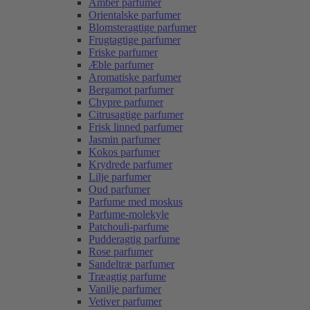
Amber parfumer
Orientalske parfumer
Blomsteragtige parfumer
Frugtagtige parfumer
Friske parfumer
Æble parfumer
Aromatiske parfumer
Bergamot parfumer
Chypre parfumer
Citrusagtige parfumer
Frisk linned parfumer
Jasmin parfumer
Kokos parfumer
Krydrede parfumer
Lilje parfumer
Oud parfumer
Parfume med moskus
Parfume-molekyle
Patchouli-parfume
Pudderagtig parfume
Rose parfumer
Sandeltræ parfumer
Træagtig parfume
Vanilje parfumer
Vetiver parfumer