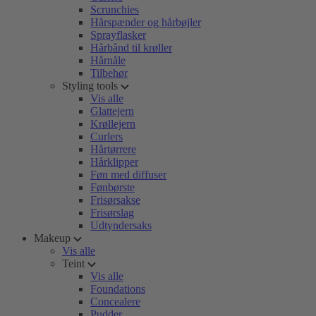
Scrunchies
Hårspænder og hårbøjler
Sprayflasker
Hårbånd til krøller
Hårnåle
Tilbehør
Styling tools
Vis alle
Glattejern
Krøllejern
Curlers
Hårtørrere
Hårklipper
Føn med diffuser
Fønbørste
Frisørsakse
Frisørslag
Udtyndersaks
Makeup
Vis alle
Teint
Vis alle
Foundations
Concealere
Pudder