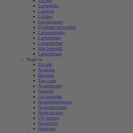
Vis alle
Læbestifter
Lipgloss
Lipliner
Lip plumpere
Flydende læbestifter
Læbepomader
Læbeprimer
Læbetilbehør
Mat læbestift
Læbestiftsæt
Negle
Vis alle
Neglelak
Basislag
Top coats
Neglehærder
Neglefil
Gel-neglelak
Neglebåndsfjerner
Neglelakfjerner
Neglestickers
UV-lamper
Neglepleje
Neglesæt