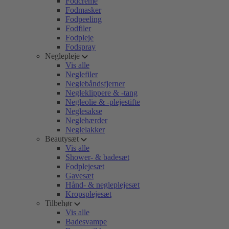
Fodcreme
Fodmasker
Fodpeeling
Fodfiler
Fodpleje
Fodspray
Neglepleje
Vis alle
Neglefiler
Neglebåndsfjerner
Negleklippere & -tang
Negleolie & -plejestifte
Neglesakse
Neglehærder
Neglelakker
Beautysæt
Vis alle
Shower- & badesæt
Fodplejesæt
Gavesæt
Hånd- & negleplejesæt
Kropsplejesæt
Tilbehør
Vis alle
Badesvampe