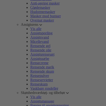
Anti-ageing masker
Glødemasker
Hudormemasker
Masker mod bumser
Overnat masker
Ansigtsrens
Vis alle
Ansigtspeeling
Ansigtsvand
Micellevand
Rensende gel
Rensende olie
Ansigtsrensesæt
Ansigtssæbe
Rensecreme
Rensende mælk
Rensende skum
Rensepulver
Renseservietter
Renseskum
Vaskbare rondeller
Skønhedsværktøj- og tilbehør
Vis alle
Ansigtsmassage
Børster til ansigtsrensning