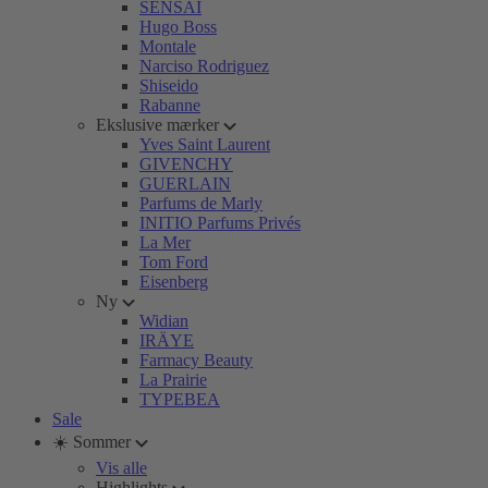
SENSAI
Hugo Boss
Montale
Narciso Rodriguez
Shiseido
Rabanne
Ekslusive mærker
Yves Saint Laurent
GIVENCHY
GUERLAIN
Parfums de Marly
INITIO Parfums Privés
La Mer
Tom Ford
Eisenberg
Ny
Widian
IRÄYE
Farmacy Beauty
La Prairie
TYPEBEA
Sale
☀️ Sommer
Vis alle
Highlights