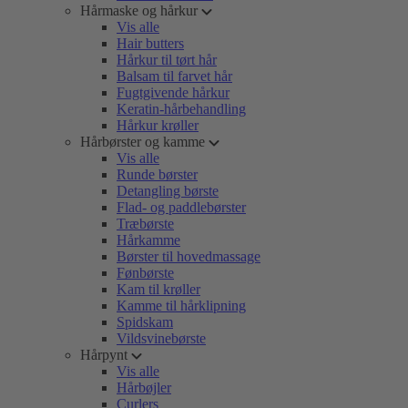
Hårmaske og hårkur
Vis alle
Hair butters
Hårkur til tørt hår
Balsam til farvet hår
Fugtgivende hårkur
Keratin-hårbehandling
Hårkur krøller
Hårbørster og kamme
Vis alle
Runde børster
Detangling børste
Flad- og paddlebørster
Træbørste
Hårkamme
Børster til hovedmassage
Fønbørste
Kam til krøller
Kamme til hårklipning
Spidskam
Vildsvinebørste
Hårpynt
Vis alle
Hårbøjler
Curlers