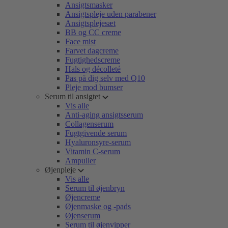
Ansigtsmasker
Ansigtspleje uden parabener
Ansigtsplejesæt
BB og CC creme
Face mist
Farvet dagcreme
Fugtighedscreme
Hals og décolleté
Pas på dig selv med Q10
Pleje mod bumser
Serum til ansigtet
Vis alle
Anti-aging ansigtsserum
Collagenserum
Fugtgivende serum
Hyaluronsyre-serum
Vitamin C-serum
Ampuller
Øjenpleje
Vis alle
Serum til øjenbryn
Øjencreme
Øjenmaske og -pads
Øjenserum
Serum til øjenvipper