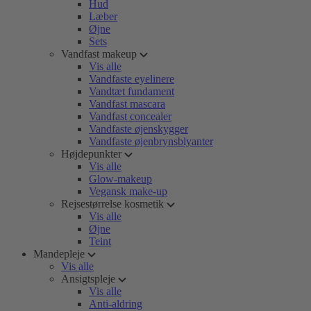
Hud
Læber
Øjne
Sets
Vandfast makeup
Vis alle
Vandfaste eyelinere
Vandtæt fundament
Vandfast mascara
Vandfast concealer
Vandfaste øjenskygger
Vandfaste øjenbrynsblyanter
Højdepunkter
Vis alle
Glow-makeup
Vegansk make-up
Rejsestørrelse kosmetik
Vis alle
Øjne
Teint
Mandepleje
Vis alle
Ansigtspleje
Vis alle
Anti-aldring