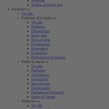
Neglelak
Styling af beach hair
Parfumer
Vis alle
Parfumer til kvinder
Vis alle
Parfumer
Hårparfume
Body mist
Shower gels
Deodoranter
Kropspleje
Duftsæber
Parfumesæt til kvinder
Dufte til mænd
Vis alle
Parfumer
Aftershaves
Kropspleje
Shower gels
Deodoranter
Parfumesæt til mænd
Sæber til mænd
Duftnoter
Vis alle