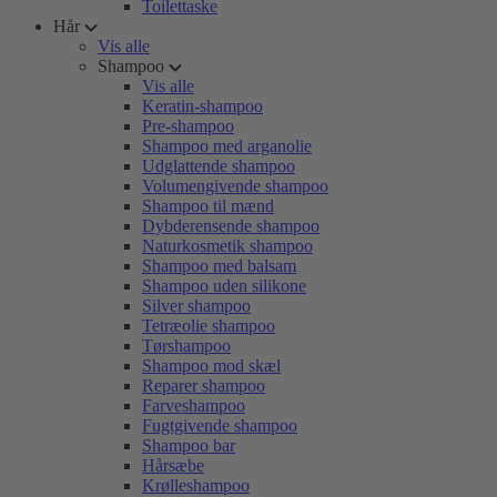
Toilettaske
Hår
Vis alle
Shampoo
Vis alle
Keratin-shampoo
Pre-shampoo
Shampoo med arganolie
Udglattende shampoo
Volumengivende shampoo
Shampoo til mænd
Dybderensende shampoo
Naturkosmetik shampoo
Shampoo med balsam
Shampoo uden silikone
Silver shampoo
Tetræolie shampoo
Tørshampoo
Shampoo mod skæl
Reparer shampoo
Farveshampoo
Fugtgivende shampoo
Shampoo bar
Hårsæbe
Krølleshampoo