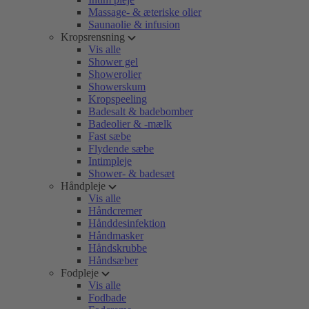
Massage- & æteriske olier
Saunaolie & infusion
Kropsrensning
Vis alle
Shower gel
Showerolier
Showerskum
Kropspeeling
Badesalt & badebomber
Badeolier & -mælk
Fast sæbe
Flydende sæbe
Intimpleje
Shower- & badesæt
Håndpleje
Vis alle
Håndcremer
Hånddesinfektion
Håndmasker
Håndskrubbe
Håndsæber
Fodpleje
Vis alle
Fodbade