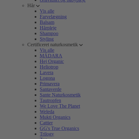
Hår
Vis alle
Farvelægning
Balsam
Hårpleje
Shampoo
Styling
Certificeret naturkosmetik
Vis alle
MÁDARA
Hej Organic
Heliotrop
Lavera
Logona
Primavera
Santaverde
Sante Naturkosmetik
Tautropfen
We Love The Planet
Weleda
Mukti Organics
Cattier
GG's True Organics
Trilogy