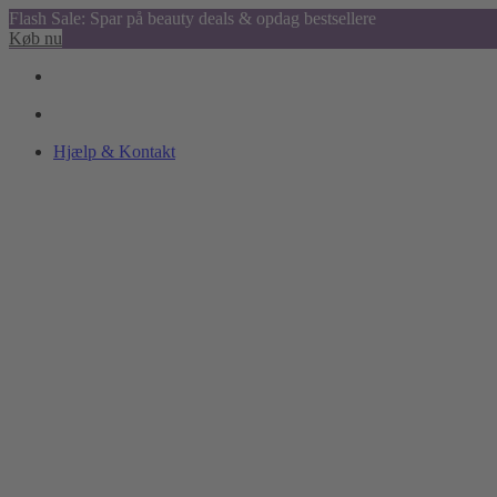
Flash Sale: Spar på beauty deals & opdag bestsellere
Køb nu
Hjælp & Kontakt