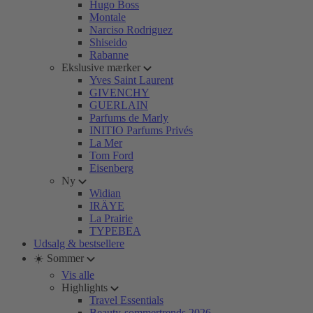
Hugo Boss
Montale
Narciso Rodriguez
Shiseido
Rabanne
Ekslusive mærker
Yves Saint Laurent
GIVENCHY
GUERLAIN
Parfums de Marly
INITIO Parfums Privés
La Mer
Tom Ford
Eisenberg
Ny
Widian
IRÄYE
La Prairie
TYPEBEA
Udsalg & bestsellere
☀️ Sommer
Vis alle
Highlights
Travel Essentials
Beauty-sommertrends 2026