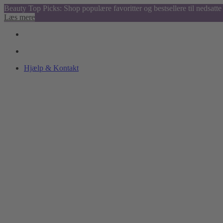
Beauty Top Picks: Shop populære favoritter og bestsellere til nedsatte 
Læs mere
Hjælp & Kontakt