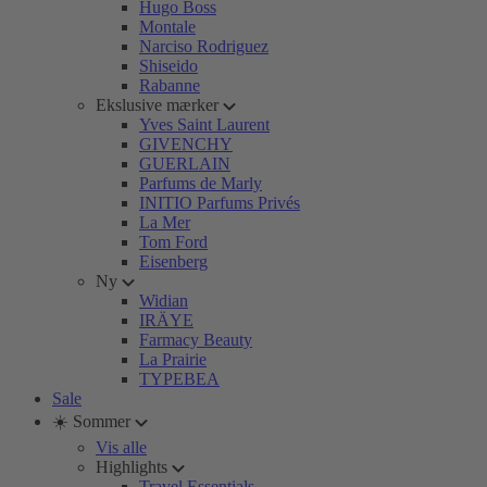
Hugo Boss
Montale
Narciso Rodriguez
Shiseido
Rabanne
Ekslusive mærker
Yves Saint Laurent
GIVENCHY
GUERLAIN
Parfums de Marly
INITIO Parfums Privés
La Mer
Tom Ford
Eisenberg
Ny
Widian
IRÄYE
Farmacy Beauty
La Prairie
TYPEBEA
Sale
☀️ Sommer
Vis alle
Highlights
Travel Essentials