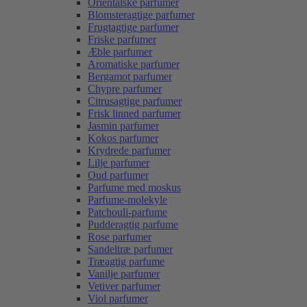
Orientalske parfumer
Blomsteragtige parfumer
Frugtagtige parfumer
Friske parfumer
Æble parfumer
Aromatiske parfumer
Bergamot parfumer
Chypre parfumer
Citrusagtige parfumer
Frisk linned parfumer
Jasmin parfumer
Kokos parfumer
Krydrede parfumer
Lilje parfumer
Oud parfumer
Parfume med moskus
Parfume-molekyle
Patchouli-parfume
Pudderagtig parfume
Rose parfumer
Sandeltræ parfumer
Træagtig parfume
Vanilje parfumer
Vetiver parfumer
Viol parfumer