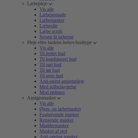
Læbepleje
Vis alle
Læbepomade
Læbemasker
Læbeolie
Læbe scrub
Serum til læberne
Pleje efter hudens behov/hudtype
Vis alle
Til fedtet hud
Til kombineret hud
Til sart hud
Til tør hud
Til uren hud
Anti-aging ansigtspleje
Med solbeskyttelse
Mod rødmen
Ansigtsmasker
Vis alle
Øjen- og læbemasker
Fugtgivende masker
Rensende masker
Muddermasker
Masker af stof
Anti-ageing masker