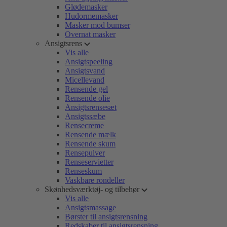
Glødemasker
Hudormemasker
Masker mod bumser
Overnat masker
Ansigtsrens
Vis alle
Ansigtspeeling
Ansigtsvand
Micellevand
Rensende gel
Rensende olie
Ansigtsrensesæt
Ansigtssæbe
Rensecreme
Rensende mælk
Rensende skum
Rensepulver
Renseservietter
Renseskum
Vaskbare rondeller
Skønhedsværktøj- og tilbehør
Vis alle
Ansigtsmassage
Børster til ansigtsrensning
Redskaber til ansigtsrensning