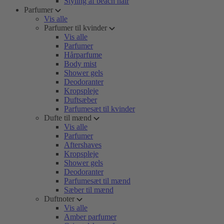
Styling af beach hair
Parfumer
Vis alle
Parfumer til kvinder
Vis alle
Parfumer
Hårparfume
Body mist
Shower gels
Deodoranter
Kropspleje
Duftsæber
Parfumesæt til kvinder
Dufte til mænd
Vis alle
Parfumer
Aftershaves
Kropspleje
Shower gels
Deodoranter
Parfumesæt til mænd
Sæber til mænd
Duftnoter
Vis alle
Amber parfumer