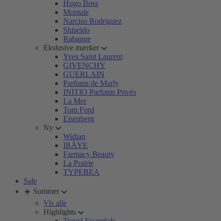
Hugo Boss
Montale
Narciso Rodriguez
Shiseido
Rabanne
Ekslusive mærker
Yves Saint Laurent
GIVENCHY
GUERLAIN
Parfums de Marly
INITIO Parfums Privés
La Mer
Tom Ford
Eisenberg
Ny
Widian
IRÄYE
Farmacy Beauty
La Prairie
TYPEBEA
Sale
☀️ Sommer
Vis alle
Highlights
Travel Essentials