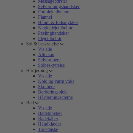
Massagebørster
Selvbruningshandsker
Fodplejetilbehør
Flannel
Hånd- & fodsmykker
Negleplejetilbehør
Peelinghandsker
Plejetilbehør
Sol & beskyttelse
Vis alle
Aftersun
Selvbrunere
Solbeskyttelse
Hårfjerning
Vis alle
Kold og varm voks
Skrabere
Barberingspleje
Hårfjerningscreme
Bad
Vis alle
Badetilbehør
Badekåber
Håndklæder
Toilettaske