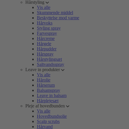
Hårstyling
Vis alle
Skummende middel
Beskyttelse mod varme
Hårvoks
Styling spray
Farvespray
Hårcreme
Hårgele
Hårpudder
Hårspray
Hårstylingsæt
Saltvandsspray
Leave in produkter
Vis alle
Hårolie
Hårserum
Balsamspray
Leave in balsam
Hårplejesæt
Pleje af hovedbunden
Vis alle
Hovedbundsolie
Scalp scrubs
Hårvand