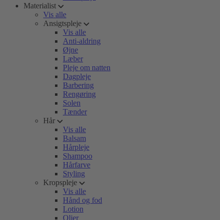
Materialist
Vis alle
Ansigtspleje
Vis alle
Anti-aldring
Øjne
Læber
Pleje om natten
Dagpleje
Barbering
Rengøring
Solen
Tænder
Hår
Vis alle
Balsam
Hårpleje
Shampoo
Hårfarve
Styling
Kropspleje
Vis alle
Hånd og fod
Lotion
Olier