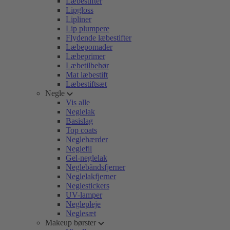
Læbestifter
Lipgloss
Lipliner
Lip plumpere
Flydende læbestifter
Læbepomader
Læbeprimer
Læbetilbehør
Mat læbestift
Læbestiftsæt
Negle
Vis alle
Neglelak
Basislag
Top coats
Neglehærder
Neglefil
Gel-neglelak
Neglebåndsfjerner
Neglelakfjerner
Neglestickers
UV-lamper
Neglepleje
Neglesæt
Makeup børster