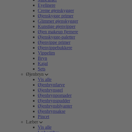
Eyelinere
Creme øjenskygger
Øjenskygge primer
Glimmer øjenskygger
Kunstige øjenvipper
Øjen makeup fjernere
Øjenskygge-paletter
Øjenvippe primer
Øjenvippebukkere
Vippelim
Bryn
Kajal
Sets
Øjenbryn
Vis alle
Øjenbrynfarve
Øjenbrynsgel
Øjenbrynpomader
Øjenbrynspudder
Øjenbrynsblyanter
Øjenbrynsakse
Pincet
Læber
Vis alle