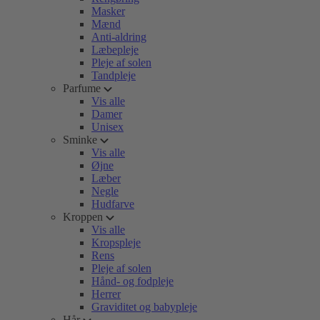
Masker
Mænd
Anti-aldring
Læbepleje
Pleje af solen
Tandpleje
Parfume
Vis alle
Damer
Unisex
Sminke
Vis alle
Øjne
Læber
Negle
Hudfarve
Kroppen
Vis alle
Kropspleje
Rens
Pleje af solen
Hånd- og fodpleje
Herrer
Graviditet og babypleje
Hår