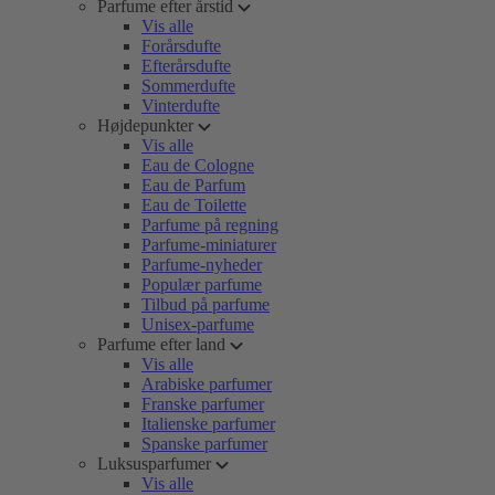
Parfume efter årstid
Vis alle
Forårsdufte
Efterårsdufte
Sommerdufte
Vinterdufte
Højdepunkter
Vis alle
Eau de Cologne
Eau de Parfum
Eau de Toilette
Parfume på regning
Parfume-miniaturer
Parfume-nyheder
Populær parfume
Tilbud på parfume
Unisex-parfume
Parfume efter land
Vis alle
Arabiske parfumer
Franske parfumer
Italienske parfumer
Spanske parfumer
Luksusparfumer
Vis alle