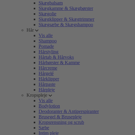
Skægbalsam
Skægkamme & Skægbørster
Skægolie
Skægklipper & Skægtrimmer
Skægsæbe & Skægshampoo
Hår
Vis alle
Shampoo
Pomade
Hårstyling
Hårtab & Hårvoks
Hårbørster & Kamme
Hårcreme
Hårgelé
Hårklipper
Hårpaste
Hårpleje
Kropspleje
Vis alle
Bodylotion
Deodoranter & Antiperspiranter
Brusegel & Brusepleje
Kropsrensning og scrub
Sæbe
Intim pleje