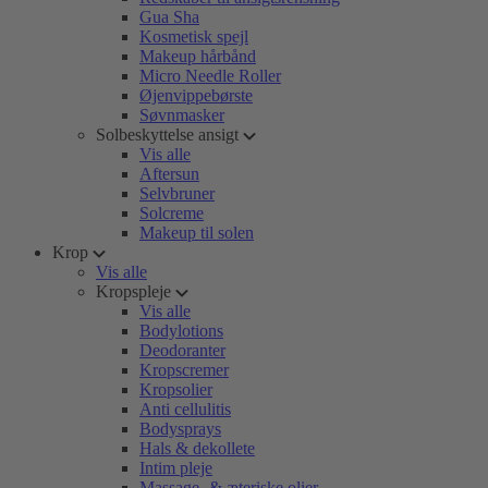
Gua Sha
Kosmetisk spejl
Makeup hårbånd
Micro Needle Roller
Øjenvippebørste
Søvnmasker
Solbeskyttelse ansigt
Vis alle
Aftersun
Selvbruner
Solcreme
Makeup til solen
Krop
Vis alle
Kropspleje
Vis alle
Bodylotions
Deodoranter
Kropscremer
Kropsolier
Anti cellulitis
Bodysprays
Hals & dekollete
Intim pleje
Massage- & æteriske olier