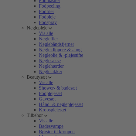
Fodmasker
Fodpeeling
Fodfiler
Fodpleje
Fodspray
Neglepleje
Vis alle
Neglefiler
Neglebåndsfjerner
Negleklippere & -tang
Negleolie & -plejestifte
Neglesakse
Neglehærder
Neglelakker
Beautysæt
Vis alle
Shower- & badesæt
Fodplejesæt
Gavesæt
Hånd- & negleplejesæt
Kropsplejesæt
Tilbehør
Vis alle
Badesvampe
Børster til kroppen