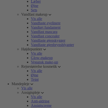
Læber
Øjne
Sets
Vandfast makeup
Vis alle
Vandfaste eyelinere
Vandtæt fundament
Vandfast mascara
Vandfast concealer
Vandfaste øjenskygger
Vandfaste øjenbrynsblyanter
Højdepunkter
Vis alle
Glow-makeup
Vegansk make-up
Rejsestørrelse kosmetik
Vis alle
Øjne
Teint
Mandepleje
Vis alle
Ansigtspleje
Vis alle
Anti-aldring
Ansigtscreme