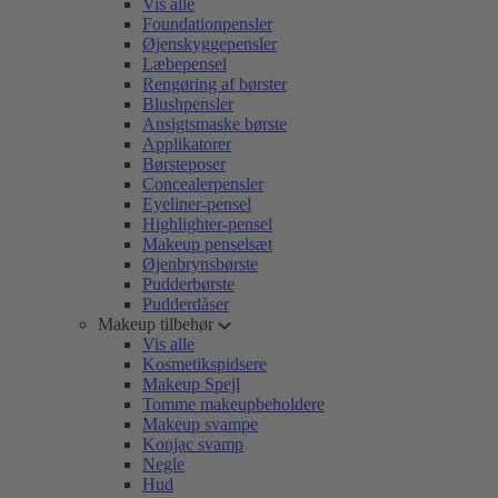
Vis alle
Foundationpensler
Øjenskyggepensler
Læbepensel
Rengøring af børster
Blushpensler
Ansigtsmaske børste
Applikatorer
Børsteposer
Concealerpensler
Eyeliner-pensel
Highlighter-pensel
Makeup penselsæt
Øjenbrynsbørste
Pudderbørste
Pudderdåser
Makeup tilbehør
Vis alle
Kosmetikspidsere
Makeup Spejl
Tomme makeupbeholdere
Makeup svampe
Konjac svamp
Negle
Hud