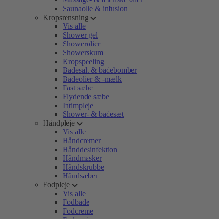
Saunaolie & infusion
Kropsrensning
Vis alle
Shower gel
Showerolier
Showerskum
Kropspeeling
Badesalt & badebomber
Badeolier & -mælk
Fast sæbe
Flydende sæbe
Intimpleje
Shower- & badesæt
Håndpleje
Vis alle
Håndcremer
Hånddesinfektion
Håndmasker
Håndskrubbe
Håndsæber
Fodpleje
Vis alle
Fodbade
Fodcreme