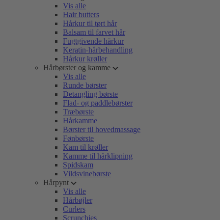
Vis alle
Hair butters
Hårkur til tørt hår
Balsam til farvet hår
Fugtgivende hårkur
Keratin-hårbehandling
Hårkur krøller
Hårbørster og kamme
Vis alle
Runde børster
Detangling børste
Flad- og paddlebørster
Træbørste
Hårkamme
Børster til hovedmassage
Fønbørste
Kam til krøller
Kamme til hårklipning
Spidskam
Vildsvinebørste
Hårpynt
Vis alle
Hårbøjler
Curlers
Scrunchies