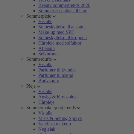
Beauty-sommertrends 2026
Sommer-essentials til ham
Sommerpleje
Vis alle
Solbeskyttelse til ansigtet
Make-up med SPF
Solbeskyttelse til kroppen
Hårpleje med solfaktor
Aftersun
Selvbruner
Sommerdufte
Vis alle
Parfumer til kvinder
Parfumer til mænd
Bodyspray
Pleje
Vis alle
Ansigt & Kropspleje
Hårpleje
Sommermakeup og trends
Vis alle
Mists & Setting Sprays
Vandfast makeup
Neglelak