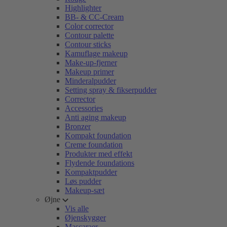
Highlighter
BB- & CC-Cream
Color corrector
Contour palette
Contour sticks
Kamuflage makeup
Make-up-fjerner
Makeup primer
Minderalpudder
Setting spray & fikserpudder
Corrector
Accessories
Anti aging makeup
Bronzer
Kompakt foundation
Creme foundation
Produkter med effekt
Flydende foundations
Kompaktpudder
Løs pudder
Makeup-sæt
Øjne
Vis alle
Øjenskygger
Mascaraer