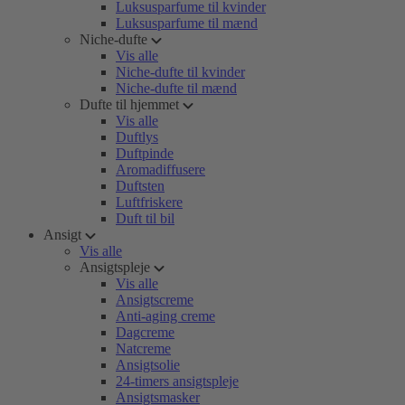
Luksusparfume til kvinder
Luksusparfume til mænd
Niche-dufte
Vis alle
Niche-dufte til kvinder
Niche-dufte til mænd
Dufte til hjemmet
Vis alle
Duftlys
Duftpinde
Aromadiffusere
Duftsten
Luftfriskere
Duft til bil
Ansigt
Vis alle
Ansigtspleje
Vis alle
Ansigtscreme
Anti-aging creme
Dagcreme
Natcreme
Ansigtsolie
24-timers ansigtspleje
Ansigtsmasker