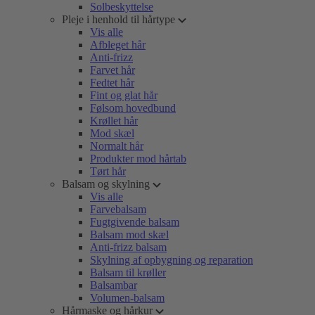
Solbeskyttelse
Pleje i henhold til hårtype
Vis alle
Afbleget hår
Anti-frizz
Farvet hår
Fedtet hår
Fint og glat hår
Følsom hovedbund
Krøllet hår
Mod skæl
Normalt hår
Produkter mod hårtab
Tørt hår
Balsam og skylning
Vis alle
Farvebalsam
Fugtgivende balsam
Balsam mod skæl
Anti-frizz balsam
Skylning af opbygning og reparation
Balsam til krøller
Balsambar
Volumen-balsam
Hårmaske og hårkur