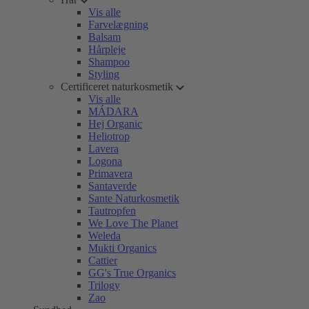
Vis alle
Farvelægning
Balsam
Hårpleje
Shampoo
Styling
Certificeret naturkosmetik
Vis alle
MÁDARA
Hej Organic
Heliotrop
Lavera
Logona
Primavera
Santaverde
Sante Naturkosmetik
Tautropfen
We Love The Planet
Weleda
Mukti Organics
Cattier
GG's True Organics
Trilogy
Zao