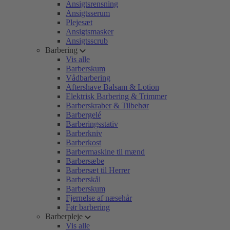
Ansigtsrensning
Ansigtsserum
Plejesæt
Ansigtsmasker
Ansigtsscrub
Barbering
Vis alle
Barberskum
Vådbarbering
Aftershave Balsam & Lotion
Elektrisk Barbering & Trimmer
Barberskraber & Tilbehør
Barbergelé
Barberingsstativ
Barberkniv
Barberkost
Barbermaskine til mænd
Barbersæbe
Barbersæt til Herrer
Barberskål
Barberskum
Fjernelse af næsehår
Før barbering
Barberpleje
Vis alle