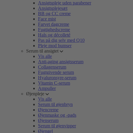
Ansigtspleje uden parabener
Ansigtsplejesæt
BB og CC creme
Face mist
Farvet dagcreme
Fugtighedscreme
Hals og décolleté
Pas på dig selv med Q10
Pleje mod bumser
Serum til ansigtet
Vis alle
Anti-aging ansigtsserum
Collagenserum
Fugtgivende serum
Hyaluronsyre-serum
Vitamin C-serum
Ampuller
Øjenpleje
Vis alle
Serum til øjenbryn
Øjencreme
Øjenmaske og -pads
Øjenserum
Serum til øjenvipper
Øjengel