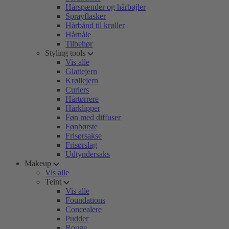
Hårspænder og hårbøjler
Sprayflasker
Hårbånd til krøller
Hårnåle
Tilbehør
Styling tools
Vis alle
Glattejern
Krøllejern
Curlers
Hårtørrere
Hårklipper
Føn med diffuser
Fønbørste
Frisørsakse
Frisørslag
Udtyndersaks
Makeup
Vis alle
Teint
Vis alle
Foundations
Concealere
Pudder
Rouge