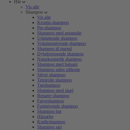
Hår
Vis alle
Shampoo
Vis alle
Keratin-shampoo
Pre-shampoo
Shampoo med arganolie
Udglattende shampoo
Volumengivende shampoo
Shampoo til mænd
Dybderensende shampoo
Naturkosmetik shampoo
Shampoo med balsam
Shampoo uden silikone
Silver shampoo
Tetræolie shampoo
Tørshampoo
Shampoo mod skæl
Reparer shampoo
Farveshampoo
Fugtgivende shampoo
Shampoo bar
Hårsæbe
Krølleshampoo
Shampoo sæt