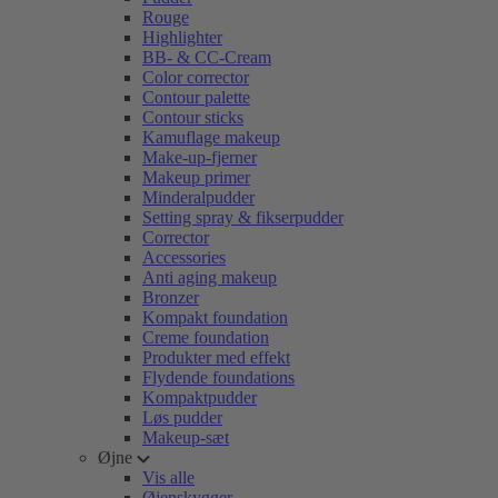
Rouge
Highlighter
BB- & CC-Cream
Color corrector
Contour palette
Contour sticks
Kamuflage makeup
Make-up-fjerner
Makeup primer
Minderalpudder
Setting spray & fikserpudder
Corrector
Accessories
Anti aging makeup
Bronzer
Kompakt foundation
Creme foundation
Produkter med effekt
Flydende foundations
Kompaktpudder
Løs pudder
Makeup-sæt
Øjne
Vis alle
Øjenskygger