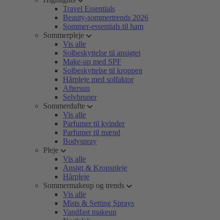
Travel Essentials
Beauty-sommertrends 2026
Sommer-essentials til ham
Sommerpleje
Vis alle
Solbeskyttelse til ansigtet
Make-up med SPF
Solbeskyttelse til kroppen
Hårpleje med solfaktor
Aftersun
Selvbruner
Sommerdufte
Vis alle
Parfumer til kvinder
Parfumer til mænd
Bodyspray
Pleje
Vis alle
Ansigt & Kropspleje
Hårpleje
Sommermakeup og trends
Vis alle
Mists & Setting Sprays
Vandfast makeup