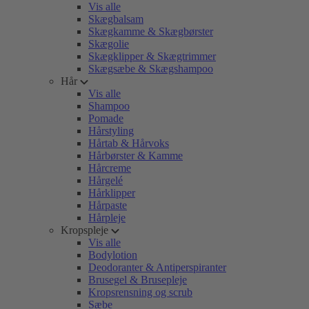
Vis alle
Skægbalsam
Skægkamme & Skægbørster
Skægolie
Skægklipper & Skægtrimmer
Skægsæbe & Skægshampoo
Hår
Vis alle
Shampoo
Pomade
Hårstyling
Hårtab & Hårvoks
Hårbørster & Kamme
Hårcreme
Hårgelé
Hårklipper
Hårpaste
Hårpleje
Kropspleje
Vis alle
Bodylotion
Deodoranter & Antiperspiranter
Brusegel & Brusepleje
Kropsrensning og scrub
Sæbe