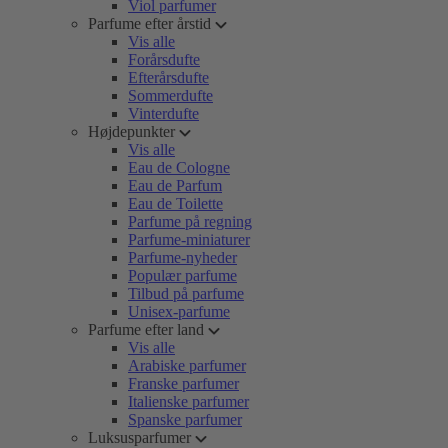
Viol parfumer
Parfume efter årstid
Vis alle
Forårsdufte
Efterårsdufte
Sommerdufte
Vinterdufte
Højdepunkter
Vis alle
Eau de Cologne
Eau de Parfum
Eau de Toilette
Parfume på regning
Parfume-miniaturer
Parfume-nyheder
Populær parfume
Tilbud på parfume
Unisex-parfume
Parfume efter land
Vis alle
Arabiske parfumer
Franske parfumer
Italienske parfumer
Spanske parfumer
Luksusparfumer