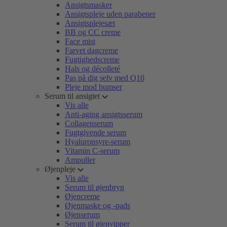
Ansigtsmasker
Ansigtspleje uden parabener
Ansigtsplejesæt
BB og CC creme
Face mist
Farvet dagcreme
Fugtighedscreme
Hals og décolleté
Pas på dig selv med Q10
Pleje mod bumser
Serum til ansigtet
Vis alle
Anti-aging ansigtsserum
Collagenserum
Fugtgivende serum
Hyaluronsyre-serum
Vitamin C-serum
Ampuller
Øjenpleje
Vis alle
Serum til øjenbryn
Øjencreme
Øjenmaske og -pads
Øjenserum
Serum til øjenvipper