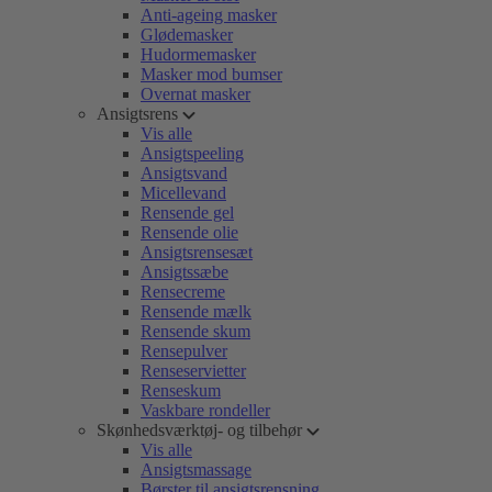
Anti-ageing masker
Glødemasker
Hudormemasker
Masker mod bumser
Overnat masker
Ansigtsrens
Vis alle
Ansigtspeeling
Ansigtsvand
Micellevand
Rensende gel
Rensende olie
Ansigtsrensesæt
Ansigtssæbe
Rensecreme
Rensende mælk
Rensende skum
Rensepulver
Renseservietter
Renseskum
Vaskbare rondeller
Skønhedsværktøj- og tilbehør
Vis alle
Ansigtsmassage
Børster til ansigtsrensning