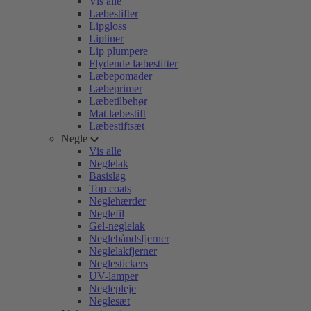
Vis alle
Læbestifter
Lipgloss
Lipliner
Lip plumpere
Flydende læbestifter
Læbepomader
Læbeprimer
Læbetilbehør
Mat læbestift
Læbestiftsæt
Negle
Vis alle
Neglelak
Basislag
Top coats
Neglehærder
Neglefil
Gel-neglelak
Neglebåndsfjerner
Neglelakfjerner
Neglestickers
UV-lamper
Neglepleje
Neglesæt