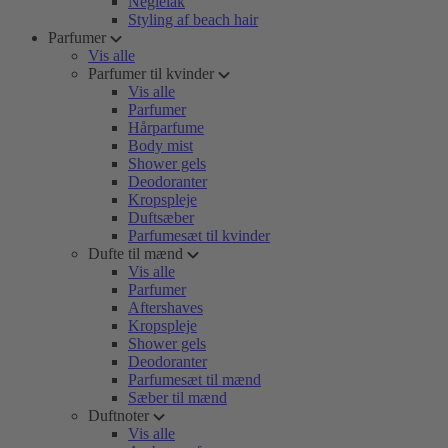
Neglelak
Styling af beach hair
Parfumer
Vis alle
Parfumer til kvinder
Vis alle
Parfumer
Hårparfume
Body mist
Shower gels
Deodoranter
Kropspleje
Duftsæber
Parfumesæt til kvinder
Dufte til mænd
Vis alle
Parfumer
Aftershaves
Kropspleje
Shower gels
Deodoranter
Parfumesæt til mænd
Sæber til mænd
Duftnoter
Vis alle