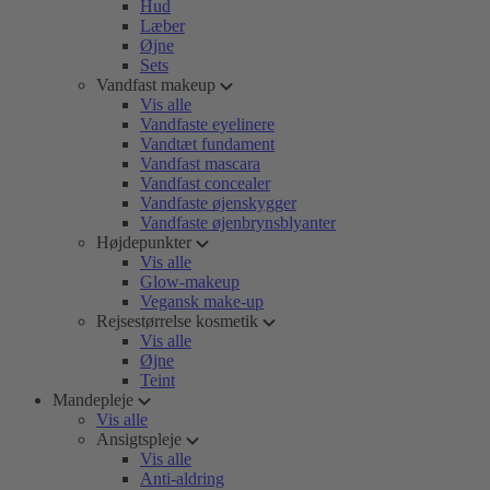
Hud
Læber
Øjne
Sets
Vandfast makeup
Vis alle
Vandfaste eyelinere
Vandtæt fundament
Vandfast mascara
Vandfast concealer
Vandfaste øjenskygger
Vandfaste øjenbrynsblyanter
Højdepunkter
Vis alle
Glow-makeup
Vegansk make-up
Rejsestørrelse kosmetik
Vis alle
Øjne
Teint
Mandepleje
Vis alle
Ansigtspleje
Vis alle
Anti-aldring