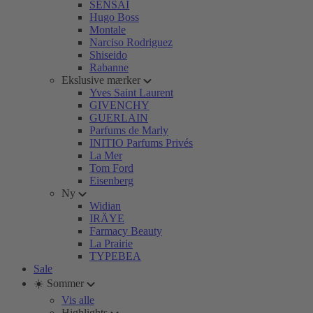
SENSAI
Hugo Boss
Montale
Narciso Rodriguez
Shiseido
Rabanne
Ekslusive mærker
Yves Saint Laurent
GIVENCHY
GUERLAIN
Parfums de Marly
INITIO Parfums Privés
La Mer
Tom Ford
Eisenberg
Ny
Widian
IRÄYE
Farmacy Beauty
La Prairie
TYPEBEA
Sale
☀️ Sommer
Vis alle
Highlights