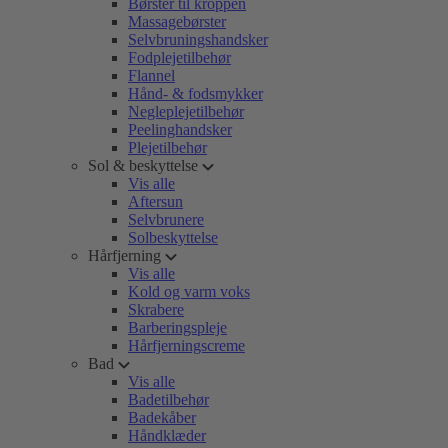
Børster til kroppen
Massagebørster
Selvbruningshandsker
Fodplejetilbehør
Flannel
Hånd- & fodsmykker
Negleplejetilbehør
Peelinghandsker
Plejetilbehør
Sol & beskyttelse
Vis alle
Aftersun
Selvbrunere
Solbeskyttelse
Hårfjerning
Vis alle
Kold og varm voks
Skrabere
Barberingspleje
Hårfjerningscreme
Bad
Vis alle
Badetilbehør
Badekåber
Håndklæder