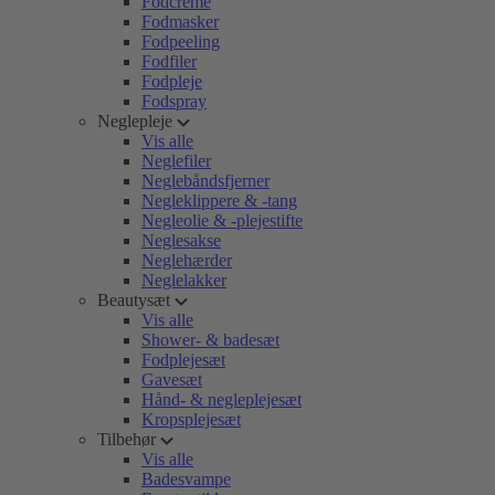
Fodcreme
Fodmasker
Fodpeeling
Fodfiler
Fodpleje
Fodspray
Neglepleje
Vis alle
Neglefiler
Neglebåndsfjerner
Negleklippere & -tang
Negleolie & -plejestifte
Neglesakse
Neglehærder
Neglelakker
Beautysæt
Vis alle
Shower- & badesæt
Fodplejesæt
Gavesæt
Hånd- & negleplejesæt
Kropsplejesæt
Tilbehør
Vis alle
Badesvampe