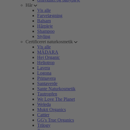
Hår
Vis alle
Farvelægning
Balsam
Hårpleje
Shampoo
Styling
Certificeret naturkosmetik
Vis alle
MÁDARA
Hej Organic
Heliotrop
Lavera
Logona
Primavera
Santaverde
Sante Naturkosmetik
Tautropfen
We Love The Planet
Weleda
Mukti Organics
Cattier
GG's True Organics
Trilogy