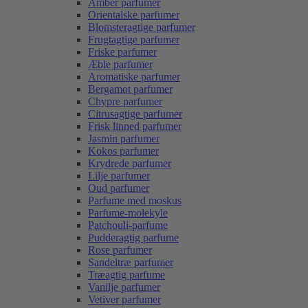
Amber parfumer
Orientalske parfumer
Blomsteragtige parfumer
Frugtagtige parfumer
Friske parfumer
Æble parfumer
Aromatiske parfumer
Bergamot parfumer
Chypre parfumer
Citrusagtige parfumer
Frisk linned parfumer
Jasmin parfumer
Kokos parfumer
Krydrede parfumer
Lilje parfumer
Oud parfumer
Parfume med moskus
Parfume-molekyle
Patchouli-parfume
Pudderagtig parfume
Rose parfumer
Sandeltræ parfumer
Træagtig parfume
Vanilje parfumer
Vetiver parfumer