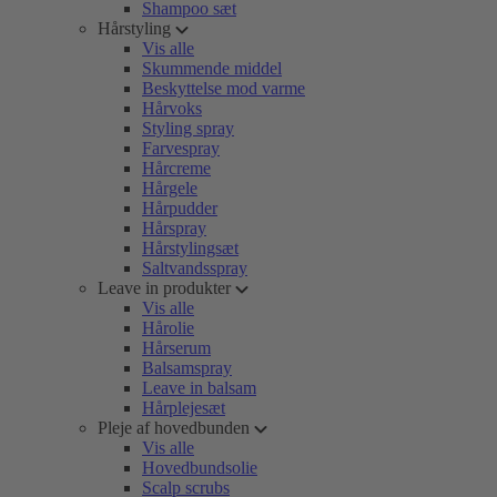
Shampoo sæt
Hårstyling
Vis alle
Skummende middel
Beskyttelse mod varme
Hårvoks
Styling spray
Farvespray
Hårcreme
Hårgele
Hårpudder
Hårspray
Hårstylingsæt
Saltvandsspray
Leave in produkter
Vis alle
Hårolie
Hårserum
Balsamspray
Leave in balsam
Hårplejesæt
Pleje af hovedbunden
Vis alle
Hovedbundsolie
Scalp scrubs