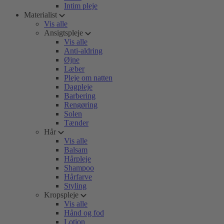
Intim pleje
Materialist
Vis alle
Ansigtspleje
Vis alle
Anti-aldring
Øjne
Læber
Pleje om natten
Dagpleje
Barbering
Rengøring
Solen
Tænder
Hår
Vis alle
Balsam
Hårpleje
Shampoo
Hårfarve
Styling
Kropspleje
Vis alle
Hånd og fod
Lotion