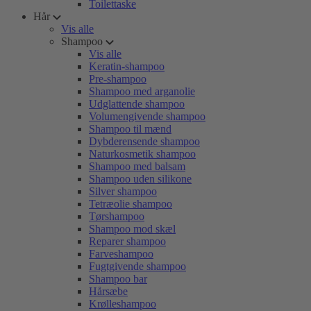
Toilettaske
Hår
Vis alle
Shampoo
Vis alle
Keratin-shampoo
Pre-shampoo
Shampoo med arganolie
Udglattende shampoo
Volumengivende shampoo
Shampoo til mænd
Dybderensende shampoo
Naturkosmetik shampoo
Shampoo med balsam
Shampoo uden silikone
Silver shampoo
Tetræolie shampoo
Tørshampoo
Shampoo mod skæl
Reparer shampoo
Farveshampoo
Fugtgivende shampoo
Shampoo bar
Hårsæbe
Krølleshampoo