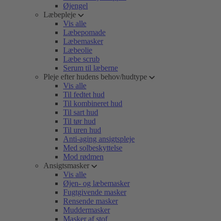
Øjengel
Læbepleje
Vis alle
Læbepomade
Læbemasker
Læbeolie
Læbe scrub
Serum til læberne
Pleje efter hudens behov/hudtype
Vis alle
Til fedtet hud
Til kombineret hud
Til sart hud
Til tør hud
Til uren hud
Anti-aging ansigtspleje
Med solbeskyttelse
Mod rødmen
Ansigtsmasker
Vis alle
Øjen- og læbemasker
Fugtgivende masker
Rensende masker
Muddermasker
Masker af stof