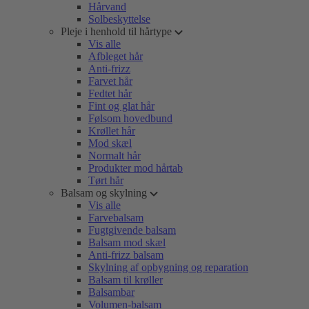
Hårvand
Solbeskyttelse
Pleje i henhold til hårtype
Vis alle
Afbleget hår
Anti-frizz
Farvet hår
Fedtet hår
Fint og glat hår
Følsom hovedbund
Krøllet hår
Mod skæl
Normalt hår
Produkter mod hårtab
Tørt hår
Balsam og skylning
Vis alle
Farvebalsam
Fugtgivende balsam
Balsam mod skæl
Anti-frizz balsam
Skylning af opbygning og reparation
Balsam til krøller
Balsambar
Volumen-balsam