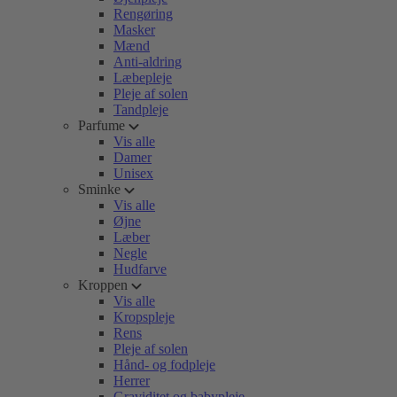
Rengøring
Masker
Mænd
Anti-aldring
Læbepleje
Pleje af solen
Tandpleje
Parfume
Vis alle
Damer
Unisex
Sminke
Vis alle
Øjne
Læber
Negle
Hudfarve
Kroppen
Vis alle
Kropspleje
Rens
Pleje af solen
Hånd- og fodpleje
Herrer
Graviditet og babypleje