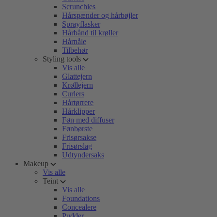
Scrunchies
Hårspænder og hårbøjler
Sprayflasker
Hårbånd til krøller
Hårnåle
Tilbehør
Styling tools
Vis alle
Glattejern
Krøllejern
Curlers
Hårtørrere
Hårklipper
Føn med diffuser
Fønbørste
Frisørsakse
Frisørslag
Udtyndersaks
Makeup
Vis alle
Teint
Vis alle
Foundations
Concealere
Pudder