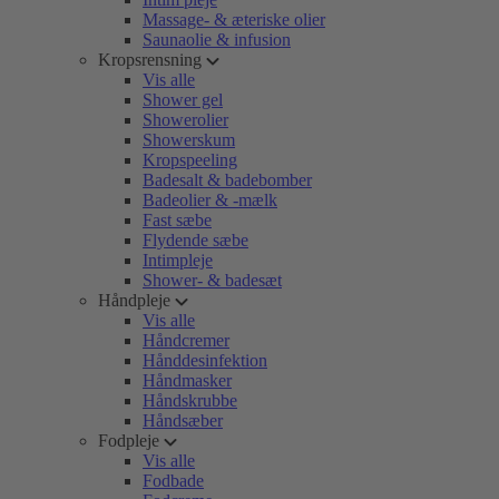
Massage- & æteriske olier
Saunaolie & infusion
Kropsrensning
Vis alle
Shower gel
Showerolier
Showerskum
Kropspeeling
Badesalt & badebomber
Badeolier & -mælk
Fast sæbe
Flydende sæbe
Intimpleje
Shower- & badesæt
Håndpleje
Vis alle
Håndcremer
Hånddesinfektion
Håndmasker
Håndskrubbe
Håndsæber
Fodpleje
Vis alle
Fodbade