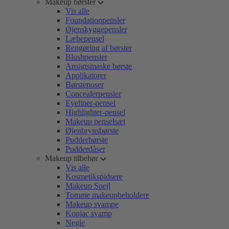
Makeup børster
Vis alle
Foundationpensler
Øjenskyggepensler
Læbepensel
Rengøring af børster
Blushpensler
Ansigtsmaske børste
Applikatorer
Børsteposer
Concealerpensler
Eyeliner-pensel
Highlighter-pensel
Makeup penselsæt
Øjenbrynsbørste
Pudderbørste
Pudderdåser
Makeup tilbehør
Vis alle
Kosmetikspidsere
Makeup Spejl
Tomme makeupbeholdere
Makeup svampe
Konjac svamp
Negle