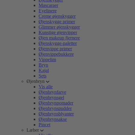
Mascaraer
Eyelinere
Creme øjenskygger
Øjenskygge primer
Glimmer øjenskygger
Kunstige øjenvipper
Øjen makeup fjernere
Øjenskygge-paletter
Øjenvippe primer
Øjenvippebukkere
Vippelim
Bryn
Kajal
Sets
Øjenbryn
Vis alle
Øjenbrynfarve
Øjenbrynsgel
Øjenbrynpomader
Øjenbrynspudder
Øjenbrynsblyanter
Øjenbrynsakse
Pincet
Læber