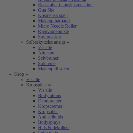
Redskaber til ansigtsrensning
Gua Sha
Kosmetisk spejl
Makeup hårbånd
Micro Needle Roller
Øjenvippebørste
Søvnmasker
Solbeskyttelse ansigt
Vis alle
Aftersun
Selvbruner
Solcreme
Makeup til solen
Krop
Vis alle
Kropspleje
Vis alle
Bodylotions
Deodoranter
Kropscremer
Kropsolier
Anti cellulitis
Bodysprays
Hals & dekollete
Intim pleje