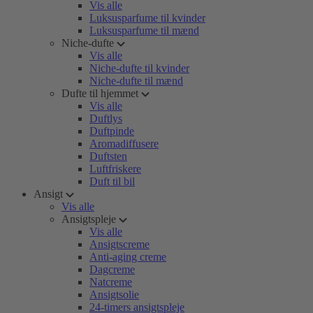
Vis alle
Luksusparfume til kvinder
Luksusparfume til mænd
Niche-dufte
Vis alle
Niche-dufte til kvinder
Niche-dufte til mænd
Dufte til hjemmet
Vis alle
Duftlys
Duftpinde
Aromadiffusere
Duftsten
Luftfriskere
Duft til bil
Ansigt
Vis alle
Ansigtspleje
Vis alle
Ansigtscreme
Anti-aging creme
Dagcreme
Natcreme
Ansigtsolie
24-timers ansigtspleje