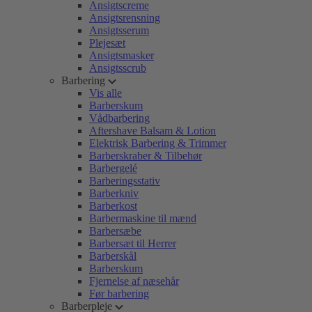
Ansigtscreme
Ansigtsrensning
Ansigtsserum
Plejesæt
Ansigtsmasker
Ansigtsscrub
Barbering
Vis alle
Barberskum
Vådbarbering
Aftershave Balsam & Lotion
Elektrisk Barbering & Trimmer
Barberskraber & Tilbehør
Barbergelé
Barberingsstativ
Barberkniv
Barberkost
Barbermaskine til mænd
Barbersæbe
Barbersæt til Herrer
Barberskål
Barberskum
Fjernelse af næsehår
Før barbering
Barberpleje