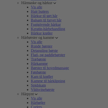
Hårmaske og hårkur
Vis alle
Hair butters
Hårkur til tørt hår
Balsam til farvet hår
Fugtgivende hårkur
Keratin-hårbehandling
Hårkur krøller
Hårbørster og kamme
Vis alle
Runde børster
Detangling børste
Flad- og paddlebørster
Træbørste
Hårkamme
Børster til hovedmassage
Fønbørste
Kam til krøller
Kamme til hårklipning
Spidskam
Vildsvinebørste
Hårpynt
Vis alle
Hårbøjler
Curlers