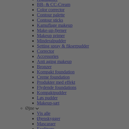
BB- & CC-Cream
Color corrector
Contour palette
Contour sticks
Kamuflage makeup
Make-up-fjerner
Makeup primer
Minderalpudder
Setting spray & fikserpudder
Corrector
Accessories
Anti aging makeup
Bronzer
Kompakt foundation
Creme foundation
Produkter med effekt
Flydende foundations
Kompaktpudder
Løs pudder
Makeup-sæt
Øjne
Vis alle
Øjenskygger
Mascaraer
Eyelinere