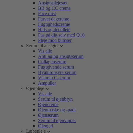
Ansigtsplejesæt
BB og CC creme
Face mist
Farvet dagcreme
Fugtighedscreme
Hals og décolleté
Pas på dig selv med Q10
Pleje mod bumser
Serum til ansigtet
Vis alle
Anti-aging ansigtsserum
Collagenserum
Fugtgivende serum
Hyaluronsyre-serum
Vitamin C-serum
Ampuller
Øjenpleje
Vis alle
Serum til øjenbryn
Øjencreme
Øjenmaske og -pads
Øjenserum
Serum til øjenvipper
Øjengel
Læbepleje