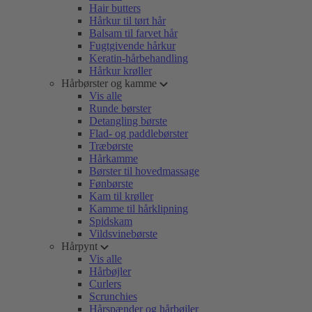
Hair butters
Hårkur til tørt hår
Balsam til farvet hår
Fugtgivende hårkur
Keratin-hårbehandling
Hårkur krøller
Hårbørster og kamme
Vis alle
Runde børster
Detangling børste
Flad- og paddlebørster
Træbørste
Hårkamme
Børster til hovedmassage
Fønbørste
Kam til krøller
Kamme til hårklipning
Spidskam
Vildsvinebørste
Hårpynt
Vis alle
Hårbøjler
Curlers
Scrunchies
Hårspænder og hårbøjler