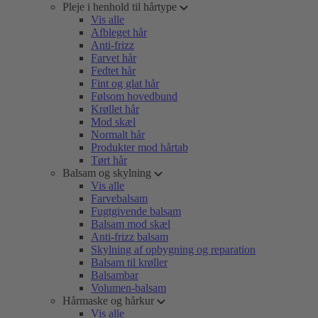
Pleje i henhold til hårtype
Vis alle
Afbleget hår
Anti-frizz
Farvet hår
Fedtet hår
Fint og glat hår
Følsom hovedbund
Krøllet hår
Mod skæl
Normalt hår
Produkter mod hårtab
Tørt hår
Balsam og skylning
Vis alle
Farvebalsam
Fugtgivende balsam
Balsam mod skæl
Anti-frizz balsam
Skylning af opbygning og reparation
Balsam til krøller
Balsambar
Volumen-balsam
Hårmaske og hårkur
Vis alle