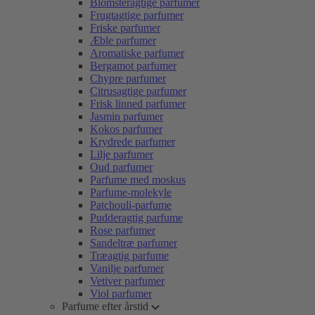
Blomsteragtige parfumer
Frugtagtige parfumer
Friske parfumer
Æble parfumer
Aromatiske parfumer
Bergamot parfumer
Chypre parfumer
Citrusagtige parfumer
Frisk linned parfumer
Jasmin parfumer
Kokos parfumer
Krydrede parfumer
Lilje parfumer
Oud parfumer
Parfume med moskus
Parfume-molekyle
Patchouli-parfume
Pudderagtig parfume
Rose parfumer
Sandeltræ parfumer
Træagtig parfume
Vanilje parfumer
Vetiver parfumer
Viol parfumer
Parfume efter årstid