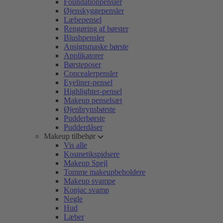
Foundationpensler
Øjenskyggepensler
Læbepensel
Rengøring af børster
Blushpensler
Ansigtsmaske børste
Applikatorer
Børsteposer
Concealerpensler
Eyeliner-pensel
Highlighter-pensel
Makeup penselsæt
Øjenbrynsbørste
Pudderbørste
Pudderdåser
Makeup tilbehør
Vis alle
Kosmetikspidsere
Makeup Spejl
Tomme makeupbeholdere
Makeup svampe
Konjac svamp
Negle
Hud
Læber