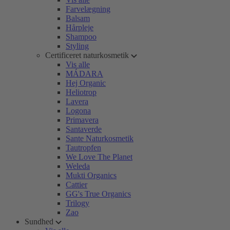
Farvelægning
Balsam
Hårpleje
Shampoo
Styling
Certificeret naturkosmetik
Vis alle
MÁDARA
Hej Organic
Heliotrop
Lavera
Logona
Primavera
Santaverde
Sante Naturkosmetik
Tautropfen
We Love The Planet
Weleda
Mukti Organics
Cattier
GG's True Organics
Trilogy
Zao
Sundhed