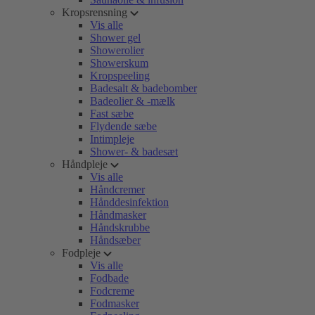
Kropsrensning
Vis alle
Shower gel
Showerolier
Showerskum
Kropspeeling
Badesalt & badebomber
Badeolier & -mælk
Fast sæbe
Flydende sæbe
Intimpleje
Shower- & badesæt
Håndpleje
Vis alle
Håndcremer
Hånddesinfektion
Håndmasker
Håndskrubbe
Håndsæber
Fodpleje
Vis alle
Fodbade
Fodcreme
Fodmasker