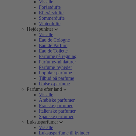
Vis alle
Forårsdufte
Efterårsdufte
Sommerdufte
Vinterdufte
Højdepunkter
Vis alle
Eau de Cologne
Eau de Parfum
Eau de Toilette
Parfume på regning
Parfume-miniaturer
Parfume-nyheder
Populær parfume
Tilbud på parfume
Unisex-parfume
Parfume efter land
Vis alle
Arabiske parfumer
Franske parfumer
Italienske parfumer
Spanske parfumer
Luksusparfumer
Vis alle
Luksusparfume til kvinder