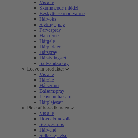
Vis alle
Skummende middel
Beskyttelse mod varme
Hårvoks
Styling spray
Farvespray
Hårcreme
Hårgele
Hårpudder
Hårspray
Hårstylingsæt
Saltvandsspray
Leave in produkter
Vis alle
Hårolie
Hårserum
Balsamspray
Leave in balsam
Hårplejesæt
Pleje af hovedbunden
Vis alle
Hovedbundsolie
Scalp scrubs
Hårvand
Solbeskyttelse