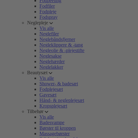
Fodpeeling
Fodfiler
Fodpleje
Fodspray
Neglepleje
Vis alle
Neglefiler
Neglebåndsfjerner
Negleklippere & -tang
Negleolie & -plejestifte
Neglesakse
Neglehærder
Neglelakker
Beautysæt
Vis alle
Shower- & badesæt
Fodplejesæt
Gavesæt
Hånd- & negleplejesæt
Kropsplejesæt
Tilbehør
Vis alle
Badesvampe
Børster til kroppen
Massagebørster