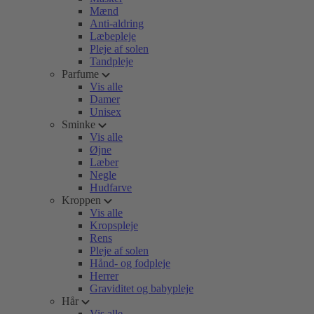
Mænd
Anti-aldring
Læbepleje
Pleje af solen
Tandpleje
Parfume
Vis alle
Damer
Unisex
Sminke
Vis alle
Øjne
Læber
Negle
Hudfarve
Kroppen
Vis alle
Kropspleje
Rens
Pleje af solen
Hånd- og fodpleje
Herrer
Graviditet og babypleje
Hår
Vis alle