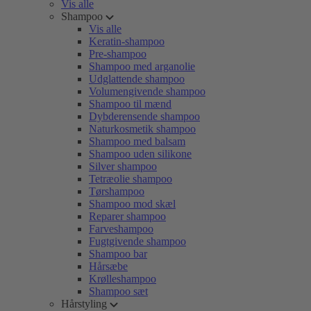
Vis alle
Shampoo
Vis alle
Keratin-shampoo
Pre-shampoo
Shampoo med arganolie
Udglattende shampoo
Volumengivende shampoo
Shampoo til mænd
Dybderensende shampoo
Naturkosmetik shampoo
Shampoo med balsam
Shampoo uden silikone
Silver shampoo
Tetræolie shampoo
Tørshampoo
Shampoo mod skæl
Reparer shampoo
Farveshampoo
Fugtgivende shampoo
Shampoo bar
Hårsæbe
Krølleshampoo
Shampoo sæt
Hårstyling