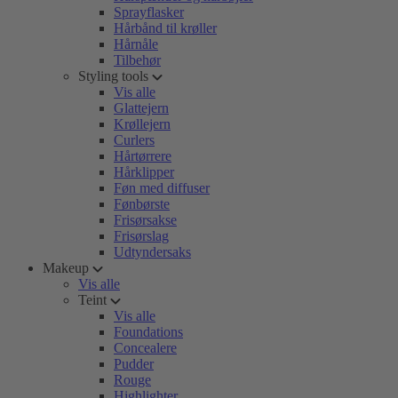
Sprayflasker
Hårbånd til krøller
Hårnåle
Tilbehør
Styling tools
Vis alle
Glattejern
Krøllejern
Curlers
Hårtørrere
Hårklipper
Føn med diffuser
Fønbørste
Frisørsakse
Frisørslag
Udtyndersaks
Makeup
Vis alle
Teint
Vis alle
Foundations
Concealere
Pudder
Rouge
Highlighter