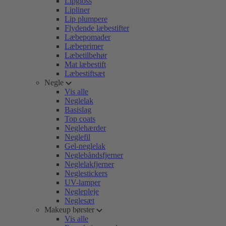
Lipgloss
Lipliner
Lip plumpere
Flydende læbestifter
Læbepomader
Læbeprimer
Læbetilbehør
Mat læbestift
Læbestiftsæt
Negle
Vis alle
Neglelak
Basislag
Top coats
Neglehærder
Neglefil
Gel-neglelak
Neglebåndsfjerner
Neglelakfjerner
Neglestickers
UV-lamper
Neglepleje
Neglesæt
Makeup børster
Vis alle