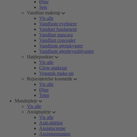
Øjne
Sets
Vandfast makeup
Vis alle
Vandfaste eyelinere
Vandtæt fundament
Vandfast mascara
Vandfast concealer
Vandfaste øjenskygger
Vandfaste øjenbrynsblyanter
Højdepunkter
Vis alle
Glow-makeup
Vegansk make-up
Rejsestørrelse kosmetik
Vis alle
Øjne
Teint
Mandepleje
Vis alle
Ansigtspleje
Vis alle
Anti-aldring
Ansigtscreme
Ansigtsrensning