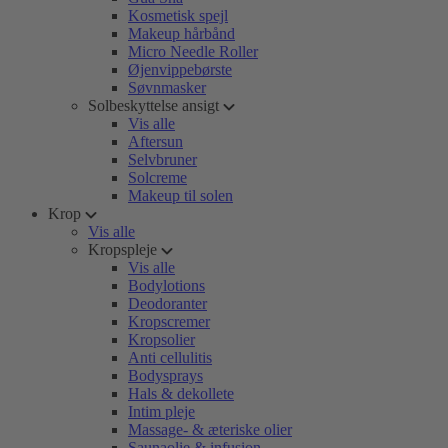
Kosmetisk spejl
Makeup hårbånd
Micro Needle Roller
Øjenvippebørste
Søvnmasker
Solbeskyttelse ansigt
Vis alle
Aftersun
Selvbruner
Solcreme
Makeup til solen
Krop
Vis alle
Kropspleje
Vis alle
Bodylotions
Deodoranter
Kropscremer
Kropsolier
Anti cellulitis
Bodysprays
Hals & dekollete
Intim pleje
Massage- & æteriske olier
Saunaolie & infusion