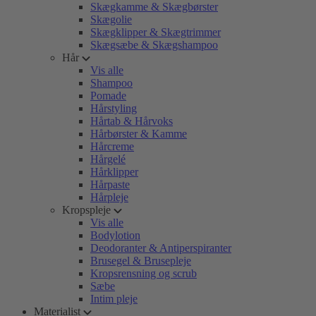
Skægkamme & Skægbørster
Skægolie
Skægklipper & Skægtrimmer
Skægsæbe & Skægshampoo
Hår
Vis alle
Shampoo
Pomade
Hårstyling
Hårtab & Hårvoks
Hårbørster & Kamme
Hårcreme
Hårgelé
Hårklipper
Hårpaste
Hårpleje
Kropspleje
Vis alle
Bodylotion
Deodoranter & Antiperspiranter
Brusegel & Brusepleje
Kropsrensning og scrub
Sæbe
Intim pleje
Materialist