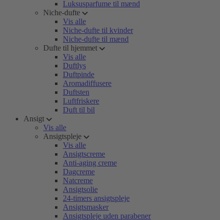
Luksusparfume til mænd
Niche-dufte
Vis alle
Niche-dufte til kvinder
Niche-dufte til mænd
Dufte til hjemmet
Vis alle
Duftlys
Duftpinde
Aromadiffusere
Duftsten
Luftfriskere
Duft til bil
Ansigt
Vis alle
Ansigtspleje
Vis alle
Ansigtscreme
Anti-aging creme
Dagcreme
Natcreme
Ansigtsolie
24-timers ansigtspleje
Ansigtsmasker
Ansigtspleje uden parabener