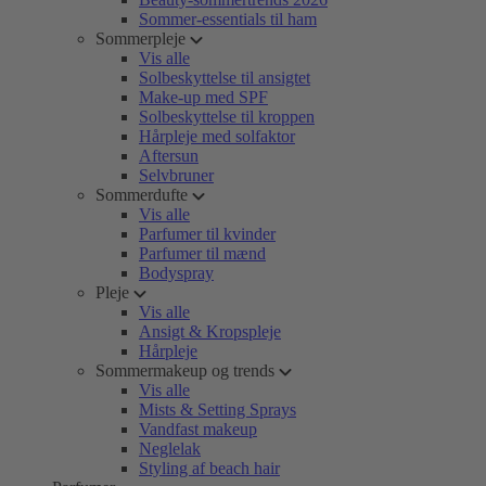
Sommer-essentials til ham
Sommerpleje
Vis alle
Solbeskyttelse til ansigtet
Make-up med SPF
Solbeskyttelse til kroppen
Hårpleje med solfaktor
Aftersun
Selvbruner
Sommerdufte
Vis alle
Parfumer til kvinder
Parfumer til mænd
Bodyspray
Pleje
Vis alle
Ansigt & Kropspleje
Hårpleje
Sommermakeup og trends
Vis alle
Mists & Setting Sprays
Vandfast makeup
Neglelak
Styling af beach hair