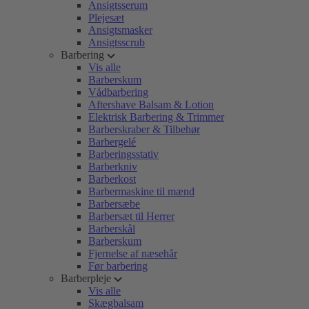
Ansigtsserum
Plejesæt
Ansigtsmasker
Ansigtsscrub
Barbering
Vis alle
Barberskum
Vådbarbering
Aftershave Balsam & Lotion
Elektrisk Barbering & Trimmer
Barberskraber & Tilbehør
Barbergelé
Barberingsstativ
Barberkniv
Barberkost
Barbermaskine til mænd
Barbersæbe
Barbersæt til Herrer
Barberskål
Barberskum
Fjernelse af næsehår
Før barbering
Barberpleje
Vis alle
Skægbalsam