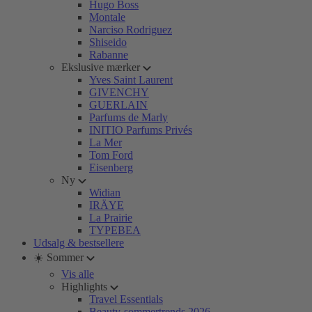
Hugo Boss
Montale
Narciso Rodriguez
Shiseido
Rabanne
Ekslusive mærker
Yves Saint Laurent
GIVENCHY
GUERLAIN
Parfums de Marly
INITIO Parfums Privés
La Mer
Tom Ford
Eisenberg
Ny
Widian
IRÄYE
La Prairie
TYPEBEA
Udsalg & bestsellere
☀️ Sommer
Vis alle
Highlights
Travel Essentials
Beauty-sommertrends 2026