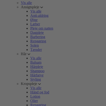
Vis alle
Ansigtspleje
Vis alle
Anti-aldring
Øjne
Læber
Pleje om natten
Dagpleje
Barbering
Rengøring
Solen
Tænder
Hår
Vis alle
Balsam
Hårpleje
Shampoo
Hårfarve
Styling
Kropspleje
Vis alle
Hånd og fod
Lotion
Olier
Rengøring