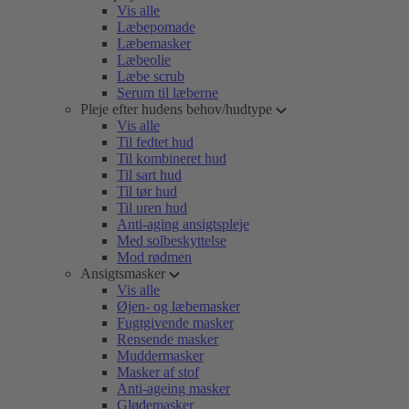
Vis alle
Læbepomade
Læbemasker
Læbeolie
Læbe scrub
Serum til læberne
Pleje efter hudens behov/hudtype
Vis alle
Til fedtet hud
Til kombineret hud
Til sart hud
Til tør hud
Til uren hud
Anti-aging ansigtspleje
Med solbeskyttelse
Mod rødmen
Ansigtsmasker
Vis alle
Øjen- og læbemasker
Fugtgivende masker
Rensende masker
Muddermasker
Masker af stof
Anti-ageing masker
Glødemasker