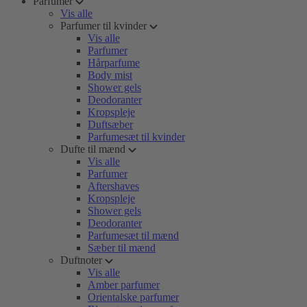
Parfumer
Vis alle
Parfumer til kvinder
Vis alle
Parfumer
Hårparfume
Body mist
Shower gels
Deodoranter
Kropspleje
Duftsæber
Parfumesæt til kvinder
Dufte til mænd
Vis alle
Parfumer
Aftershaves
Kropspleje
Shower gels
Deodoranter
Parfumesæt til mænd
Sæber til mænd
Duftnoter
Vis alle
Amber parfumer
Orientalske parfumer