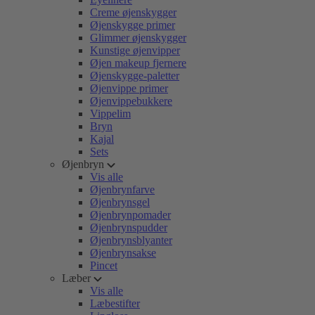
Creme øjenskygger
Øjenskygge primer
Glimmer øjenskygger
Kunstige øjenvipper
Øjen makeup fjernere
Øjenskygge-paletter
Øjenvippe primer
Øjenvippebukkere
Vippelim
Bryn
Kajal
Sets
Øjenbryn
Vis alle
Øjenbrynfarve
Øjenbrynsgel
Øjenbrynpomader
Øjenbrynspudder
Øjenbrynsblyanter
Øjenbrynsakse
Pincet
Læber
Vis alle
Læbestifter