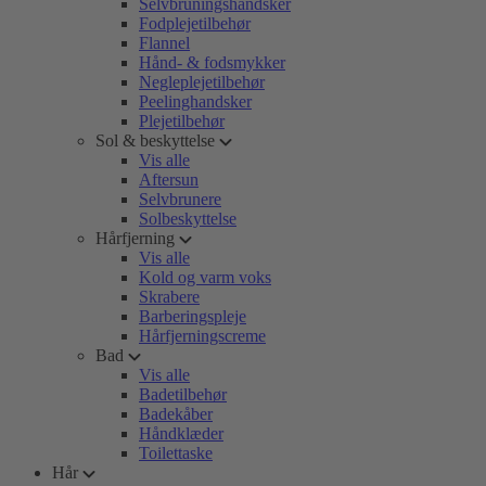
Selvbruningshandsker
Fodplejetilbehør
Flannel
Hånd- & fodsmykker
Negleplejetilbehør
Peelinghandsker
Plejetilbehør
Sol & beskyttelse
Vis alle
Aftersun
Selvbrunere
Solbeskyttelse
Hårfjerning
Vis alle
Kold og varm voks
Skrabere
Barberingspleje
Hårfjerningscreme
Bad
Vis alle
Badetilbehør
Badekåber
Håndklæder
Toilettaske
Hår