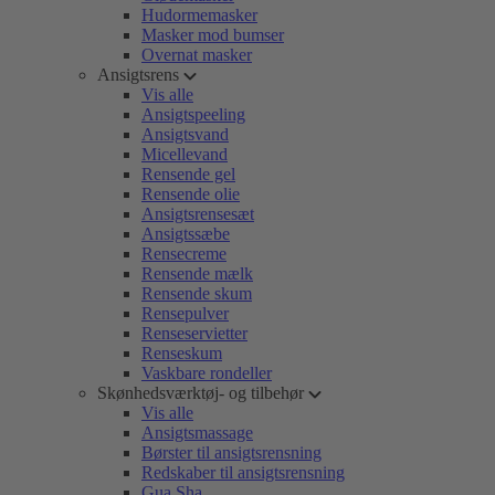
Hudormemasker
Masker mod bumser
Overnat masker
Ansigtsrens
Vis alle
Ansigtspeeling
Ansigtsvand
Micellevand
Rensende gel
Rensende olie
Ansigtsrensesæt
Ansigtssæbe
Rensecreme
Rensende mælk
Rensende skum
Rensepulver
Renseservietter
Renseskum
Vaskbare rondeller
Skønhedsværktøj- og tilbehør
Vis alle
Ansigtsmassage
Børster til ansigtsrensning
Redskaber til ansigtsrensning
Gua Sha