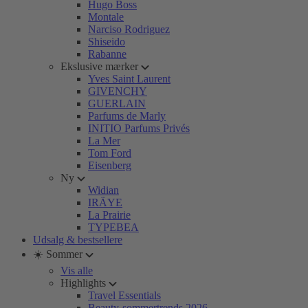
Hugo Boss
Montale
Narciso Rodriguez
Shiseido
Rabanne
Ekslusive mærker
Yves Saint Laurent
GIVENCHY
GUERLAIN
Parfums de Marly
INITIO Parfums Privés
La Mer
Tom Ford
Eisenberg
Ny
Widian
IRÄYE
La Prairie
TYPEBEA
Udsalg & bestsellere
☀️ Sommer
Vis alle
Highlights
Travel Essentials
Beauty-sommertrends 2026