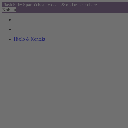
Flash Sale: Spar på beauty deals & opdag bestsellere
Køb nu
Hjælp & Kontakt