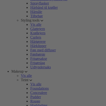
Sprayflasker
Hårbånd til krøller
Hårnåle
Tilbehør
Styling tools
Vis alle
Glattejern
Krøllejern
Curlers
Hårtørrere
Hårklipper
Føn med diffuser
Fønbørste
Frisørsakse
Frisørslag
Udtyndersaks
Makeup
Vis alle
Teint
Vis alle
Foundations
Concealere
Pudder
Rouge
Highlighter