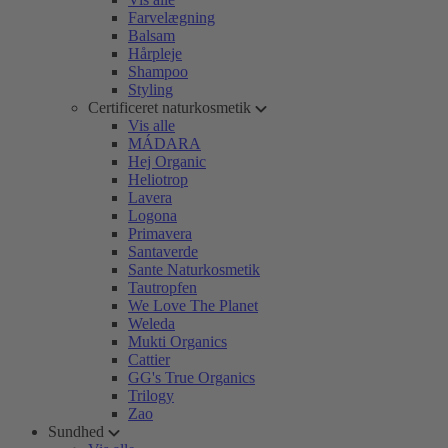
Farvelægning
Balsam
Hårpleje
Shampoo
Styling
Certificeret naturkosmetik
Vis alle
MÁDARA
Hej Organic
Heliotrop
Lavera
Logona
Primavera
Santaverde
Sante Naturkosmetik
Tautropfen
We Love The Planet
Weleda
Mukti Organics
Cattier
GG's True Organics
Trilogy
Zao
Sundhed