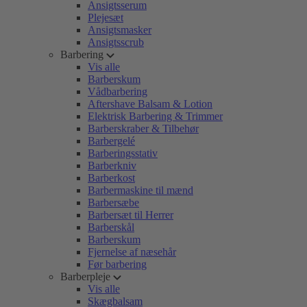
Ansigtsserum
Plejesæt
Ansigtsmasker
Ansigtsscrub
Barbering
Vis alle
Barberskum
Vådbarbering
Aftershave Balsam & Lotion
Elektrisk Barbering & Trimmer
Barberskraber & Tilbehør
Barbergelé
Barberingsstativ
Barberkniv
Barberkost
Barbermaskine til mænd
Barbersæbe
Barbersæt til Herrer
Barberskål
Barberskum
Fjernelse af næsehår
Før barbering
Barberpleje
Vis alle
Skægbalsam