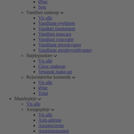
Øjne
Sets
Vandfast makeup
Vis alle
Vandfaste eyelinere
Vandtæt fundament
Vandfast mascara
Vandfast concealer
Vandfaste øjenskygger
Vandfaste øjenbrynsblyanter
Højdepunkter
Vis alle
Glow-makeup
Vegansk make-up
Rejsestørrelse kosmetik
Vis alle
Øjne
Teint
Mandepleje
Vis alle
Ansigtspleje
Vis alle
Anti-aldring
Ansigtscreme
Ansigtsrensning