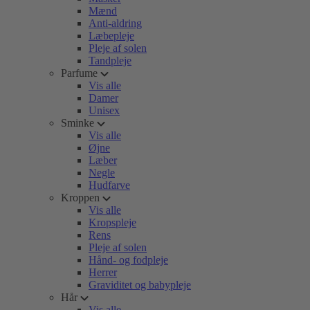
Mænd
Anti-aldring
Læbepleje
Pleje af solen
Tandpleje
Parfume
Vis alle
Damer
Unisex
Sminke
Vis alle
Øjne
Læber
Negle
Hudfarve
Kroppen
Vis alle
Kropspleje
Rens
Pleje af solen
Hånd- og fodpleje
Herrer
Graviditet og babypleje
Hår
Vis alle