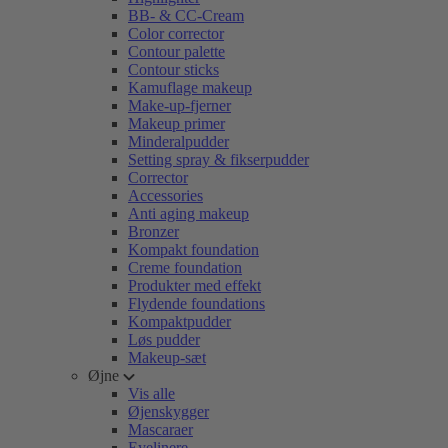
BB- & CC-Cream
Color corrector
Contour palette
Contour sticks
Kamuflage makeup
Make-up-fjerner
Makeup primer
Minderalpudder
Setting spray & fikserpudder
Corrector
Accessories
Anti aging makeup
Bronzer
Kompakt foundation
Creme foundation
Produkter med effekt
Flydende foundations
Kompaktpudder
Løs pudder
Makeup-sæt
Øjne
Vis alle
Øjenskygger
Mascaraer
Eyelinere