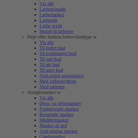
Vis alle
Læbepomade
Læbemasker
Læbeolie
Læbe scrub
Serum til læberne
Pleje efter hudens behov/hudtype
Vis alle
Til fedtet hud
Til kombineret hud
Til sart hud
Til tør hud
Til uren hud
Anti-aging ansigtspleje
Med solbeskyttelse
Mod rødmen
Ansigtsmasker
Vis alle
Øjen- og læbemasker
Fugtgivende masker
Rensende masker
Muddermasker
Masker af stof
Anti-ageing masker
Glødemasker