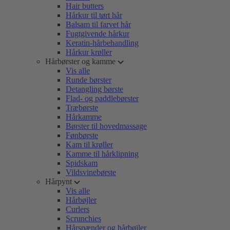
Hair butters
Hårkur til tørt hår
Balsam til farvet hår
Fugtgivende hårkur
Keratin-hårbehandling
Hårkur krøller
Hårbørster og kamme
Vis alle
Runde børster
Detangling børste
Flad- og paddlebørster
Træbørste
Hårkamme
Børster til hovedmassage
Fønbørste
Kam til krøller
Kamme til hårklipning
Spidskam
Vildsvinebørste
Hårpynt
Vis alle
Hårbøjler
Curlers
Scrunchies
Hårspænder og hårbøjler