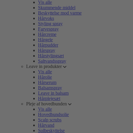
Vis alle
Skummende middel
Beskyttelse mod varme
Hårvoks
Styling spray
Farvespray
Hårcreme
Hårgele
Hårpudder
Hårspray
Hårstylingsæt
Saltvandsspray
Leave in produkter
Vis alle
Hårolie
Hårserum
Balsamspray
Leave in balsam
Hårplejesæt
Pleje af hovedbunden
Vis alle
Hovedbundsolie
Scalp scrubs
Hårvand
Solbeskyttelse