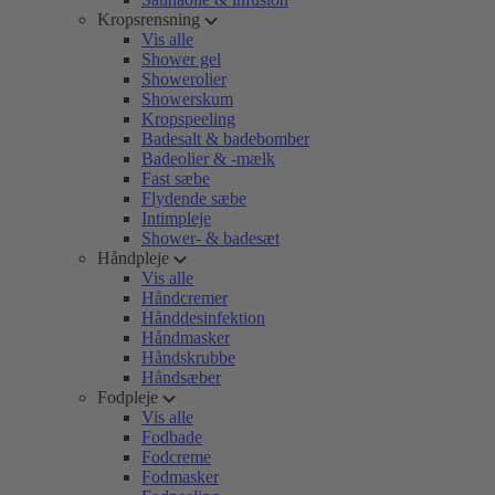
Kropsrensning
Vis alle
Shower gel
Showerolier
Showerskum
Kropspeeling
Badesalt & badebomber
Badeolier & -mælk
Fast sæbe
Flydende sæbe
Intimpleje
Shower- & badesæt
Håndpleje
Vis alle
Håndcremer
Hånddesinfektion
Håndmasker
Håndskrubbe
Håndsæber
Fodpleje
Vis alle
Fodbade
Fodcreme
Fodmasker