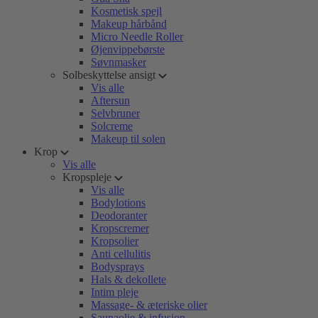
Kosmetisk spejl
Makeup hårbånd
Micro Needle Roller
Øjenvippebørste
Søvnmasker
Solbeskyttelse ansigt
Vis alle
Aftersun
Selvbruner
Solcreme
Makeup til solen
Krop
Vis alle
Kropspleje
Vis alle
Bodylotions
Deodoranter
Kropscremer
Kropsolier
Anti cellulitis
Bodysprays
Hals & dekollete
Intim pleje
Massage- & æteriske olier
Saunaolie & infusion