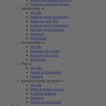
Sommer-essentials til ham
Sommerpleje
Vis alle
Solbeskyttelse til ansigtet
Make-up med SPF
Solbeskyttelse til kroppen
Hårpleje med solfaktor
Aftersun
Selvbruner
Sommerdufte
Vis alle
Parfumer til kvinder
Parfumer til mænd
Bodyspray
Pleje
Vis alle
Ansigt & Kropspleje
Hårpleje
Sommermakeup og trends
Vis alle
Mists & Setting Sprays
Vandfast makeup
Neglelak
Styling af beach hair