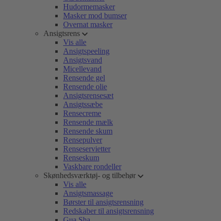
Hudormemasker
Masker mod bumser
Overnat masker
Ansigtsrens
Vis alle
Ansigtspeeling
Ansigtsvand
Micellevand
Rensende gel
Rensende olie
Ansigtsrensesæt
Ansigtssæbe
Rensecreme
Rensende mælk
Rensende skum
Rensepulver
Renseservietter
Renseskum
Vaskbare rondeller
Skønhedsværktøj- og tilbehør
Vis alle
Ansigtsmassage
Børster til ansigtsrensning
Redskaber til ansigtsrensning
Gua Sha