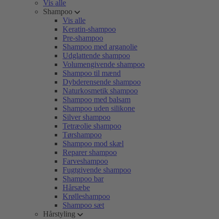
Vis alle
Shampoo
Vis alle
Keratin-shampoo
Pre-shampoo
Shampoo med arganolie
Udglattende shampoo
Volumengivende shampoo
Shampoo til mænd
Dybderensende shampoo
Naturkosmetik shampoo
Shampoo med balsam
Shampoo uden silikone
Silver shampoo
Tetræolie shampoo
Tørshampoo
Shampoo mod skæl
Reparer shampoo
Farveshampoo
Fugtgivende shampoo
Shampoo bar
Hårsæbe
Krølleshampoo
Shampoo sæt
Hårstyling