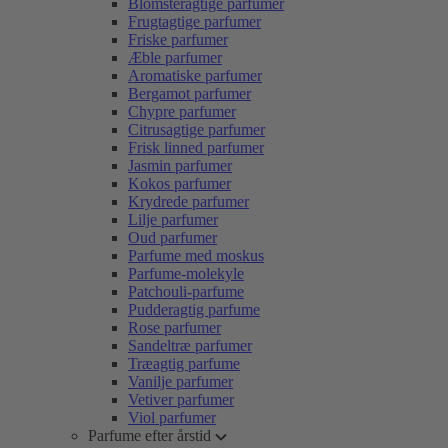
Blomsteragtige parfumer
Frugtagtige parfumer
Friske parfumer
Æble parfumer
Aromatiske parfumer
Bergamot parfumer
Chypre parfumer
Citrusagtige parfumer
Frisk linned parfumer
Jasmin parfumer
Kokos parfumer
Krydrede parfumer
Lilje parfumer
Oud parfumer
Parfume med moskus
Parfume-molekyle
Patchouli-parfume
Pudderagtig parfume
Rose parfumer
Sandeltræ parfumer
Træagtig parfume
Vanilje parfumer
Vetiver parfumer
Viol parfumer
Parfume efter årstid