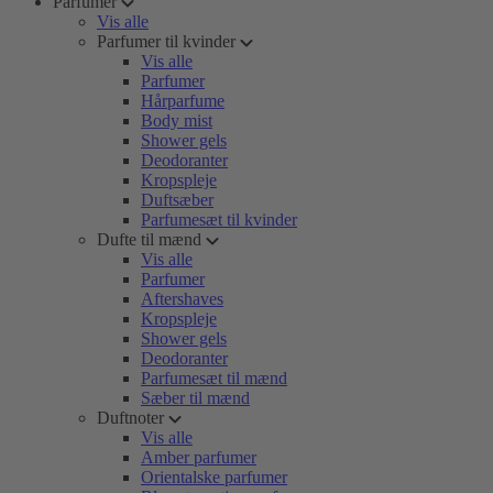
Parfumer
Vis alle
Parfumer til kvinder
Vis alle
Parfumer
Hårparfume
Body mist
Shower gels
Deodoranter
Kropspleje
Duftsæber
Parfumesæt til kvinder
Dufte til mænd
Vis alle
Parfumer
Aftershaves
Kropspleje
Shower gels
Deodoranter
Parfumesæt til mænd
Sæber til mænd
Duftnoter
Vis alle
Amber parfumer
Orientalske parfumer