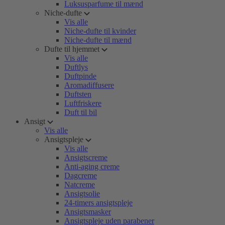
Luksusparfume til mænd
Niche-dufte
Vis alle
Niche-dufte til kvinder
Niche-dufte til mænd
Dufte til hjemmet
Vis alle
Duftlys
Duftpinde
Aromadiffusere
Duftsten
Luftfriskere
Duft til bil
Ansigt
Vis alle
Ansigtspleje
Vis alle
Ansigtscreme
Anti-aging creme
Dagcreme
Natcreme
Ansigtsolie
24-timers ansigtspleje
Ansigtsmasker
Ansigtspleje uden parabener