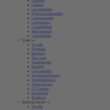
Lipgloss
Lipliner
Lip plumpere
Flydende læbestifter
Læbepomader
Læbeprimer
Læbetilbehør
Mat læbestift
Læbestiftsæt
Negle
Vis alle
Neglelak
Basislag
Top coats
Neglehærder
Neglefil
Gel-neglelak
Neglebåndsfjerner
Neglelakfjerner
Neglestickers
UV-lamper
Neglepleje
Neglesæt
Makeup børster
Vis alle