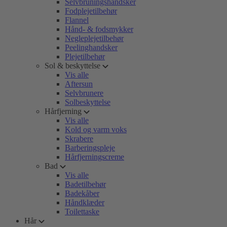
Selvbruningshandsker
Fodplejetilbehør
Flannel
Hånd- & fodsmykker
Negleplejetilbehør
Peelinghandsker
Plejetilbehør
Sol & beskyttelse
Vis alle
Aftersun
Selvbrunere
Solbeskyttelse
Hårfjerning
Vis alle
Kold og varm voks
Skrabere
Barberingspleje
Hårfjerningscreme
Bad
Vis alle
Badetilbehør
Badekåber
Håndklæder
Toilettaske
Hår