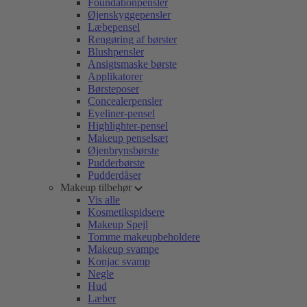
Foundationpensler
Øjenskyggepensler
Læbepensel
Rengøring af børster
Blushpensler
Ansigtsmaske børste
Applikatorer
Børsteposer
Concealerpensler
Eyeliner-pensel
Highlighter-pensel
Makeup penselsæt
Øjenbrynsbørste
Pudderbørste
Pudderdåser
Makeup tilbehør
Vis alle
Kosmetikspidsere
Makeup Spejl
Tomme makeupbeholdere
Makeup svampe
Konjac svamp
Negle
Hud
Læber