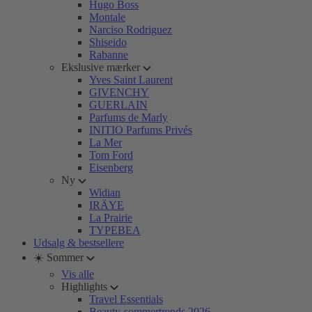
Hugo Boss
Montale
Narciso Rodriguez
Shiseido
Rabanne
Ekslusive mærker
Yves Saint Laurent
GIVENCHY
GUERLAIN
Parfums de Marly
INITIO Parfums Privés
La Mer
Tom Ford
Eisenberg
Ny
Widian
IRÄYE
La Prairie
TYPEBEA
Udsalg & bestsellere
☀️ Sommer
Vis alle
Highlights
Travel Essentials
Beauty-sommertrends 2026