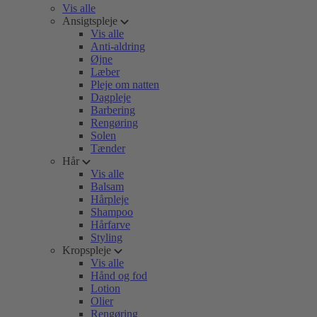
Vis alle
Ansigtspleje
Vis alle
Anti-aldring
Øjne
Læber
Pleje om natten
Dagpleje
Barbering
Rengøring
Solen
Tænder
Hår
Vis alle
Balsam
Hårpleje
Shampoo
Hårfarve
Styling
Kropspleje
Vis alle
Hånd og fod
Lotion
Olier
Rengøring