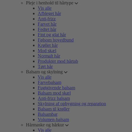
Pleje i henhold til hårtype
Vis alle
Afbleget hår
Anti-frizz
Farvet hår
Fedtet hår
Fint og glat hår
Følsom hovedbund
Krøllet hår
Mod skæl
Normalt hår
Produkter mod hårtab
Tørt hår
Balsam og skylning
Vis alle
Farvebalsam
Fugtgivende balsam
Balsam mod skæl
Anti-frizz balsam
Skylning af opbygning og reparation
Balsam til krøller
Balsambar
Volumen-balsam
Hårmaske og hårkur
Vis alle