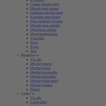
Creme øjenskygger
Øjenskygge primer
Glimmer øjenskygger
Kunstige øjenvipper
Øjen makeup fjernere
Øjenskygge-paletter
Øjenvippe primer
Øjenvippebukkere
Vippelim
Bryn
Kajal
Sets
Øjenbryn
Vis alle
Øjenbrynfarve
Øjenbrynsgel
Øjenbrynpomader
Øjenbrynspudder
Øjenbrynsblyanter
Øjenbrynsakse
Pincet
Læber
Vis alle
Læbestifter