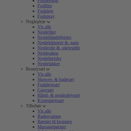
Fodpeeling
Fodfiler
Fodpleje
Fodspray
Neglepleje
Vis alle
Neglefiler
Neglebåndsfjerner
Negleklippere & -tang
Negleolie & -plejestifte
Neglesakse
Neglehærder
Neglelakker
Beautysæt
Vis alle
Shower- & badesæt
Fodplejesæt
Gavesæt
Hånd- & negleplejesæt
Kropsplejesæt
Tilbehør
Vis alle
Badesvampe
Børster til kroppen
Massagebørster