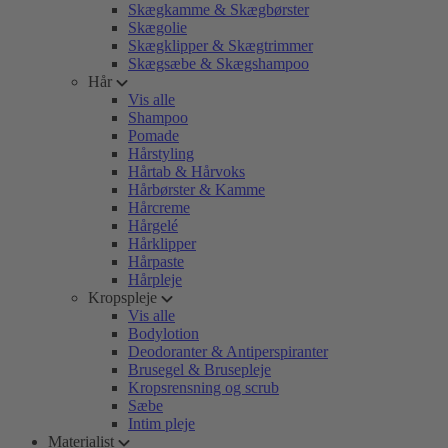
Skægkamme & Skægbørster
Skægolie
Skægklipper & Skægtrimmer
Skægsæbe & Skægshampoo
Hår
Vis alle
Shampoo
Pomade
Hårstyling
Hårtab & Hårvoks
Hårbørster & Kamme
Hårcreme
Hårgelé
Hårklipper
Hårpaste
Hårpleje
Kropspleje
Vis alle
Bodylotion
Deodoranter & Antiperspiranter
Brusegel & Brusepleje
Kropsrensning og scrub
Sæbe
Intim pleje
Materialist