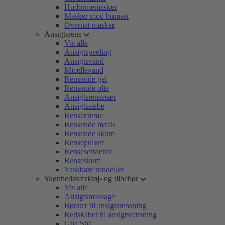
Hudormemasker
Masker mod bumser
Overnat masker
Ansigtsrens
Vis alle
Ansigtspeeling
Ansigtsvand
Micellevand
Rensende gel
Rensende olie
Ansigtsrensesæt
Ansigtssæbe
Rensecreme
Rensende mælk
Rensende skum
Rensepulver
Renseservietter
Renseskum
Vaskbare rondeller
Skønhedsværktøj- og tilbehør
Vis alle
Ansigtsmassage
Børster til ansigtsrensning
Redskaber til ansigtsrensning
Gua Sha