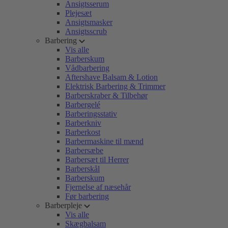
Ansigtsserum
Plejesæt
Ansigtsmasker
Ansigtsscrub
Barbering
Vis alle
Barberskum
Vådbarbering
Aftershave Balsam & Lotion
Elektrisk Barbering & Trimmer
Barberskraber & Tilbehør
Barbergelé
Barberingsstativ
Barberkniv
Barberkost
Barbermaskine til mænd
Barbersæbe
Barbersæt til Herrer
Barberskål
Barberskum
Fjernelse af næsehår
Før barbering
Barberpleje
Vis alle
Skægbalsam