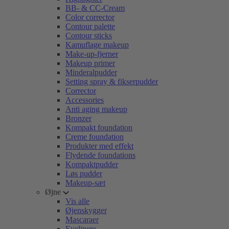
BB- & CC-Cream
Color corrector
Contour palette
Contour sticks
Kamuflage makeup
Make-up-fjerner
Makeup primer
Minderalpudder
Setting spray & fikserpudder
Corrector
Accessories
Anti aging makeup
Bronzer
Kompakt foundation
Creme foundation
Produkter med effekt
Flydende foundations
Kompaktpudder
Løs pudder
Makeup-sæt
Øjne
Vis alle
Øjenskygger
Mascaraer
Eyelinere