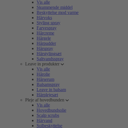
Vis alle
Skummende middel
Beskyttelse mod varme
Hårvoks
Styling spray
Farvespray
Hårcreme
Hårgele
Hårpudder
Hårspray
Hårstylingsæt
Saltvandsspray
Leave in produkter
Vis alle
Hårolie
Hårserum
Balsamspray
Leave in balsam
Hårplejesæt
Pleje af hovedbunden
Vis alle
Hovedbundsolie
Scalp scrubs
Hårvand
Solbeskyttelse