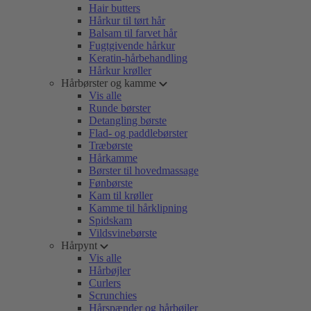
Hair butters
Hårkur til tørt hår
Balsam til farvet hår
Fugtgivende hårkur
Keratin-hårbehandling
Hårkur krøller
Hårbørster og kamme
Vis alle
Runde børster
Detangling børste
Flad- og paddlebørster
Træbørste
Hårkamme
Børster til hovedmassage
Fønbørste
Kam til krøller
Kamme til hårklipning
Spidskam
Vildsvinebørste
Hårpynt
Vis alle
Hårbøjler
Curlers
Scrunchies
Hårspænder og hårbøjler