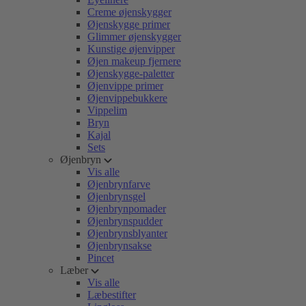
Creme øjenskygger
Øjenskygge primer
Glimmer øjenskygger
Kunstige øjenvipper
Øjen makeup fjernere
Øjenskygge-paletter
Øjenvippe primer
Øjenvippebukkere
Vippelim
Bryn
Kajal
Sets
Øjenbryn
Vis alle
Øjenbrynfarve
Øjenbrynsgel
Øjenbrynpomader
Øjenbrynspudder
Øjenbrynsblyanter
Øjenbrynsakse
Pincet
Læber
Vis alle
Læbestifter