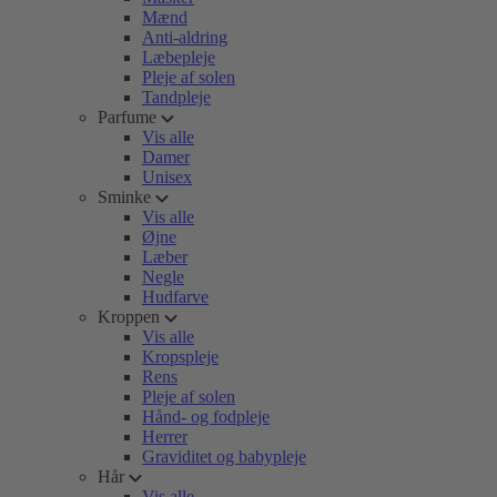
Mænd
Anti-aldring
Læbepleje
Pleje af solen
Tandpleje
Parfume
Vis alle
Damer
Unisex
Sminke
Vis alle
Øjne
Læber
Negle
Hudfarve
Kroppen
Vis alle
Kropspleje
Rens
Pleje af solen
Hånd- og fodpleje
Herrer
Graviditet og babypleje
Hår
Vis alle