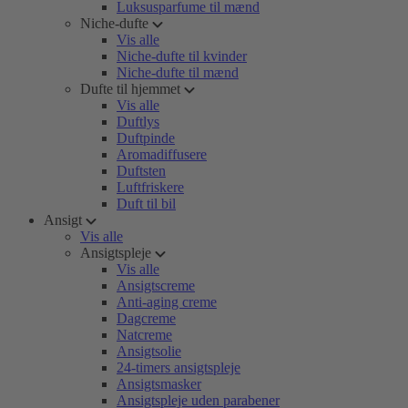
Luksusparfume til mænd
Niche-dufte
Vis alle
Niche-dufte til kvinder
Niche-dufte til mænd
Dufte til hjemmet
Vis alle
Duftlys
Duftpinde
Aromadiffusere
Duftsten
Luftfriskere
Duft til bil
Ansigt
Vis alle
Ansigtspleje
Vis alle
Ansigtscreme
Anti-aging creme
Dagcreme
Natcreme
Ansigtsolie
24-timers ansigtspleje
Ansigtsmasker
Ansigtspleje uden parabener