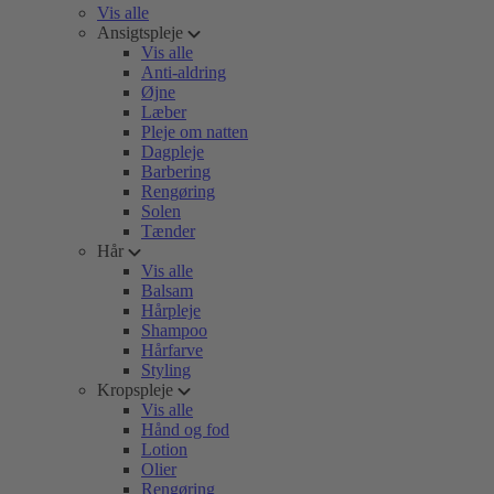
Vis alle
Ansigtspleje
Vis alle
Anti-aldring
Øjne
Læber
Pleje om natten
Dagpleje
Barbering
Rengøring
Solen
Tænder
Hår
Vis alle
Balsam
Hårpleje
Shampoo
Hårfarve
Styling
Kropspleje
Vis alle
Hånd og fod
Lotion
Olier
Rengøring