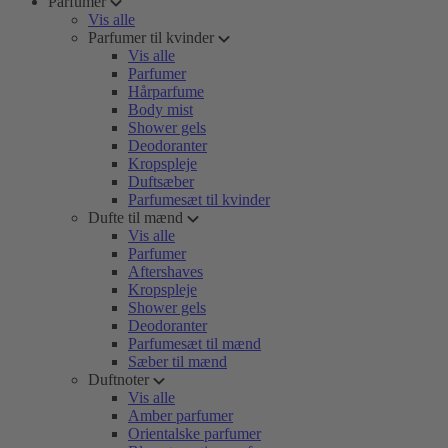
Parfumer
Vis alle
Parfumer til kvinder
Vis alle
Parfumer
Hårparfume
Body mist
Shower gels
Deodoranter
Kropspleje
Duftsæber
Parfumesæt til kvinder
Dufte til mænd
Vis alle
Parfumer
Aftershaves
Kropspleje
Shower gels
Deodoranter
Parfumesæt til mænd
Sæber til mænd
Duftnoter
Vis alle
Amber parfumer
Orientalske parfumer