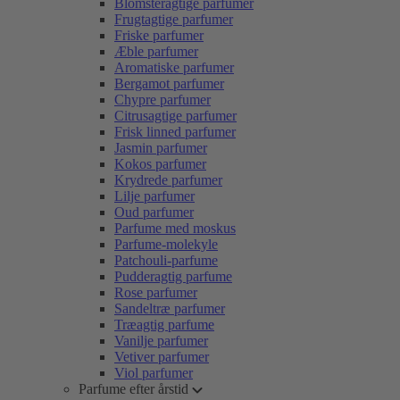
Blomsteragtige parfumer
Frugtagtige parfumer
Friske parfumer
Æble parfumer
Aromatiske parfumer
Bergamot parfumer
Chypre parfumer
Citrusagtige parfumer
Frisk linned parfumer
Jasmin parfumer
Kokos parfumer
Krydrede parfumer
Lilje parfumer
Oud parfumer
Parfume med moskus
Parfume-molekyle
Patchouli-parfume
Pudderagtig parfume
Rose parfumer
Sandeltræ parfumer
Træagtig parfume
Vanilje parfumer
Vetiver parfumer
Viol parfumer
Parfume efter årstid