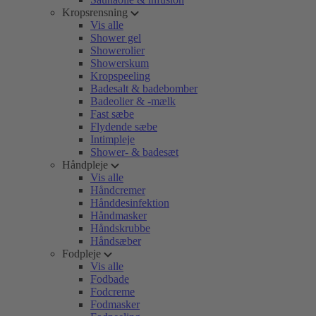
Kropsrensning
Vis alle
Shower gel
Showerolier
Showerskum
Kropspeeling
Badesalt & badebomber
Badeolier & -mælk
Fast sæbe
Flydende sæbe
Intimpleje
Shower- & badesæt
Håndpleje
Vis alle
Håndcremer
Hånddesinfektion
Håndmasker
Håndskrubbe
Håndsæber
Fodpleje
Vis alle
Fodbade
Fodcreme
Fodmasker