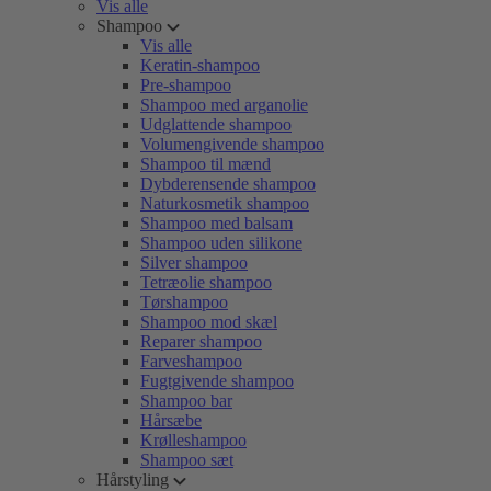
Vis alle
Shampoo
Vis alle
Keratin-shampoo
Pre-shampoo
Shampoo med arganolie
Udglattende shampoo
Volumengivende shampoo
Shampoo til mænd
Dybderensende shampoo
Naturkosmetik shampoo
Shampoo med balsam
Shampoo uden silikone
Silver shampoo
Tetræolie shampoo
Tørshampoo
Shampoo mod skæl
Reparer shampoo
Farveshampoo
Fugtgivende shampoo
Shampoo bar
Hårsæbe
Krølleshampoo
Shampoo sæt
Hårstyling