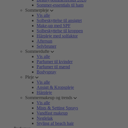
Sommer-essentials til ham
Sommerpleje
Vis alle
Solbeskyttelse til ansigtet
Make-up med SPF
Solbeskyttelse til kroppen
Hårpleje med solfaktor
Aftersun
Selvbruner
Sommerdufte
Vis alle
Parfumer til kvinder
Parfumer til mænd
Bodyspray
Pleje
Vis alle
Ansigt & Kropspleje
Hårpleje
Sommermakeup og trends
Vis alle
Mists & Setting Sprays
Vandfast makeup
Neglelak
Styling af beach hair