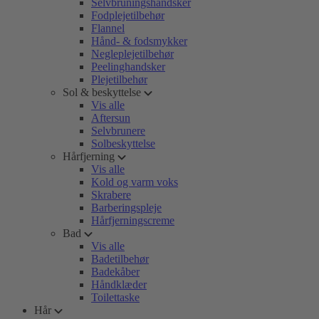
Selvbruningshandsker
Fodplejetilbehør
Flannel
Hånd- & fodsmykker
Negleplejetilbehør
Peelinghandsker
Plejetilbehør
Sol & beskyttelse
Vis alle
Aftersun
Selvbrunere
Solbeskyttelse
Hårfjerning
Vis alle
Kold og varm voks
Skrabere
Barberingspleje
Hårfjerningscreme
Bad
Vis alle
Badetilbehør
Badekåber
Håndklæder
Toilettaske
Hår