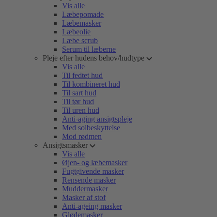
Vis alle
Læbepomade
Læbemasker
Læbeolie
Læbe scrub
Serum til læberne
Pleje efter hudens behov/hudtype
Vis alle
Til fedtet hud
Til kombineret hud
Til sart hud
Til tør hud
Til uren hud
Anti-aging ansigtspleje
Med solbeskyttelse
Mod rødmen
Ansigtsmasker
Vis alle
Øjen- og læbemasker
Fugtgivende masker
Rensende masker
Muddermasker
Masker af stof
Anti-ageing masker
Glødemasker