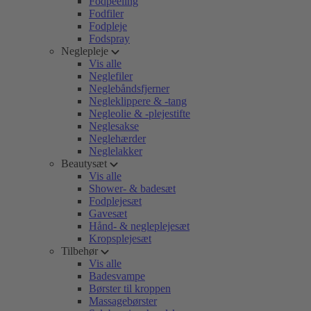
Fodpeeling
Fodfiler
Fodpleje
Fodspray
Neglepleje
Vis alle
Neglefiler
Neglebåndsfjerner
Negleklippere & -tang
Negleolie & -plejestifte
Neglesakse
Neglehærder
Neglelakker
Beautysæt
Vis alle
Shower- & badesæt
Fodplejesæt
Gavesæt
Hånd- & negleplejesæt
Kropsplejesæt
Tilbehør
Vis alle
Badesvampe
Børster til kroppen
Massagebørster