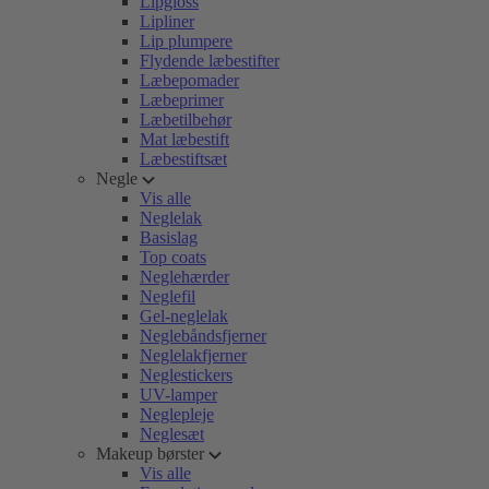
Lipgloss
Lipliner
Lip plumpere
Flydende læbestifter
Læbepomader
Læbeprimer
Læbetilbehør
Mat læbestift
Læbestiftsæt
Negle
Vis alle
Neglelak
Basislag
Top coats
Neglehærder
Neglefil
Gel-neglelak
Neglebåndsfjerner
Neglelakfjerner
Neglestickers
UV-lamper
Neglepleje
Neglesæt
Makeup børster
Vis alle