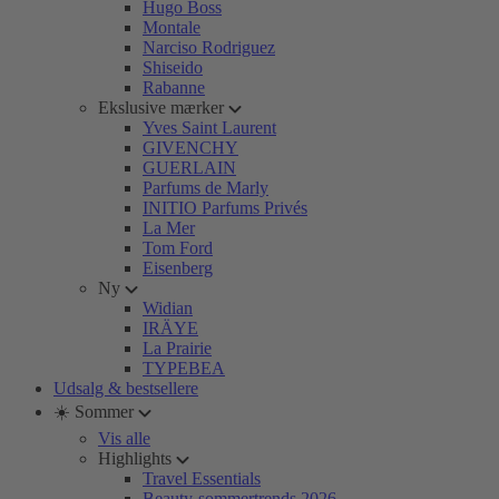
Hugo Boss
Montale
Narciso Rodriguez
Shiseido
Rabanne
Ekslusive mærker
Yves Saint Laurent
GIVENCHY
GUERLAIN
Parfums de Marly
INITIO Parfums Privés
La Mer
Tom Ford
Eisenberg
Ny
Widian
IRÄYE
La Prairie
TYPEBEA
Udsalg & bestsellere
☀️ Sommer
Vis alle
Highlights
Travel Essentials
Beauty-sommertrends 2026