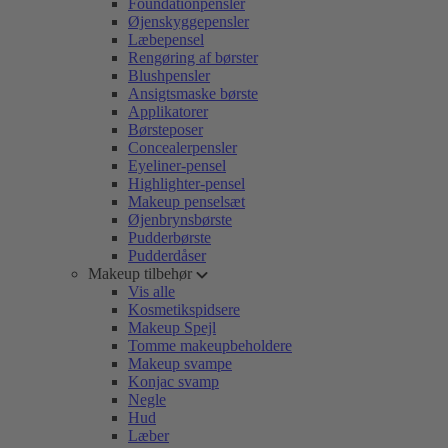
Foundationpensler
Øjenskyggepensler
Læbepensel
Rengøring af børster
Blushpensler
Ansigtsmaske børste
Applikatorer
Børsteposer
Concealerpensler
Eyeliner-pensel
Highlighter-pensel
Makeup penselsæt
Øjenbrynsbørste
Pudderbørste
Pudderdåser
Makeup tilbehør
Vis alle
Kosmetikspidsere
Makeup Spejl
Tomme makeupbeholdere
Makeup svampe
Konjac svamp
Negle
Hud
Læber