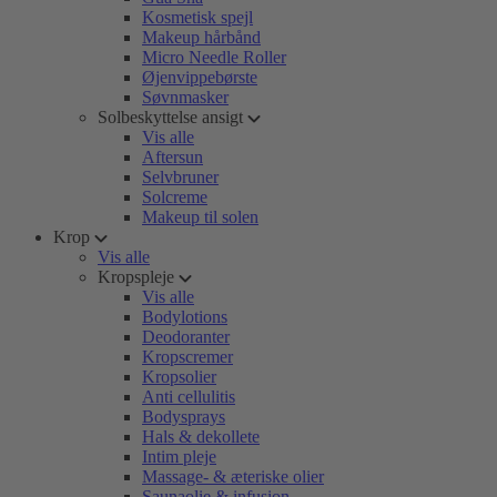
Kosmetisk spejl
Makeup hårbånd
Micro Needle Roller
Øjenvippebørste
Søvnmasker
Solbeskyttelse ansigt
Vis alle
Aftersun
Selvbruner
Solcreme
Makeup til solen
Krop
Vis alle
Kropspleje
Vis alle
Bodylotions
Deodoranter
Kropscremer
Kropsolier
Anti cellulitis
Bodysprays
Hals & dekollete
Intim pleje
Massage- & æteriske olier
Saunaolie & infusion