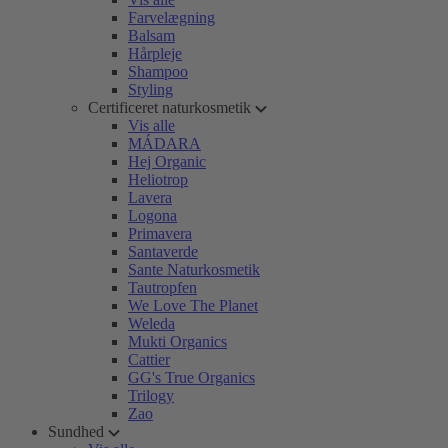
Farvelægning
Balsam
Hårpleje
Shampoo
Styling
Certificeret naturkosmetik
Vis alle
MÁDARA
Hej Organic
Heliotrop
Lavera
Logona
Primavera
Santaverde
Sante Naturkosmetik
Tautropfen
We Love The Planet
Weleda
Mukti Organics
Cattier
GG's True Organics
Trilogy
Zao
Sundhed