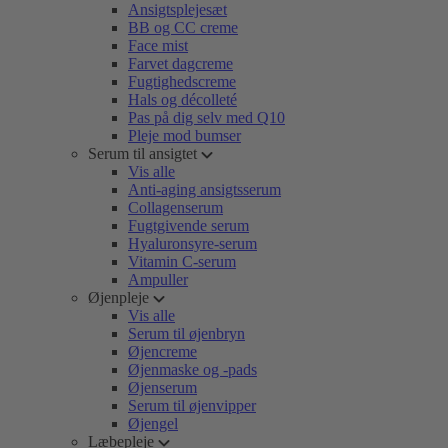
Ansigtsplejesæt
BB og CC creme
Face mist
Farvet dagcreme
Fugtighedscreme
Hals og décolleté
Pas på dig selv med Q10
Pleje mod bumser
Serum til ansigtet
Vis alle
Anti-aging ansigtsserum
Collagenserum
Fugtgivende serum
Hyaluronsyre-serum
Vitamin C-serum
Ampuller
Øjenpleje
Vis alle
Serum til øjenbryn
Øjencreme
Øjenmaske og -pads
Øjenserum
Serum til øjenvipper
Øjengel
Læbepleje