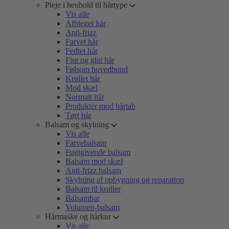
Pleje i henhold til hårtype
Vis alle
Afbleget hår
Anti-frizz
Farvet hår
Fedtet hår
Fint og glat hår
Følsom hovedbund
Krøllet hår
Mod skæl
Normalt hår
Produkter mod hårtab
Tørt hår
Balsam og skylning
Vis alle
Farvebalsam
Fugtgivende balsam
Balsam mod skæl
Anti-frizz balsam
Skylning af opbygning og reparation
Balsam til krøller
Balsambar
Volumen-balsam
Hårmaske og hårkur
Vis alle