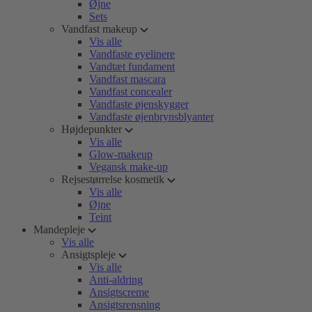
Øjne
Sets
Vandfast makeup
Vis alle
Vandfaste eyelinere
Vandtæt fundament
Vandfast mascara
Vandfast concealer
Vandfaste øjenskygger
Vandfaste øjenbrynsblyanter
Højdepunkter
Vis alle
Glow-makeup
Vegansk make-up
Rejsestørrelse kosmetik
Vis alle
Øjne
Teint
Mandepleje
Vis alle
Ansigtspleje
Vis alle
Anti-aldring
Ansigtscreme
Ansigtsrensning