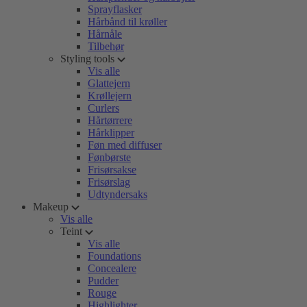
Sprayflasker
Hårbånd til krøller
Hårnåle
Tilbehør
Styling tools
Vis alle
Glattejern
Krøllejern
Curlers
Hårtørrere
Hårklipper
Føn med diffuser
Fønbørste
Frisørsakse
Frisørslag
Udtyndersaks
Makeup
Vis alle
Teint
Vis alle
Foundations
Concealere
Pudder
Rouge
Highlighter