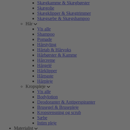
Skægkamme & Skægbørster
Skægolie
Skægklipper & Skægtrimmer
Skægsæbe & Skægshampoo
Hår
Vis alle
Shampoo
Pomade
Hårstyling
Hårtab & Hårvoks
Hårbørster & Kamme
Hårcreme
Hårgelé
Hårklipper
Hårpaste
Hårpleje
Kropspleje
Vis alle
Bodylotion
Deodoranter & Antiperspiranter
Brusegel & Brusepleje
Kropsrensning og scrub
Sæbe
Intim pleje
Materialist