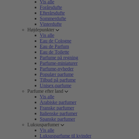
Vis alle
Forårsdufte
Efterårsdufte
Sommerdufte
Vinterdufte
Højdepunkter
Vis alle
Eau de Cologne
Eau de Parfum
Eau de Toilette
Parfume på regning
Parfume-miniaturer
Parfume-nyheder
Populær parfume
Tilbud på parfume
Unisex-parfume
Parfume efter land
Vis alle
Arabiske parfumer
Franske parfumer
Italienske parfumer
Spanske parfumer
Luksusparfumer
Vis alle
Luksusparfume til kvinder