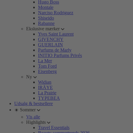
Hugo Boss
Montale
Narciso Rodriguez
Shiseido
Rabanne
Ekslusive mærker
Yves Saint Laurent
GIVENCHY
GUERLAIN
Parfums de Marly
INITIO Parfums Privés
La Mer
Tom Ford
Eisenberg
Ny
Widian
IRÄYE
La Prairie
TYPEBEA
Udsalg & bestsellere
☀️ Sommer
Vis alle
Highlights
Travel Essentials
Beauty-sommertrends 2026