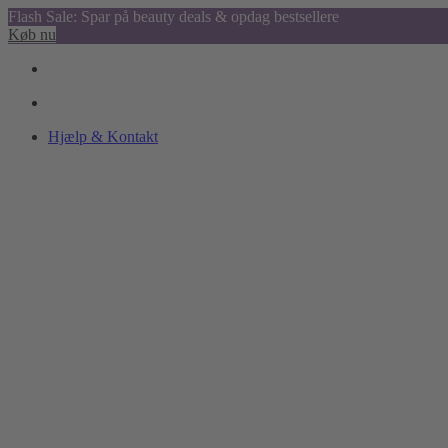
Flash Sale: Spar på beauty deals & opdag bestsellere
Køb nu
Hjælp & Kontakt