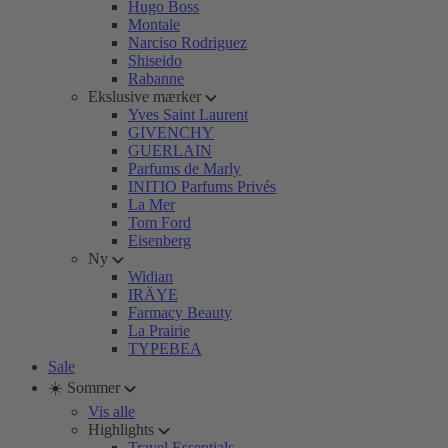
Hugo Boss
Montale
Narciso Rodriguez
Shiseido
Rabanne
Ekslusive mærker
Yves Saint Laurent
GIVENCHY
GUERLAIN
Parfums de Marly
INITIO Parfums Privés
La Mer
Tom Ford
Eisenberg
Ny
Widian
IRÄYE
Farmacy Beauty
La Prairie
TYPEBEA
Sale
☀️ Sommer
Vis alle
Highlights
Travel Essentials