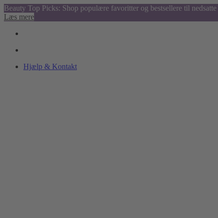
Beauty Top Picks: Shop populære favoritter og bestsellere til nedsatte 
Læs mere
Hjælp & Kontakt