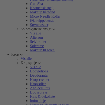
Gua Sha
Kosmetisk spejl
Makeup hårbånd
Micro Needle Roller
Øjenvippebørste
Søvnmasker
Solbeskyttelse ansigt
Vis alle
Aftersun
Selvbruner
Solcreme
Makeup til solen
Krop
Vis alle
Kropspleje
Vis alle
Bodylotions
Deodoranter
Kropscremer
Kropsolier
Anti cellulitis
Bodysprays
Hals & dekollete
Intim pleje
Massage- & æteriske olier