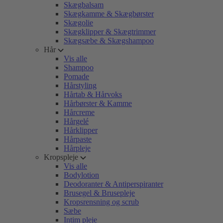
Skægbalsam
Skægkamme & Skægbørster
Skægolie
Skægklipper & Skægtrimmer
Skægsæbe & Skægshampoo
Hår
Vis alle
Shampoo
Pomade
Hårstyling
Hårtab & Hårvoks
Hårbørster & Kamme
Hårcreme
Hårgelé
Hårklipper
Hårpaste
Hårpleje
Kropspleje
Vis alle
Bodylotion
Deodoranter & Antiperspiranter
Brusegel & Brusepleje
Kropsrensning og scrub
Sæbe
Intim pleje