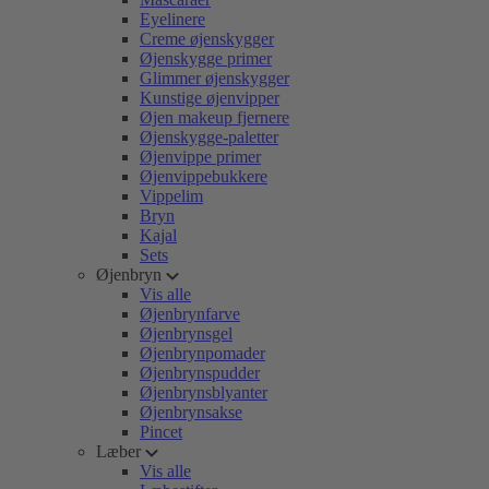
Eyelinere
Creme øjenskygger
Øjenskygge primer
Glimmer øjenskygger
Kunstige øjenvipper
Øjen makeup fjernere
Øjenskygge-paletter
Øjenvippe primer
Øjenvippebukkere
Vippelim
Bryn
Kajal
Sets
Øjenbryn
Vis alle
Øjenbrynfarve
Øjenbrynsgel
Øjenbrynpomader
Øjenbrynspudder
Øjenbrynsblyanter
Øjenbrynsakse
Pincet
Læber
Vis alle