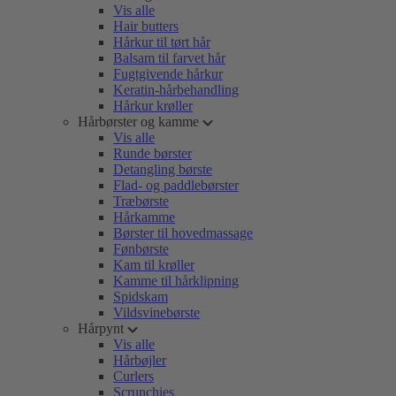
Vis alle
Hair butters
Hårkur til tørt hår
Balsam til farvet hår
Fugtgivende hårkur
Keratin-hårbehandling
Hårkur krøller
Hårbørster og kamme
Vis alle
Runde børster
Detangling børste
Flad- og paddlebørster
Træbørste
Hårkamme
Børster til hovedmassage
Fønbørste
Kam til krøller
Kamme til hårklipning
Spidskam
Vildsvinebørste
Hårpynt
Vis alle
Hårbøjler
Curlers
Scrunchies