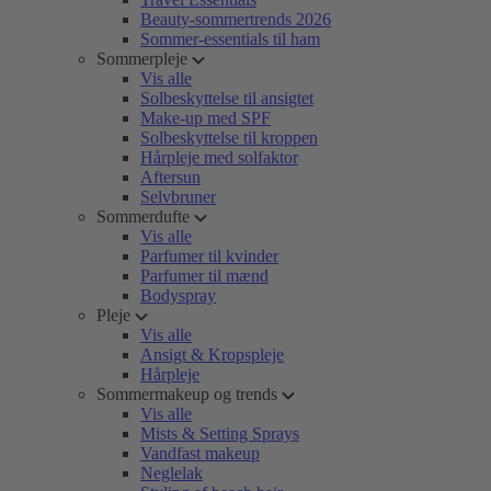
Beauty-sommertrends 2026
Sommer-essentials til ham
Sommerpleje
Vis alle
Solbeskyttelse til ansigtet
Make-up med SPF
Solbeskyttelse til kroppen
Hårpleje med solfaktor
Aftersun
Selvbruner
Sommerdufte
Vis alle
Parfumer til kvinder
Parfumer til mænd
Bodyspray
Pleje
Vis alle
Ansigt & Kropspleje
Hårpleje
Sommermakeup og trends
Vis alle
Mists & Setting Sprays
Vandfast makeup
Neglelak