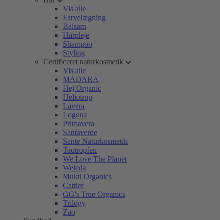
Vis alle
Farvelægning
Balsam
Hårpleje
Shampoo
Styling
Certificeret naturkosmetik
Vis alle
MÁDARA
Hej Organic
Heliotrop
Lavera
Logona
Primavera
Santaverde
Sante Naturkosmetik
Tautropfen
We Love The Planet
Weleda
Mukti Organics
Cattier
GG's True Organics
Trilogy
Zao