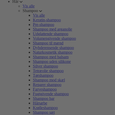
Hår
Vis alle
Shampoo
Vis alle
Keratin-shampoo
Pre-shampoo
Shampoo med arganolie
Udglattende shampoo
Volumengivende shampoo
Shampoo til mænd
Dybderensende shampoo
Naturkosmetik shampoo
Shampoo med balsam
Shampoo uden silikone
Silver shampoo
Tetræolie shampoo
Tørshampoo
Shampoo mod skæl
Reparer shampoo
Farveshampoo
Fugtgivende shampoo
Shampoo bar
Hårsæbe
Krølleshampoo
Shampoo sæt