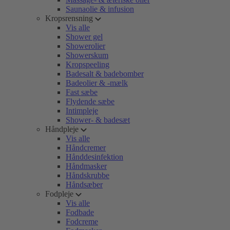
Saunaolie & infusion
Kropsrensning
Vis alle
Shower gel
Showerolier
Showerskum
Kropspeeling
Badesalt & badebomber
Badeolier & -mælk
Fast sæbe
Flydende sæbe
Intimpleje
Shower- & badesæt
Håndpleje
Vis alle
Håndcremer
Hånddesinfektion
Håndmasker
Håndskrubbe
Håndsæber
Fodpleje
Vis alle
Fodbade
Fodcreme