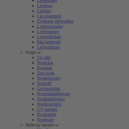
Læbestifter
Lipgloss
Lipliner
Lip plumpere
Flydende læbestifter
Læbepomader
Læbeprimer
Læbetilbehør
Mat læbestift
Læbestiftsæt
Negle
Vis alle
Neglelak
Basislag
Top coats
Neglehærder
Neglefil
Gel-neglelak
Neglebåndsfjerner
Neglelakfjerner
Neglestickers
UV-lamper
Neglepleje
Neglesæt
Makeup børster