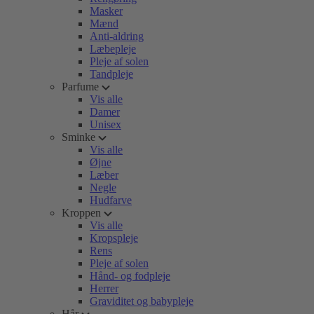
Masker
Mænd
Anti-aldring
Læbepleje
Pleje af solen
Tandpleje
Parfume
Vis alle
Damer
Unisex
Sminke
Vis alle
Øjne
Læber
Negle
Hudfarve
Kroppen
Vis alle
Kropspleje
Rens
Pleje af solen
Hånd- og fodpleje
Herrer
Graviditet og babypleje
Hår