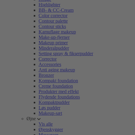
Highlighter
BB- & CC-Cream
Color corrector
Contour palette
Contour sticks
Kamuflage makeup
Make-up-fjerner
Makeup primer
Minderalpudder
Setting spray & fikserpudder
Corrector
Accessories
Anti aging makeup
Bronzer
Kompakt foundation
Creme foundation
Produkter med effekt
Flydende foundations
Kompaktpudder
Løs pudder
Makeup-sæt
Øjne
Vis alle
Øjenskygger
Mascaraer