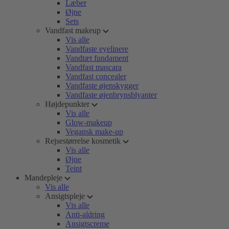
Læber
Øjne
Sets
Vandfast makeup
Vis alle
Vandfaste eyelinere
Vandtæt fundament
Vandfast mascara
Vandfast concealer
Vandfaste øjenskygger
Vandfaste øjenbrynsblyanter
Højdepunkter
Vis alle
Glow-makeup
Vegansk make-up
Rejsestørrelse kosmetik
Vis alle
Øjne
Teint
Mandepleje
Vis alle
Ansigtspleje
Vis alle
Anti-aldring
Ansigtscreme