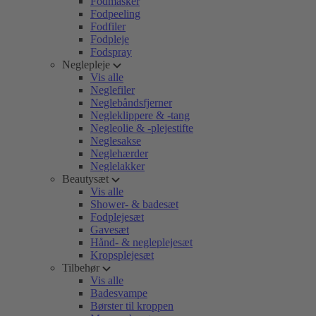
Fodmasker
Fodpeeling
Fodfiler
Fodpleje
Fodspray
Neglepleje
Vis alle
Neglefiler
Neglebåndsfjerner
Negleklippere & -tang
Negleolie & -plejestifte
Neglesakse
Neglehærder
Neglelakker
Beautysæt
Vis alle
Shower- & badesæt
Fodplejesæt
Gavesæt
Hånd- & negleplejesæt
Kropsplejesæt
Tilbehør
Vis alle
Badesvampe
Børster til kroppen