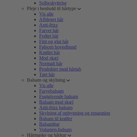
Solbeskyttelse
Pleje i henhold til hårtype
Vis alle
Afbleget hår
Anti-frizz
Farvet hår
Fedtet hår
Fint og glat hår
Følsom hovedbund
Krøllet hår
Mod skæl
Normalt hår
Produkter mod hårtab
Tørt hår
Balsam og skylning
Vis alle
Farvebalsam
Fugtgivende balsam
Balsam mod skæl
Anti-frizz balsam
Skylning af opbygning og reparation
Balsam til krøller
Balsambar
Volumen-balsam
Hårmaske og hårkur