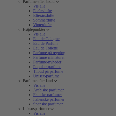
Parfume efter årstid
Vis alle
Forårsdufte
Efterårsdufte
Sommerdufte
Vinterdufte
Højdepunkter
Vis alle
Eau de Cologne
Eau de Parfum
Eau de Toilette
Parfume på regning
Parfume-miniaturer
Parfume-nyheder
Populær parfume
Tilbud på parfume
Unisex-parfume
Parfume efter land
Vis alle
Arabiske parfumer
Franske parfumer
Italienske parfumer
Spanske parfumer
Luksusparfumer
Vis alle