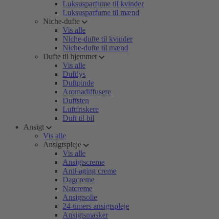
Luksusparfume til kvinder
Luksusparfume til mænd
Niche-dufte
Vis alle
Niche-dufte til kvinder
Niche-dufte til mænd
Dufte til hjemmet
Vis alle
Duftlys
Duftpinde
Aromadiffusere
Duftsten
Luftfriskere
Duft til bil
Ansigt
Vis alle
Ansigtspleje
Vis alle
Ansigtscreme
Anti-aging creme
Dagcreme
Natcreme
Ansigtsolie
24-timers ansigtspleje
Ansigtsmasker