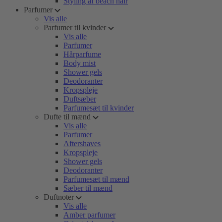
Styling af beach hair
Parfumer
Vis alle
Parfumer til kvinder
Vis alle
Parfumer
Hårparfume
Body mist
Shower gels
Deodoranter
Kropspleje
Duftsæber
Parfumesæt til kvinder
Dufte til mænd
Vis alle
Parfumer
Aftershaves
Kropspleje
Shower gels
Deodoranter
Parfumesæt til mænd
Sæber til mænd
Duftnoter
Vis alle
Amber parfumer