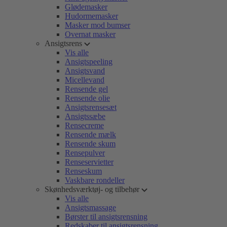
Glødemasker
Hudormemasker
Masker mod bumser
Overnat masker
Ansigtsrens
Vis alle
Ansigtspeeling
Ansigtsvand
Micellevand
Rensende gel
Rensende olie
Ansigtsrensesæt
Ansigtssæbe
Rensecreme
Rensende mælk
Rensende skum
Rensepulver
Renseservietter
Renseskum
Vaskbare rondeller
Skønhedsværktøj- og tilbehør
Vis alle
Ansigtsmassage
Børster til ansigtsrensning
Redskaber til ansigtsrensning