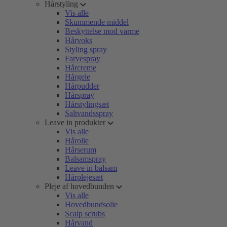
Hårstyling
Vis alle
Skummende middel
Beskyttelse mod varme
Hårvoks
Styling spray
Farvespray
Hårcreme
Hårgele
Hårpudder
Hårspray
Hårstylingsæt
Saltvandsspray
Leave in produkter
Vis alle
Hårolie
Hårserum
Balsamspray
Leave in balsam
Hårplejesæt
Pleje af hovedbunden
Vis alle
Hovedbundsolie
Scalp scrubs
Hårvand