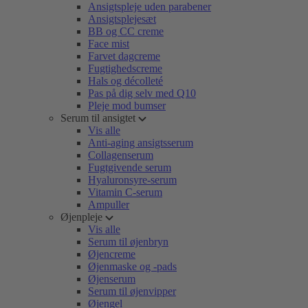
Ansigtspleje uden parabener
Ansigtsplejesæt
BB og CC creme
Face mist
Farvet dagcreme
Fugtighedscreme
Hals og décolleté
Pas på dig selv med Q10
Pleje mod bumser
Serum til ansigtet
Vis alle
Anti-aging ansigtsserum
Collagenserum
Fugtgivende serum
Hyaluronsyre-serum
Vitamin C-serum
Ampuller
Øjenpleje
Vis alle
Serum til øjenbryn
Øjencreme
Øjenmaske og -pads
Øjenserum
Serum til øjenvipper
Øjengel