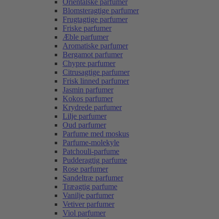
Orientalske parfumer
Blomsteragtige parfumer
Frugtagtige parfumer
Friske parfumer
Æble parfumer
Aromatiske parfumer
Bergamot parfumer
Chypre parfumer
Citrusagtige parfumer
Frisk linned parfumer
Jasmin parfumer
Kokos parfumer
Krydrede parfumer
Lilje parfumer
Oud parfumer
Parfume med moskus
Parfume-molekyle
Patchouli-parfume
Pudderagtig parfume
Rose parfumer
Sandeltræ parfumer
Træagtig parfume
Vanilje parfumer
Vetiver parfumer
Viol parfumer