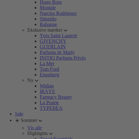
Hugo Boss
Montale
Narciso Rodriguez
Shiseido
Rabanne
Ekslusive mærker
Yves Saint Laurent
GIVENCHY
GUERLAIN
Parfums de Marly
INITIO Parfums Privés
La Mer
Tom Ford
Eisenberg
Ny
Widian
IRÄYE
Farmacy Beauty
La Prairie
TYPEBEA
Sale
☀️ Sommer
Vis alle
Highlights
Travel Essentials