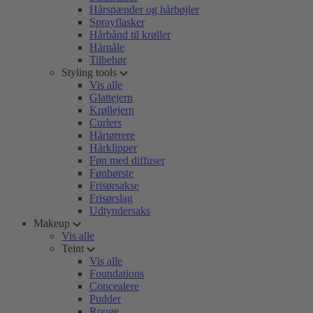
Hårspænder og hårbøjler
Sprayflasker
Hårbånd til krøller
Hårnåle
Tilbehør
Styling tools
Vis alle
Glattejern
Krøllejern
Curlers
Hårtørrere
Hårklipper
Føn med diffuser
Fønbørste
Frisørsakse
Frisørslag
Udtyndersaks
Makeup
Vis alle
Teint
Vis alle
Foundations
Concealere
Pudder
Rouge