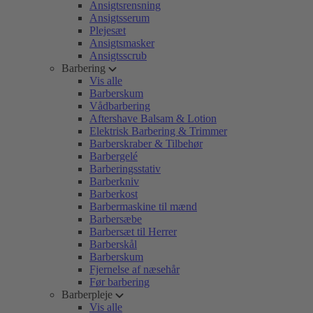
Ansigtsrensning
Ansigtsserum
Plejesæt
Ansigtsmasker
Ansigtsscrub
Barbering
Vis alle
Barberskum
Vådbarbering
Aftershave Balsam & Lotion
Elektrisk Barbering & Trimmer
Barberskraber & Tilbehør
Barbergelé
Barberingsstativ
Barberkniv
Barberkost
Barbermaskine til mænd
Barbersæbe
Barbersæt til Herrer
Barberskål
Barberskum
Fjernelse af næsehår
Før barbering
Barberpleje
Vis alle