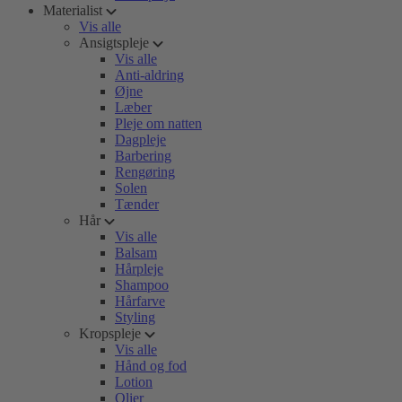
Materialist
Vis alle
Ansigtspleje
Vis alle
Anti-aldring
Øjne
Læber
Pleje om natten
Dagpleje
Barbering
Rengøring
Solen
Tænder
Hår
Vis alle
Balsam
Hårpleje
Shampoo
Hårfarve
Styling
Kropspleje
Vis alle
Hånd og fod
Lotion
Olier