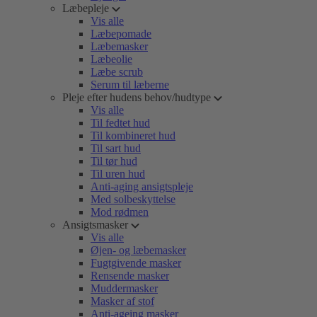
Læbepleje
Vis alle
Læbepomade
Læbemasker
Læbeolie
Læbe scrub
Serum til læberne
Pleje efter hudens behov/hudtype
Vis alle
Til fedtet hud
Til kombineret hud
Til sart hud
Til tør hud
Til uren hud
Anti-aging ansigtspleje
Med solbeskyttelse
Mod rødmen
Ansigtsmasker
Vis alle
Øjen- og læbemasker
Fugtgivende masker
Rensende masker
Muddermasker
Masker af stof
Anti-ageing masker