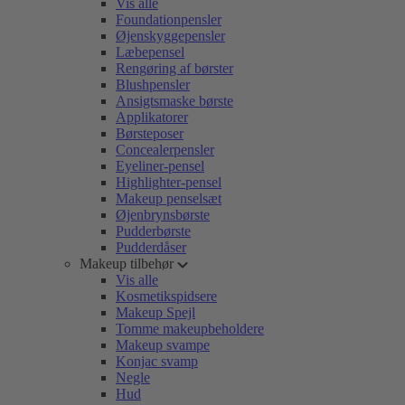
Vis alle
Foundationpensler
Øjenskyggepensler
Læbepensel
Rengøring af børster
Blushpensler
Ansigtsmaske børste
Applikatorer
Børsteposer
Concealerpensler
Eyeliner-pensel
Highlighter-pensel
Makeup penselsæt
Øjenbrynsbørste
Pudderbørste
Pudderdåser
Makeup tilbehør
Vis alle
Kosmetikspidsere
Makeup Spejl
Tomme makeupbeholdere
Makeup svampe
Konjac svamp
Negle
Hud