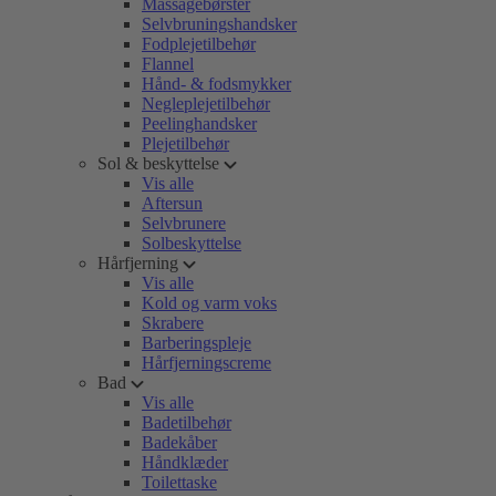
Massagebørster
Selvbruningshandsker
Fodplejetilbehør
Flannel
Hånd- & fodsmykker
Negleplejetilbehør
Peelinghandsker
Plejetilbehør
Sol & beskyttelse
Vis alle
Aftersun
Selvbrunere
Solbeskyttelse
Hårfjerning
Vis alle
Kold og varm voks
Skrabere
Barberingspleje
Hårfjerningscreme
Bad
Vis alle
Badetilbehør
Badekåber
Håndklæder
Toilettaske