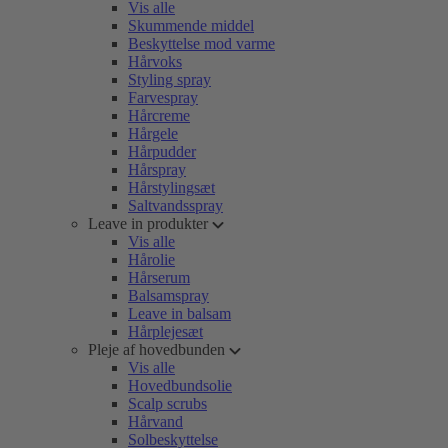
Vis alle
Skummende middel
Beskyttelse mod varme
Hårvoks
Styling spray
Farvespray
Hårcreme
Hårgele
Hårpudder
Hårspray
Hårstylingsæt
Saltvandsspray
Leave in produkter
Vis alle
Hårolie
Hårserum
Balsamspray
Leave in balsam
Hårplejesæt
Pleje af hovedbunden
Vis alle
Hovedbundsolie
Scalp scrubs
Hårvand
Solbeskyttelse