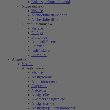
Luksusparfume til mænd
Niche-dufte
Vis alle
Niche-dufte til kvinder
Niche-dufte til mænd
Dufte til hjemmet
Vis alle
Duftlys
Duftpinde
Aromadiffusere
Duftsten
Luftfriskere
Duft til bil
Ansigt
Vis alle
Ansigtspleje
Vis alle
Ansigtscreme
Anti-aging creme
Dagcreme
Natcreme
Ansigtsolie
24-timers ansigtspleje
Ansigtsmasker
Ansigtspleje uden parabener