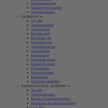
Hudormemasker
Masker mod bumser
Overnat masker
Ansigtsrens
Vis alle
Ansigtspeeling
Ansigtsvand
Micellevand
Rensende gel
Rensende olie
Ansigtsrensesæt
Ansigtssæbe
Rensecreme
Rensende mælk
Rensende skum
Rensepulver
Renseservietter
Renseskum
Vaskbare rondeller
Skønhedsværktøj- og tilbehør
Vis alle
Ansigtsmassage
Børster til ansigtsrensning
Redskaber til ansigtsrensning
Gua Sha