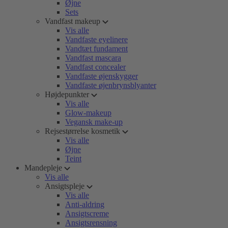
Øjne
Sets
Vandfast makeup
Vis alle
Vandfaste eyelinere
Vandtæt fundament
Vandfast mascara
Vandfast concealer
Vandfaste øjenskygger
Vandfaste øjenbrynsblyanter
Højdepunkter
Vis alle
Glow-makeup
Vegansk make-up
Rejsestørrelse kosmetik
Vis alle
Øjne
Teint
Mandepleje
Vis alle
Ansigtspleje
Vis alle
Anti-aldring
Ansigtscreme
Ansigtsrensning