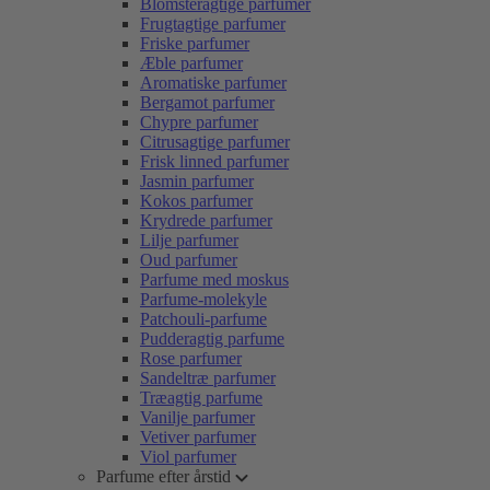
Blomsteragtige parfumer
Frugtagtige parfumer
Friske parfumer
Æble parfumer
Aromatiske parfumer
Bergamot parfumer
Chypre parfumer
Citrusagtige parfumer
Frisk linned parfumer
Jasmin parfumer
Kokos parfumer
Krydrede parfumer
Lilje parfumer
Oud parfumer
Parfume med moskus
Parfume-molekyle
Patchouli-parfume
Pudderagtig parfume
Rose parfumer
Sandeltræ parfumer
Træagtig parfume
Vanilje parfumer
Vetiver parfumer
Viol parfumer
Parfume efter årstid