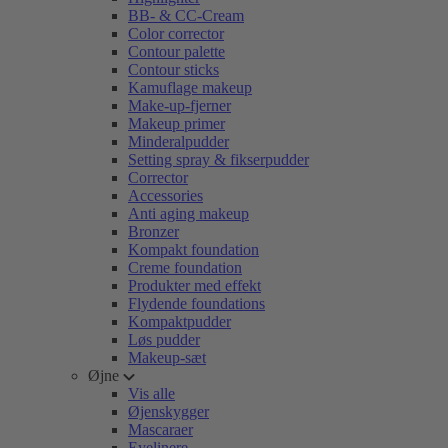
BB- & CC-Cream
Color corrector
Contour palette
Contour sticks
Kamuflage makeup
Make-up-fjerner
Makeup primer
Minderalpudder
Setting spray & fikserpudder
Corrector
Accessories
Anti aging makeup
Bronzer
Kompakt foundation
Creme foundation
Produkter med effekt
Flydende foundations
Kompaktpudder
Løs pudder
Makeup-sæt
Øjne
Vis alle
Øjenskygger
Mascaraer
Eyelinere