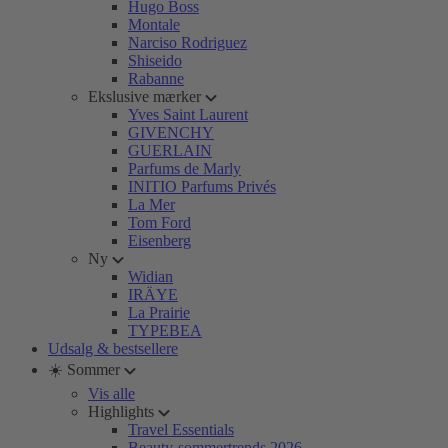
Hugo Boss
Montale
Narciso Rodriguez
Shiseido
Rabanne
Ekslusive mærker
Yves Saint Laurent
GIVENCHY
GUERLAIN
Parfums de Marly
INITIO Parfums Privés
La Mer
Tom Ford
Eisenberg
Ny
Widian
IRÄYE
La Prairie
TYPEBEA
Udsalg & bestsellere
☀️ Sommer
Vis alle
Highlights
Travel Essentials
Beauty-sommertrends 2026