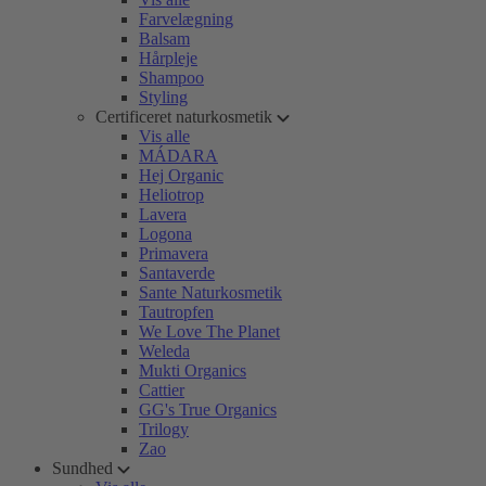
Farvelægning
Balsam
Hårpleje
Shampoo
Styling
Certificeret naturkosmetik
Vis alle
MÁDARA
Hej Organic
Heliotrop
Lavera
Logona
Primavera
Santaverde
Sante Naturkosmetik
Tautropfen
We Love The Planet
Weleda
Mukti Organics
Cattier
GG's True Organics
Trilogy
Zao
Sundhed