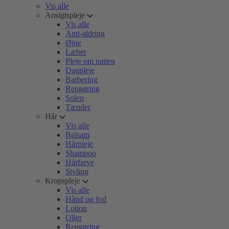
Vis alle
Ansigtspleje
Vis alle
Anti-aldring
Øjne
Læber
Pleje om natten
Dagpleje
Barbering
Rengøring
Solen
Tænder
Hår
Vis alle
Balsam
Hårpleje
Shampoo
Hårfarve
Styling
Kropspleje
Vis alle
Hånd og fod
Lotion
Olier
Rengøring