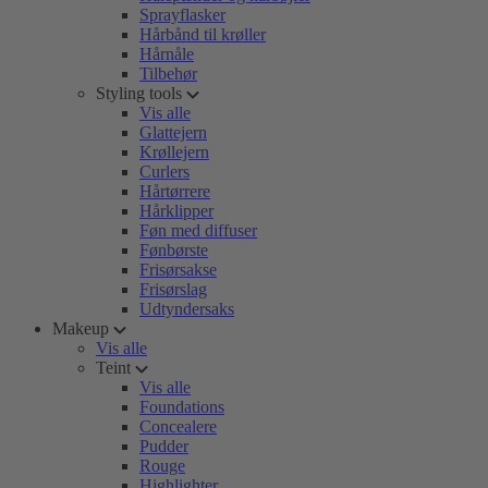
Sprayflasker
Hårbånd til krøller
Hårnåle
Tilbehør
Styling tools
Vis alle
Glattejern
Krøllejern
Curlers
Hårtørrere
Hårklipper
Føn med diffuser
Fønbørste
Frisørsakse
Frisørslag
Udtyndersaks
Makeup
Vis alle
Teint
Vis alle
Foundations
Concealere
Pudder
Rouge
Highlighter