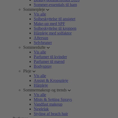
Sommer-essentials til ham
Sommerpleje
Vis alle
Solbeskyttelse til ansigtet
Make-up med SPF
Solbeskyttelse til kroppen
Hårpleje med solfaktor
Aftersun
Selvbruner
Sommerdufte
Vis alle
Parfumer til kvinder
Parfumer til mænd
Bodyspray
Pleje
Vis alle
Ansigt & Kropspleje
Hårpleje
Sommermakeup og trends
Vis alle
Mists & Setting Sprays
Vandfast makeup
Neglelak
Styling af beach hair