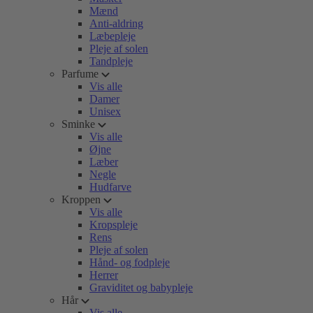
Mænd
Anti-aldring
Læbepleje
Pleje af solen
Tandpleje
Parfume
Vis alle
Damer
Unisex
Sminke
Vis alle
Øjne
Læber
Negle
Hudfarve
Kroppen
Vis alle
Kropspleje
Rens
Pleje af solen
Hånd- og fodpleje
Herrer
Graviditet og babypleje
Hår
Vis alle