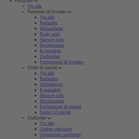
Parfumer
Vis alle
Parfumer til kvinder
Vis alle
Parfumer
Hårparfume
Body mist
Shower gels
Deodoranter
Kropspleje
Duftsæber
Parfumesæt til kvinder
Dufte til mænd
Vis alle
Parfumer
Aftershaves
Kropspleje
Shower gels
Deodoranter
Parfumesæt til mænd
Sæber til mænd
Duftnoter
Vis alle
Amber parfumer
Orientalske parfumer