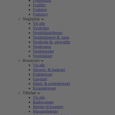
Fodpeeling
Fodfiler
Fodpleje
Fodspray
Neglepleje
Vis alle
Neglefiler
Neglebåndsfjerner
Negleklippere & -tang
Negleolie & -plejestifte
Neglesakse
Neglehærder
Neglelakker
Beautysæt
Vis alle
Shower- & badesæt
Fodplejesæt
Gavesæt
Hånd- & negleplejesæt
Kropsplejesæt
Tilbehør
Vis alle
Badesvampe
Børster til kroppen
Massagebørster