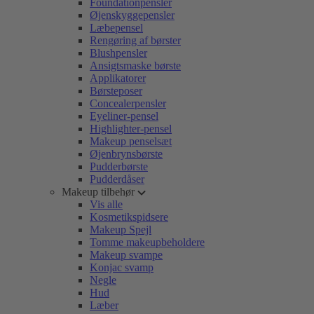
Foundationpensler
Øjenskyggepensler
Læbepensel
Rengøring af børster
Blushpensler
Ansigtsmaske børste
Applikatorer
Børsteposer
Concealerpensler
Eyeliner-pensel
Highlighter-pensel
Makeup penselsæt
Øjenbrynsbørste
Pudderbørste
Pudderdåser
Makeup tilbehør
Vis alle
Kosmetikspidsere
Makeup Spejl
Tomme makeupbeholdere
Makeup svampe
Konjac svamp
Negle
Hud
Læber