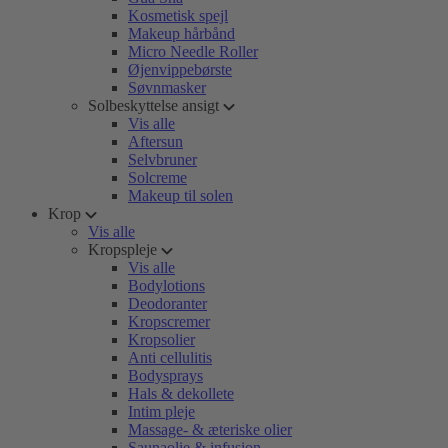
Kosmetisk spejl
Makeup hårbånd
Micro Needle Roller
Øjenvippebørste
Søvnmasker
Solbeskyttelse ansigt
Vis alle
Aftersun
Selvbruner
Solcreme
Makeup til solen
Krop
Vis alle
Kropspleje
Vis alle
Bodylotions
Deodoranter
Kropscremer
Kropsolier
Anti cellulitis
Bodysprays
Hals & dekollete
Intim pleje
Massage- & æteriske olier
Saunaolie & infusion