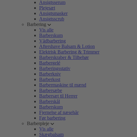
Ansigtsserum
Plejesæt
Ansigtsmasker
Ansigtsscrub
Barbering
Vis alle
Barberskum
Vådbarbering
Aftershave Balsam & Lotion
Elektrisk Barbering & Trimmer
Barberskraber & Tilbehør
Barbergelé
Barberingsstativ
Barberkniv
Barberkost
Barbermaskine til mænd
Barbersæbe
Barbersæt til Herrer
Barberskål
Barberskum
Fjernelse af næsehår
Før barbering
Barberpleje
Vis alle
Skægbalsam