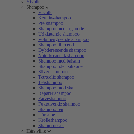
Vis alle
Shampoo
Vis alle
Keratin-shampoo
Pre-shampoo
Shampoo med arganolie
Udglattende shampoo
Volumengivende shampoo
Shampoo til mænd
Dybderensende shampoo
Naturkosmetik shampoo
Shampoo med balsam
Shampoo uden silikone
Silver shampoo
Tetræolie shampoo
Tørshampoo
Shampoo mod skæl
Reparer shampoo
Farveshampoo
Fugtgivende shampoo
Shampoo bar
Hårsæbe
Krølleshampoo
Shampoo sæt
Hårstyling