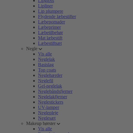
Lipgloss
Lipliner
Lip plumpere
Flydende læbestifter
Læbepomader
Læbeprimer
Læbetilbehør
Mat læbestift
Læbestiftsæt
Negle
Vis alle
Neglelak
Basislag
Top coats
Neglehærder
Neglefil
Gel-neglelak
Neglebåndsfjerner
Neglelakfjerner
Neglestickers
UV-lamper
Neglepleje
Neglesæt
Makeup børster
Vis alle