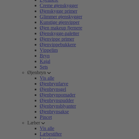
Creme øjenskygger
Øjenskygge primer
Glimmer øjenskygger
Kunstige øjenvipper
Øjen makeup fjernere
Øjenskygge-paletter
Øjenvippe primer
Øjenvippebukkere
Vippelim
Bryn
Kajal
Sets
Øjenbryn
Vis alle
Øjenbrynfarve
Øjenbrynsgel
Øjenbrynpomader
Øjenbrynspudder
Øjenbrynsblyanter
Øjenbrynsakse
Pincet
Læber
Vis alle
Læbestifter