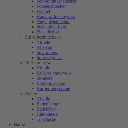
Selvbruningshandsker
Fodplejetilbehør
Flannel
Hånd- & fodsmykker
Negleplejetilbehør
Peelinghandsker
Plejetilbehør
Sol & beskyttelse
Vis alle
Aftersun
Selvbrunere
Solbeskyttelse
Hårfjerning
Vis alle
Kold og varm voks
Skrabere
Barberingspleje
Hårfjerningscreme
Bad
Vis alle
Badetilbehør
Badekåber
Håndklæder
Toilettaske
Hår