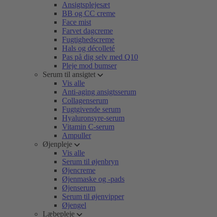
Ansigtsplejesæt
BB og CC creme
Face mist
Farvet dagcreme
Fugtighedscreme
Hals og décolleté
Pas på dig selv med Q10
Pleje mod bumser
Serum til ansigtet
Vis alle
Anti-aging ansigtsserum
Collagenserum
Fugtgivende serum
Hyaluronsyre-serum
Vitamin C-serum
Ampuller
Øjenpleje
Vis alle
Serum til øjenbryn
Øjencreme
Øjenmaske og -pads
Øjenserum
Serum til øjenvipper
Øjengel
Læbepleje