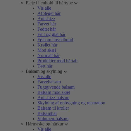
Pleje i henhold til hårtype
Vis alle
Afbleget hår
Anti-frizz
Farvet hår
Fedtet hår
Fint og glat hår
Følsom hovedbund
Krøllet hår
Mod skæl
Normalt hår
Produkter mod hårtab
Tørt hår
Balsam og skylning
Vis alle
Farvebalsam
Fugtgivende balsam
Balsam mod skæl
Anti-frizz balsam
Skylning af opbygning og reparation
Balsam til krøller
Balsambar
Volumen-balsam
Hårmaske og hårkur
Vis alle