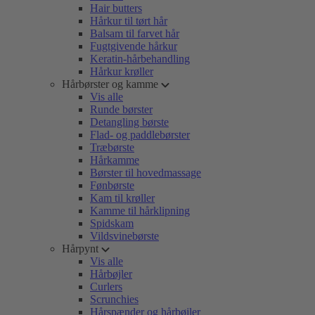
Hair butters
Hårkur til tørt hår
Balsam til farvet hår
Fugtgivende hårkur
Keratin-hårbehandling
Hårkur krøller
Hårbørster og kamme
Vis alle
Runde børster
Detangling børste
Flad- og paddlebørster
Træbørste
Hårkamme
Børster til hovedmassage
Fønbørste
Kam til krøller
Kamme til hårklipning
Spidskam
Vildsvinebørste
Hårpynt
Vis alle
Hårbøjler
Curlers
Scrunchies
Hårspænder og hårbøjler