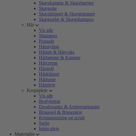
Skægkamme & Skægbørster
Skægolie
Skægklipper & Skægtrimmer
Skægsæbe & Skægshampoo
Hår
Vis alle
Shampoo
Pomade
Hårstyling
Hårtab & Hårvoks
Hårbørster & Kamme
Hårcreme
Hårgelé
Hårklipper
Hårpaste
Hårpleje
Kropspleje
Vis alle
Bodylotion
Deodoranter & Antiperspiranter
Brusegel & Brusepleje
Kropsrensning og scrub
Sæbe
Intim pleje
Materialist