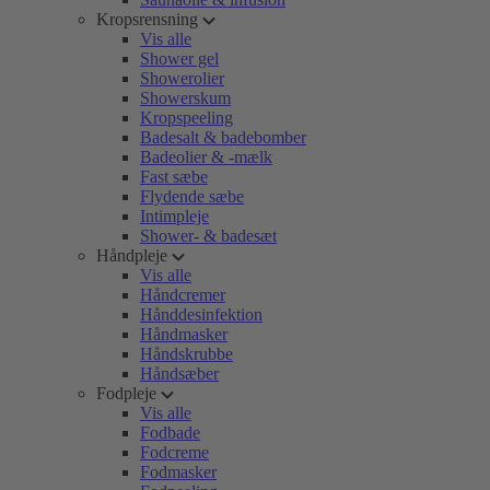
Kropsrensning
Vis alle
Shower gel
Showerolier
Showerskum
Kropspeeling
Badesalt & badebomber
Badeolier & -mælk
Fast sæbe
Flydende sæbe
Intimpleje
Shower- & badesæt
Håndpleje
Vis alle
Håndcremer
Hånddesinfektion
Håndmasker
Håndskrubbe
Håndsæber
Fodpleje
Vis alle
Fodbade
Fodcreme
Fodmasker