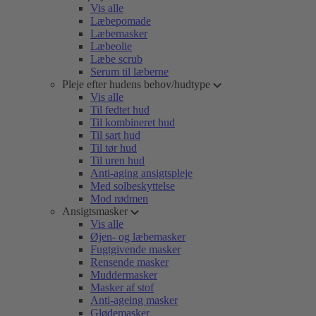
Vis alle
Læbepomade
Læbemasker
Læbeolie
Læbe scrub
Serum til læberne
Pleje efter hudens behov/hudtype
Vis alle
Til fedtet hud
Til kombineret hud
Til sart hud
Til tør hud
Til uren hud
Anti-aging ansigtspleje
Med solbeskyttelse
Mod rødmen
Ansigtsmasker
Vis alle
Øjen- og læbemasker
Fugtgivende masker
Rensende masker
Muddermasker
Masker af stof
Anti-ageing masker
Glødemasker