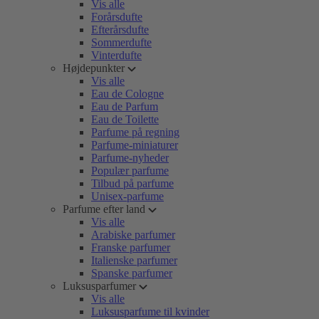
Vis alle
Forårsdufte
Efterårsdufte
Sommerdufte
Vinterdufte
Højdepunkter
Vis alle
Eau de Cologne
Eau de Parfum
Eau de Toilette
Parfume på regning
Parfume-miniaturer
Parfume-nyheder
Populær parfume
Tilbud på parfume
Unisex-parfume
Parfume efter land
Vis alle
Arabiske parfumer
Franske parfumer
Italienske parfumer
Spanske parfumer
Luksusparfumer
Vis alle
Luksusparfume til kvinder