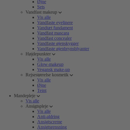
Øjne
Sets
Vandfast makeup
Vis alle
Vandfaste eyelinere
Vandtæt fundament
Vandfast mascara
Vandfast concealer
Vandfaste øjenskygger
Vandfaste øjenbrynsblyanter
Højdepunkter
Vis alle
Glow-makeup
Vegansk make-up
Rejsestørrelse kosmetik
Vis alle
Øjne
Teint
Mandepleje
Vis alle
Ansigtspleje
Vis alle
Anti-aldring
Ansigtscreme
Ansigtsrensning