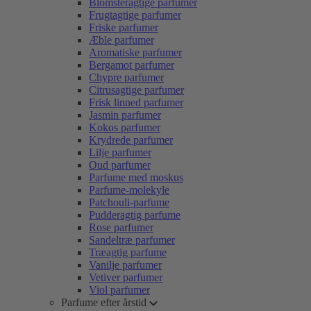
Blomsteragtige parfumer
Frugtagtige parfumer
Friske parfumer
Æble parfumer
Aromatiske parfumer
Bergamot parfumer
Chypre parfumer
Citrusagtige parfumer
Frisk linned parfumer
Jasmin parfumer
Kokos parfumer
Krydrede parfumer
Lilje parfumer
Oud parfumer
Parfume med moskus
Parfume-molekyle
Patchouli-parfume
Pudderagtig parfume
Rose parfumer
Sandeltræ parfumer
Træagtig parfume
Vanilje parfumer
Vetiver parfumer
Viol parfumer
Parfume efter årstid