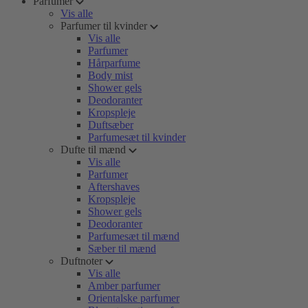
Parfumer
Vis alle
Parfumer til kvinder
Vis alle
Parfumer
Hårparfume
Body mist
Shower gels
Deodoranter
Kropspleje
Duftsæber
Parfumesæt til kvinder
Dufte til mænd
Vis alle
Parfumer
Aftershaves
Kropspleje
Shower gels
Deodoranter
Parfumesæt til mænd
Sæber til mænd
Duftnoter
Vis alle
Amber parfumer
Orientalske parfumer