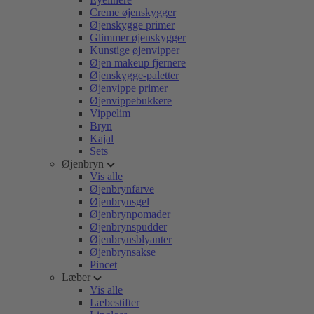
Creme øjenskygger
Øjenskygge primer
Glimmer øjenskygger
Kunstige øjenvipper
Øjen makeup fjernere
Øjenskygge-paletter
Øjenvippe primer
Øjenvippebukkere
Vippelim
Bryn
Kajal
Sets
Øjenbryn
Vis alle
Øjenbrynfarve
Øjenbrynsgel
Øjenbrynpomader
Øjenbrynspudder
Øjenbrynsblyanter
Øjenbrynsakse
Pincet
Læber
Vis alle
Læbestifter