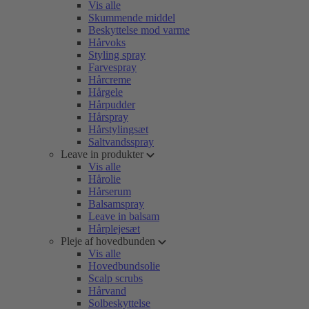
Vis alle
Skummende middel
Beskyttelse mod varme
Hårvoks
Styling spray
Farvespray
Hårcreme
Hårgele
Hårpudder
Hårspray
Hårstylingsæt
Saltvandsspray
Leave in produkter
Vis alle
Hårolie
Hårserum
Balsamspray
Leave in balsam
Hårplejesæt
Pleje af hovedbunden
Vis alle
Hovedbundsolie
Scalp scrubs
Hårvand
Solbeskyttelse