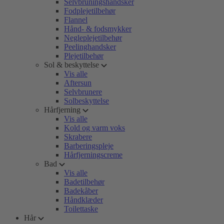
Selvbruningshandsker
Fodplejetilbehør
Flannel
Hånd- & fodsmykker
Negleplejetilbehør
Peelinghandsker
Plejetilbehør
Sol & beskyttelse
Vis alle
Aftersun
Selvbrunere
Solbeskyttelse
Hårfjerning
Vis alle
Kold og varm voks
Skrabere
Barberingspleje
Hårfjerningscreme
Bad
Vis alle
Badetilbehør
Badekåber
Håndklæder
Toilettaske
Hår