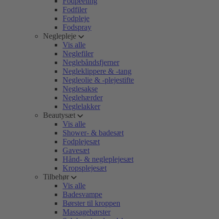
Fodpeeling
Fodfiler
Fodpleje
Fodspray
Neglepleje
Vis alle
Neglefiler
Neglebåndsfjerner
Negleklippere & -tang
Negleolie & -plejestifte
Neglesakse
Neglehærder
Neglelakker
Beautysæt
Vis alle
Shower- & badesæt
Fodplejesæt
Gavesæt
Hånd- & negleplejesæt
Kropsplejesæt
Tilbehør
Vis alle
Badesvampe
Børster til kroppen
Massagebørster