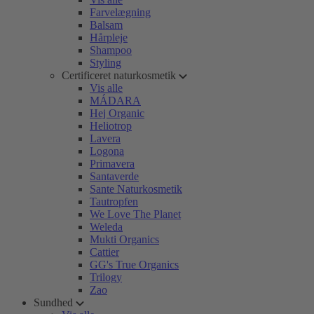
Farvelægning
Balsam
Hårpleje
Shampoo
Styling
Certificeret naturkosmetik
Vis alle
MÁDARA
Hej Organic
Heliotrop
Lavera
Logona
Primavera
Santaverde
Sante Naturkosmetik
Tautropfen
We Love The Planet
Weleda
Mukti Organics
Cattier
GG's True Organics
Trilogy
Zao
Sundhed