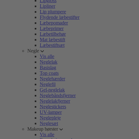
Lipgloss
Lipliner
Lip plumpere
Flydende læbestifter
Læbepomader
Læbeprimer
Læbetilbehør
Mat læbestift
Læbestiftsæt
Negle
Vis alle
Neglelak
Basislag
Top coats
Neglehærder
Neglefil
Gel-neglelak
Neglebåndsfjerner
Neglelakfjerner
Neglestickers
UV-lamper
Neglepleje
Neglesæt
Makeup børster
Vis alle