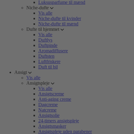
Luksusparfume til mænd
Niche-dufte
Vis alle
Niche-dufte til kvinder
Niche-dufte til mænd
Dufte til hjemmet
Vis alle
Duftlys
Duftpinde
Aromadiffusere
Duftsten
Luftfriskere
Duft til bil
Ansigt
Vis alle
Ansigtspleje
Vis alle
Ansigtscreme
Anti-aging creme
Dagcreme
Natcreme
Ansigtsolie
24-timers ansigtspleje
Ansigtsmasker
Ansigtspleje uden parabener