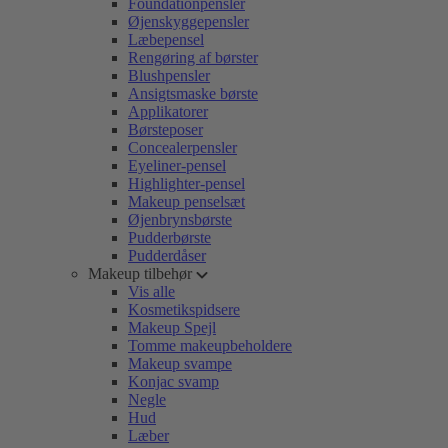
Foundationpensler
Øjenskyggepensler
Læbepensel
Rengøring af børster
Blushpensler
Ansigtsmaske børste
Applikatorer
Børsteposer
Concealerpensler
Eyeliner-pensel
Highlighter-pensel
Makeup penselsæt
Øjenbrynsbørste
Pudderbørste
Pudderdåser
Makeup tilbehør
Vis alle
Kosmetikspidsere
Makeup Spejl
Tomme makeupbeholdere
Makeup svampe
Konjac svamp
Negle
Hud
Læber