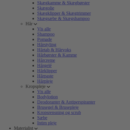
Skægkamme & Skægbørster
Skægolie
Skægklipper & Skægtrimmer
Skægsæbe & Skægshampoo
Hår
Vis alle
Shampoo
Pomade
Hårstyling
Hårtab & Hårvoks
Hårbørster & Kamme
Hårcreme
Hårgelé
Hårklipper
Hårpaste
Hårpleje
Kropspleje
Vis alle
Bodylotion
Deodoranter & Antiperspiranter
Brusegel & Brusepleje
Kropsrensning og scrub
Sæbe
Intim pleje
Materialist