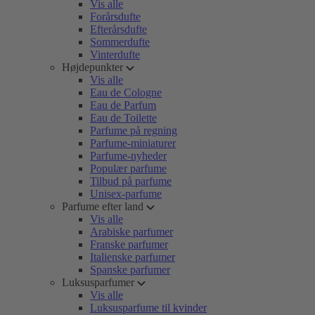
Vis alle
Forårsdufte
Efterårsdufte
Sommerdufte
Vinterdufte
Højdepunkter
Vis alle
Eau de Cologne
Eau de Parfum
Eau de Toilette
Parfume på regning
Parfume-miniaturer
Parfume-nyheder
Populær parfume
Tilbud på parfume
Unisex-parfume
Parfume efter land
Vis alle
Arabiske parfumer
Franske parfumer
Italienske parfumer
Spanske parfumer
Luksusparfumer
Vis alle
Luksusparfume til kvinder