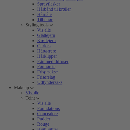
Sprayflasker
Hårbånd til krøller
Hårnåle
Tilbehør
Styling tools
Vis alle
Glattejern
Krøllejern
Curlers
Hårtørrere
Hårklipper
Føn med diffuser
Fønbørste
Frisørsakse
Frisørslag
Udtyndersaks
Makeup
Vis alle
Teint
Vis alle
Foundations
Concealere
Pudder
Rouge
Highlighter