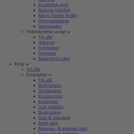
Kosmetisk spejl
Makeup hårbånd
Micro Needle Roller
Øjenvippebørste
Søvnmasker
Solbeskyttelse ansigt
Vis alle
Aftersun
Selvbruner
Solcreme
Makeup til solen
Krop
Vis alle
Kropspleje
Vis alle
Bodylotions
Deodoranter
Kropscremer
Kropsolier
Anti cellulitis
Bodysprays
Hals & dekollete
Intim pleje
Massage- & æteriske olier
Saunaolie & infusion