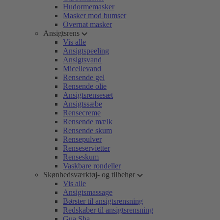
Hudormemasker
Masker mod bumser
Overnat masker
Ansigtsrens
Vis alle
Ansigtspeeling
Ansigtsvand
Micellevand
Rensende gel
Rensende olie
Ansigtsrensesæt
Ansigtssæbe
Rensecreme
Rensende mælk
Rensende skum
Rensepulver
Renseservietter
Renseskum
Vaskbare rondeller
Skønhedsværktøj- og tilbehør
Vis alle
Ansigtsmassage
Børster til ansigtsrensning
Redskaber til ansigtsrensning
Gua Sha