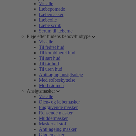
Vis alle
Læbepomade
Læbemasker
Læbeolie
Læbe scrub
Serum til læberne
Pleje efter hudens behov/hudtype
Vis alle
Til fedtet hud
Til kombineret hud
Til sart hud
Til tør hud
Til uren hud
Anti-aging ansigtspleje
Med solbeskyttelse
Mod rødmen
Ansigtsmasker
Vis alle
Øjen- og læbemasker
Fugtgivende masker
Rensende masker
Muddermasker
Masker af stof
Anti-ageing masker
Glødemasker