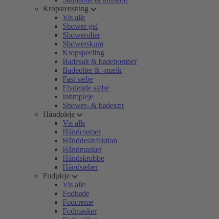
Kropsrensning
Vis alle
Shower gel
Showerolier
Showerskum
Kropspeeling
Badesalt & badebomber
Badeolier & -mælk
Fast sæbe
Flydende sæbe
Intimpleje
Shower- & badesæt
Håndpleje
Vis alle
Håndcremer
Hånddesinfektion
Håndmasker
Håndskrubbe
Håndsæber
Fodpleje
Vis alle
Fodbade
Fodcreme
Fodmasker