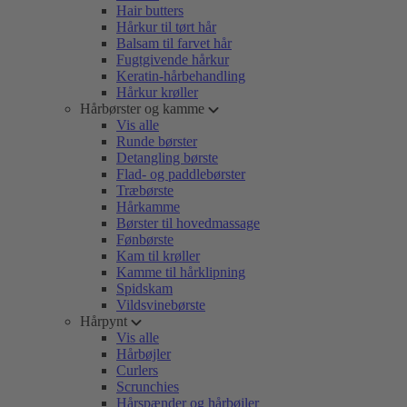
Hair butters
Hårkur til tørt hår
Balsam til farvet hår
Fugtgivende hårkur
Keratin-hårbehandling
Hårkur krøller
Hårbørster og kamme
Vis alle
Runde børster
Detangling børste
Flad- og paddlebørster
Træbørste
Hårkamme
Børster til hovedmassage
Fønbørste
Kam til krøller
Kamme til hårklipning
Spidskam
Vildsvinebørste
Hårpynt
Vis alle
Hårbøjler
Curlers
Scrunchies
Hårspænder og hårbøjler