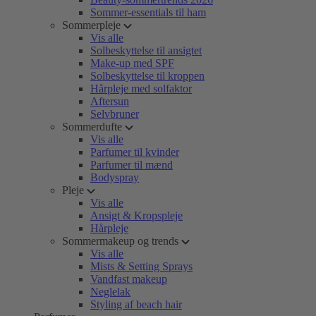
Sommer-essentials til ham
Sommerpleje
Vis alle
Solbeskyttelse til ansigtet
Make-up med SPF
Solbeskyttelse til kroppen
Hårpleje med solfaktor
Aftersun
Selvbruner
Sommerdufte
Vis alle
Parfumer til kvinder
Parfumer til mænd
Bodyspray
Pleje
Vis alle
Ansigt & Kropspleje
Hårpleje
Sommermakeup og trends
Vis alle
Mists & Setting Sprays
Vandfast makeup
Neglelak
Styling af beach hair