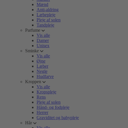
Mænd
Anti-aldring
Læbepleje
Pleje af solen
Tandpleje
Parfume
Vis alle
Damer
Unisex
Sminke
Vis alle
Øjne
Læber
Negle
Hudfarve
Kroppen
Vis alle
Kropspleje
Rens
Pleje af solen
Hånd- og fodpleje
Herrer
Graviditet og babypleje
Hår
Vis alle