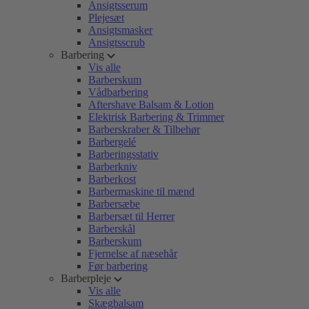
Ansigtsserum
Plejesæt
Ansigtsmasker
Ansigtsscrub
Barbering
Vis alle
Barberskum
Vådbarbering
Aftershave Balsam & Lotion
Elektrisk Barbering & Trimmer
Barberskraber & Tilbehør
Barbergelé
Barberingsstativ
Barberkniv
Barberkost
Barbermaskine til mænd
Barbersæbe
Barbersæt til Herrer
Barberskål
Barberskum
Fjernelse af næsehår
Før barbering
Barberpleje
Vis alle
Skægbalsam