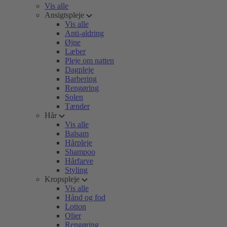
Vis alle
Ansigtspleje
Vis alle
Anti-aldring
Øjne
Læber
Pleje om natten
Dagpleje
Barbering
Rengøring
Solen
Tænder
Hår
Vis alle
Balsam
Hårpleje
Shampoo
Hårfarve
Styling
Kropspleje
Vis alle
Hånd og fod
Lotion
Olier
Rengøring