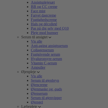
Ansigtsplejesæt
BB og CC creme
Face mist
Farvet dagcreme
Fugtighedscreme
Hals og décolleté
Pas på dig selv med Q10
Pleje mod bumser
Serum til ansigtet
Vis alle
Anti-aging ansigtsserum
Collagenserum
Fugtgivende serum
Hyaluronsyre-serum
Vitamin C-serum
Ampuller
Øjenpleje
Vis alle
Serum til øjenbryn
Øjencreme
Øjenmaske og -pads
Øjenserum
Serum til øjenvipper
Øjengel
Læbepleje