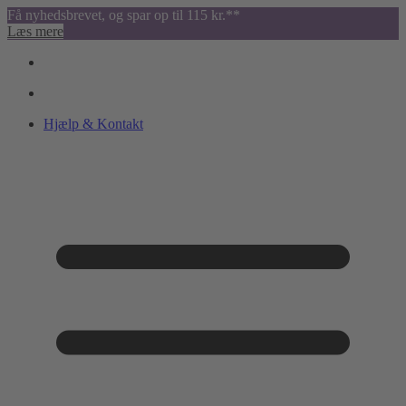
Få nyhedsbrevet, og spar op til 115 kr.**
Læs mere
Hjælp & Kontakt