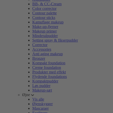
BB- & CC-Cream
Color corrector
Contour palette
Contour sticks
Kamuflage makeup
Make-up-fjerner
Makeup primer
Minderalpudder
Setting spray & fikserpudder
Corrector
Accessories
Anti aging makeup
Bronzer
Kompakt foundation
Creme foundation
Produkter med effekt
Flydende foundations
Kompaktpudder
Løs pudder
Makeup-sæt
Øjne
Vis alle
Øjenskygger
Mascaraer
Eyelinere