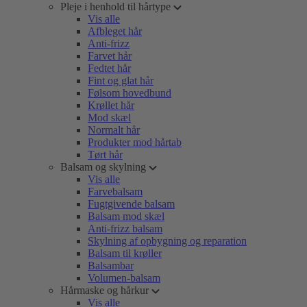
Pleje i henhold til hårtype
Vis alle
Afbleget hår
Anti-frizz
Farvet hår
Fedtet hår
Fint og glat hår
Følsom hovedbund
Krøllet hår
Mod skæl
Normalt hår
Produkter mod hårtab
Tørt hår
Balsam og skylning
Vis alle
Farvebalsam
Fugtgivende balsam
Balsam mod skæl
Anti-frizz balsam
Skylning af opbygning og reparation
Balsam til krøller
Balsambar
Volumen-balsam
Hårmaske og hårkur
Vis alle