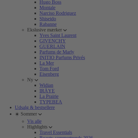
Hugo Boss
Montale
Narciso Rodriguez
Shiseido
Rabanne
Ekslusive mærker
Yves Saint Laurent
GIVENCHY
GUERLAIN
Parfums de Marly
INITIO Parfums Privés
La Mer
Tom Ford
Eisenberg
Ny
Widian
IRÄYE
La Prairie
TYPEBEA
Udsalg & bestsellere
☀️ Sommer
Vis alle
Highlights
Travel Essentials
Beauty-sommertrends 2026