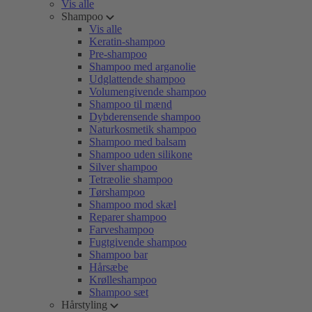
Vis alle
Shampoo
Vis alle
Keratin-shampoo
Pre-shampoo
Shampoo med arganolie
Udglattende shampoo
Volumengivende shampoo
Shampoo til mænd
Dybderensende shampoo
Naturkosmetik shampoo
Shampoo med balsam
Shampoo uden silikone
Silver shampoo
Tetræolie shampoo
Tørshampoo
Shampoo mod skæl
Reparer shampoo
Farveshampoo
Fugtgivende shampoo
Shampoo bar
Hårsæbe
Krølleshampoo
Shampoo sæt
Hårstyling