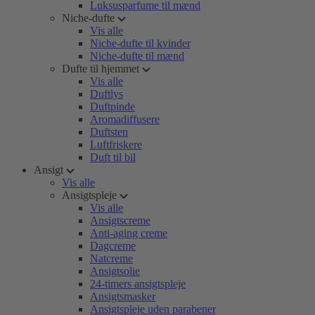
Luksusparfume til mænd
Niche-dufte
Vis alle
Niche-dufte til kvinder
Niche-dufte til mænd
Dufte til hjemmet
Vis alle
Duftlys
Duftpinde
Aromadiffusere
Duftsten
Luftfriskere
Duft til bil
Ansigt
Vis alle
Ansigtspleje
Vis alle
Ansigtscreme
Anti-aging creme
Dagcreme
Natcreme
Ansigtsolie
24-timers ansigtspleje
Ansigtsmasker
Ansigtspleje uden parabener