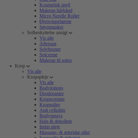
Kosmetisk spejl
Makeup hårbånd
Micro Needle Roller
Øjenvippebørste
Søvnmasker
Solbeskyttelse ansigt
Vis alle
Aftersun
Selvbruner
Solcreme
Makeup til solen
Krop
Vis alle
Kropspleje
Vis alle
Bodylotions
Deodoranter
Kropscremer
Kropsolier
Anti cellulitis
Bodysprays
Hals & dekollete
Intim pleje
Massage- & æteriske olier
Saunaolie & infusion