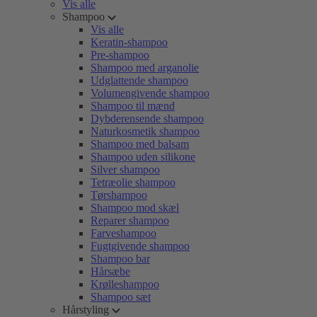
Vis alle
Shampoo
Vis alle
Keratin-shampoo
Pre-shampoo
Shampoo med arganolie
Udglattende shampoo
Volumengivende shampoo
Shampoo til mænd
Dybderensende shampoo
Naturkosmetik shampoo
Shampoo med balsam
Shampoo uden silikone
Silver shampoo
Tetræolie shampoo
Tørshampoo
Shampoo mod skæl
Reparer shampoo
Farveshampoo
Fugtgivende shampoo
Shampoo bar
Hårsæbe
Krølleshampoo
Shampoo sæt
Hårstyling