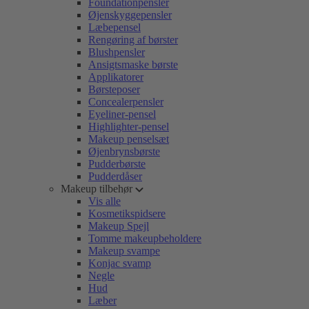
Foundationpensler
Øjenskyggepensler
Læbepensel
Rengøring af børster
Blushpensler
Ansigtsmaske børste
Applikatorer
Børsteposer
Concealerpensler
Eyeliner-pensel
Highlighter-pensel
Makeup penselsæt
Øjenbrynsbørste
Pudderbørste
Pudderdåser
Makeup tilbehør
Vis alle
Kosmetikspidsere
Makeup Spejl
Tomme makeupbeholdere
Makeup svampe
Konjac svamp
Negle
Hud
Læber