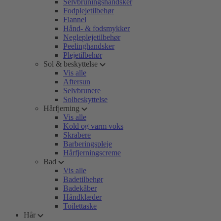
Selvbruningshandsker
Fodplejetilbehør
Flannel
Hånd- & fodsmykker
Negleplejetilbehør
Peelinghandsker
Plejetilbehør
Sol & beskyttelse
Vis alle
Aftersun
Selvbrunere
Solbeskyttelse
Hårfjerning
Vis alle
Kold og varm voks
Skrabere
Barberingspleje
Hårfjerningscreme
Bad
Vis alle
Badetilbehør
Badekåber
Håndklæder
Toilettaske
Hår