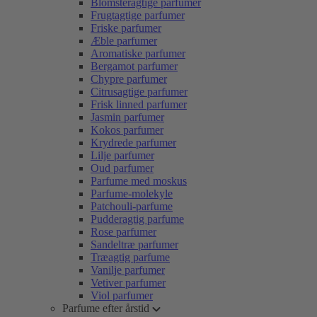
Blomsteragtige parfumer
Frugtagtige parfumer
Friske parfumer
Æble parfumer
Aromatiske parfumer
Bergamot parfumer
Chypre parfumer
Citrusagtige parfumer
Frisk linned parfumer
Jasmin parfumer
Kokos parfumer
Krydrede parfumer
Lilje parfumer
Oud parfumer
Parfume med moskus
Parfume-molekyle
Patchouli-parfume
Pudderagtig parfume
Rose parfumer
Sandeltræ parfumer
Træagtig parfume
Vanilje parfumer
Vetiver parfumer
Viol parfumer
Parfume efter årstid