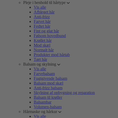
Pleje i henhold til hårtype
Vis alle
Afbleget hår
Anti-frizz
Farvet hår
Fedtet hår
Fint og glat hår
Følsom hovedbund
Krøllet hår
Mod skæl
Normalt hår
Produkter mod hårtab
Tørt hår
Balsam og skylning
Vis alle
Farvebalsam
Fugtgivende balsam
Balsam mod skæl
Anti-frizz balsam
Skylning af opbygning og reparation
Balsam til krøller
Balsambar
Volumen-balsam
Hårmaske og hårkur
Vis alle