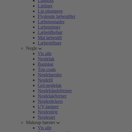
Lipgloss
Lipliner
Lip plumpere
Flydende læbestifter
Læbepomader
Læbeprimer
Læbetilbehør
Mat læbestift
Læbestiftsæt
Negle
Vis alle
Neglelak
Basislag
Top coats
Neglehærder
Neglefil
Gel-neglelak
Neglebåndsfjerner
Neglelakfjerner
Neglestickers
UV-lamper
Neglepleje
Neglesæt
Makeup børster
Vis alle