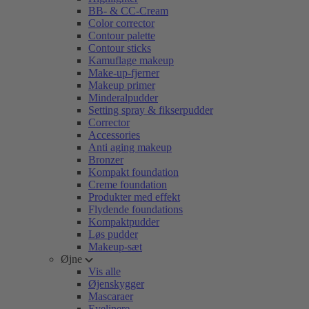
BB- & CC-Cream
Color corrector
Contour palette
Contour sticks
Kamuflage makeup
Make-up-fjerner
Makeup primer
Minderalpudder
Setting spray & fikserpudder
Corrector
Accessories
Anti aging makeup
Bronzer
Kompakt foundation
Creme foundation
Produkter med effekt
Flydende foundations
Kompaktpudder
Løs pudder
Makeup-sæt
Øjne
Vis alle
Øjenskygger
Mascaraer
Eyelinere