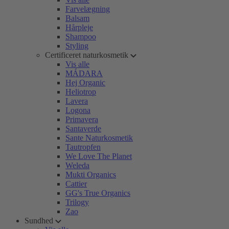
Farvelægning
Balsam
Hårpleje
Shampoo
Styling
Certificeret naturkosmetik
Vis alle
MÁDARA
Hej Organic
Heliotrop
Lavera
Logona
Primavera
Santaverde
Sante Naturkosmetik
Tautropfen
We Love The Planet
Weleda
Mukti Organics
Cattier
GG's True Organics
Trilogy
Zao
Sundhed