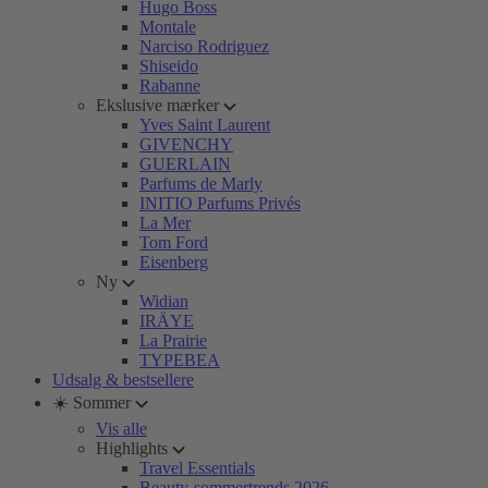
Hugo Boss
Montale
Narciso Rodriguez
Shiseido
Rabanne
Ekslusive mærker
Yves Saint Laurent
GIVENCHY
GUERLAIN
Parfums de Marly
INITIO Parfums Privés
La Mer
Tom Ford
Eisenberg
Ny
Widian
IRÄYE
La Prairie
TYPEBEA
Udsalg & bestsellere
☀️ Sommer
Vis alle
Highlights
Travel Essentials
Beauty-sommertrends 2026