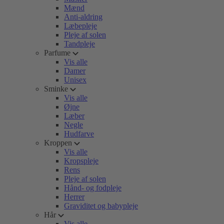
Mænd
Anti-aldring
Læbepleje
Pleje af solen
Tandpleje
Parfume
Vis alle
Damer
Unisex
Sminke
Vis alle
Øjne
Læber
Negle
Hudfarve
Kroppen
Vis alle
Kropspleje
Rens
Pleje af solen
Hånd- og fodpleje
Herrer
Graviditet og babypleje
Hår
Vis alle