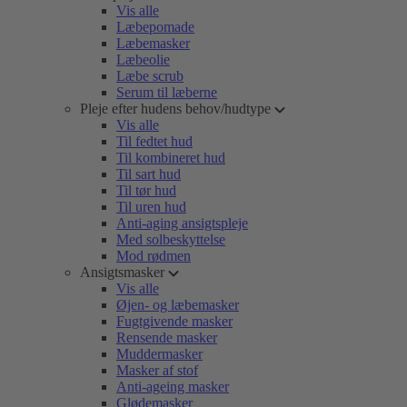
Vis alle
Læbepomade
Læbemasker
Læbeolie
Læbe scrub
Serum til læberne
Pleje efter hudens behov/hudtype
Vis alle
Til fedtet hud
Til kombineret hud
Til sart hud
Til tør hud
Til uren hud
Anti-aging ansigtspleje
Med solbeskyttelse
Mod rødmen
Ansigtsmasker
Vis alle
Øjen- og læbemasker
Fugtgivende masker
Rensende masker
Muddermasker
Masker af stof
Anti-ageing masker
Glødemasker