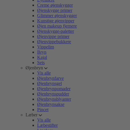
Creme øjenskygger
Øjenskygge primer
Glimmer øjenskygger
Kunstige øjenvipper
Øjen makeup fjernere
Øjenskygge-paletter
Øjenvippe primer
Øjenvippebukkere
Vippelim
Bryn
Kajal
Sets
Øjenbryn
Vis alle
Øjenbrynfarve
Øjenbrynsgel
Øjenbrynpomader
Øjenbrynspudder
Øjenbrynsblyanter
Øjenbrynsakse
Pincet
Læber
Vis alle
Læbestifter