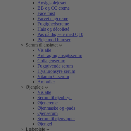
Ansigtsplejesæt
BB og CC creme
Face mist
Farvet dagcreme
Fugtighedscreme
Hals og décolleté
Pas på dig selv med Q10
Pleje mod bumser
Serum til ansigtet
Vis alle
Anti-aging ansigtsserum
Collagenserum
Fugtgivende serum
Hyaluronsyre-serum
Vitamin C-serum
Ampuller
Øjenpleje
Vis alle
Serum til øjenbryn
Øjencreme
Øjenmaske og -pads
Øjenserum
Serum til øjenvipper
Øjengel
Læbepleje