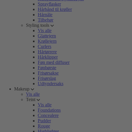
Sprayflasker
Hårbånd til krøller
Hårnåle
Tilbehør
Styling tools
Vis alle
Glattejern
Krøllejern
Curlers
Hårtørrere
Hårklipper
Føn med diffuser
Fønbørste
Frisørsakse
Frisørslag
Udtyndersaks
Makeup
Vis alle
Teint
Vis alle
Foundations
Concealere
Pudder
Rouge
Highlighter