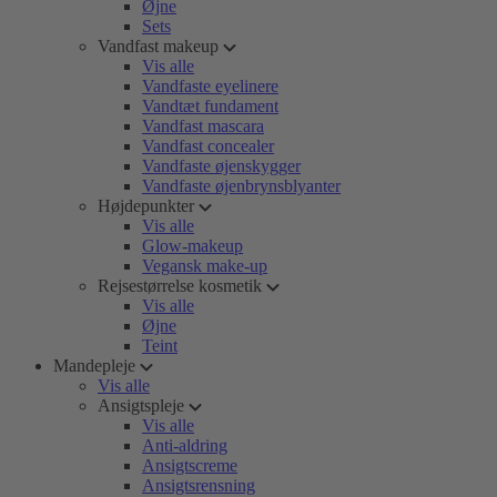
Øjne
Sets
Vandfast makeup
Vis alle
Vandfaste eyelinere
Vandtæt fundament
Vandfast mascara
Vandfast concealer
Vandfaste øjenskygger
Vandfaste øjenbrynsblyanter
Højdepunkter
Vis alle
Glow-makeup
Vegansk make-up
Rejsestørrelse kosmetik
Vis alle
Øjne
Teint
Mandepleje
Vis alle
Ansigtspleje
Vis alle
Anti-aldring
Ansigtscreme
Ansigtsrensning