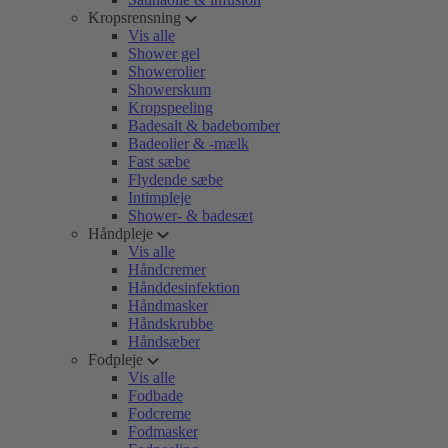
Kropsrensning
Vis alle
Shower gel
Showerolier
Showerskum
Kropspeeling
Badesalt & badebomber
Badeolier & -mælk
Fast sæbe
Flydende sæbe
Intimpleje
Shower- & badesæt
Håndpleje
Vis alle
Håndcremer
Hånddesinfektion
Håndmasker
Håndskrubbe
Håndsæber
Fodpleje
Vis alle
Fodbade
Fodcreme
Fodmasker