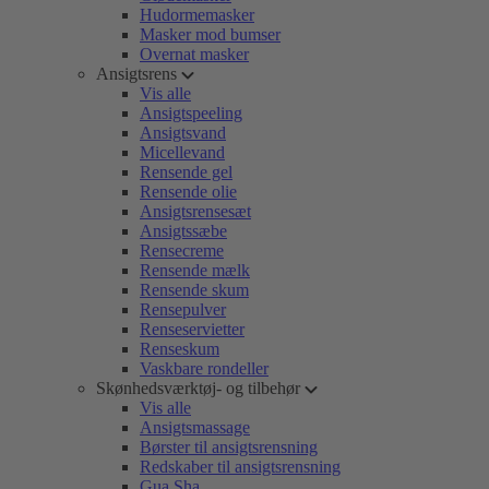
Hudormemasker
Masker mod bumser
Overnat masker
Ansigtsrens
Vis alle
Ansigtspeeling
Ansigtsvand
Micellevand
Rensende gel
Rensende olie
Ansigtsrensesæt
Ansigtssæbe
Rensecreme
Rensende mælk
Rensende skum
Rensepulver
Renseservietter
Renseskum
Vaskbare rondeller
Skønhedsværktøj- og tilbehør
Vis alle
Ansigtsmassage
Børster til ansigtsrensning
Redskaber til ansigtsrensning
Gua Sha