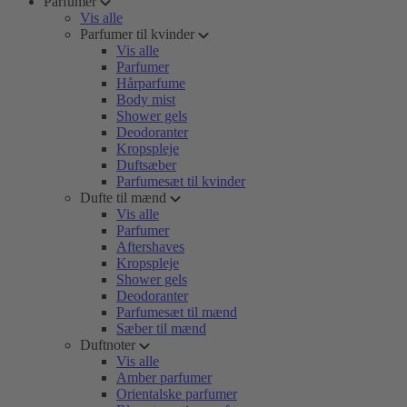
Parfumer
Vis alle
Parfumer til kvinder
Vis alle
Parfumer
Hårparfume
Body mist
Shower gels
Deodoranter
Kropspleje
Duftsæber
Parfumesæt til kvinder
Dufte til mænd
Vis alle
Parfumer
Aftershaves
Kropspleje
Shower gels
Deodoranter
Parfumesæt til mænd
Sæber til mænd
Duftnoter
Vis alle
Amber parfumer
Orientalske parfumer