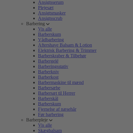
Ansigtsserum
Plejesæt
Ansigtsmasker
Ansigtsscrub
Barbering
Vis alle
Barberskum
Vådbarbering
Aftershave Balsam & Lotion
Elektrisk Barbering & Trimmer
Barberskraber & Tilbehør
Barbergelé
Barberingsstativ
Barberkniv
Barberkost
Barbermaskine til mænd
Barbersæbe
Barbersæt til Herrer
Barberskål
Barberskum
Fjernelse af næsehår
Før barbering
Barberpleje
Vis alle
Skægbalsam