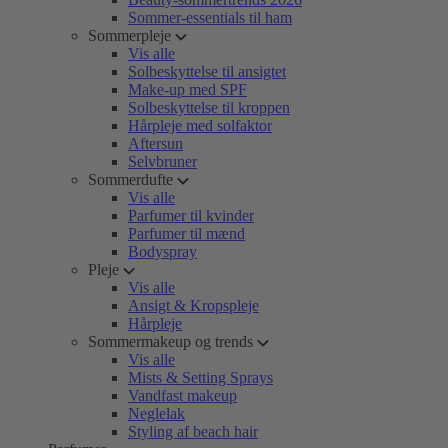
Sommer-essentials til ham
Sommerpleje
Vis alle
Solbeskyttelse til ansigtet
Make-up med SPF
Solbeskyttelse til kroppen
Hårpleje med solfaktor
Aftersun
Selvbruner
Sommerdufte
Vis alle
Parfumer til kvinder
Parfumer til mænd
Bodyspray
Pleje
Vis alle
Ansigt & Kropspleje
Hårpleje
Sommermakeup og trends
Vis alle
Mists & Setting Sprays
Vandfast makeup
Neglelak
Styling af beach hair