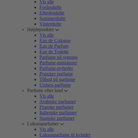
Vis alle
Forårsdufte
Efterårsdufte
Sommerdufte
Vinterdufte
Højdepunkter
Vis alle
Eau de Cologne
Eau de Parfum
Eau de Toilette
Parfume på regning
Parfume-miniaturer
Parfume-nyheder
Populær parfume
Tilbud på parfume
Unisex-parfume
Parfume efter land
Vis alle
Arabiske parfumer
Franske parfumer
Italienske parfumer
Spanske parfumer
Luksusparfumer
Vis alle
Luksusparfume til kvinder