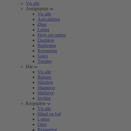
Vis alle
Ansigtspleje
Vis alle
Anti-aldring
Øjne
Læber
Pleje om natten
Dagpleje
Barbering
Rengøring
Solen
Tænder
Hår
Vis alle
Balsam
Hårpleje
Shampoo
Hårfarve
Styling
Kropspleje
Vis alle
Hånd og fod
Lotion
Olier
Rengøring