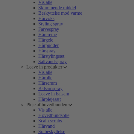
Vis alle
Skummende middel
Beskyttelse mod varme
Hårvoks
Styling spray
Farvespray
Hårcreme
Hårgele
Hårpudder
Hårspray
Hårstylingsæt
Saltvandsspray
Leave in produkter
Vis alle
Hårolie
Hårserum
Balsamspray
Leave in balsam
Hårplejesæt
Pleje af hovedbunden
Vis alle
Hovedbundsolie
Scalp scrubs
Hårvand
Solbeskyttelse