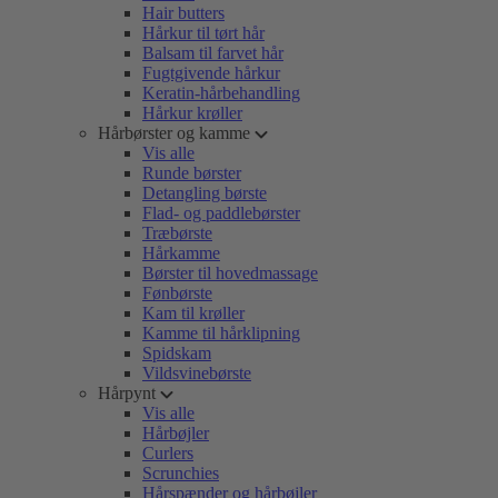
Hair butters
Hårkur til tørt hår
Balsam til farvet hår
Fugtgivende hårkur
Keratin-hårbehandling
Hårkur krøller
Hårbørster og kamme
Vis alle
Runde børster
Detangling børste
Flad- og paddlebørster
Træbørste
Hårkamme
Børster til hovedmassage
Fønbørste
Kam til krøller
Kamme til hårklipning
Spidskam
Vildsvinebørste
Hårpynt
Vis alle
Hårbøjler
Curlers
Scrunchies
Hårspænder og hårbøjler