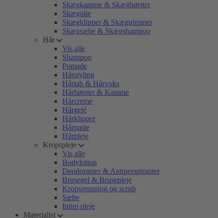
Skægkamme & Skægbørster
Skægolie
Skægklipper & Skægtrimmer
Skægsæbe & Skægshampoo
Hår
Vis alle
Shampoo
Pomade
Hårstyling
Hårtab & Hårvoks
Hårbørster & Kamme
Hårcreme
Hårgelé
Hårklipper
Hårpaste
Hårpleje
Kropspleje
Vis alle
Bodylotion
Deodoranter & Antiperspiranter
Brusegel & Brusepleje
Kropsrensning og scrub
Sæbe
Intim pleje
Materialist