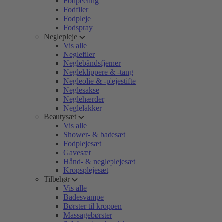
Fodpeeling
Fodfiler
Fodpleje
Fodspray
Neglepleje
Vis alle
Neglefiler
Neglebåndsfjerner
Negleklippere & -tang
Negleolie & -plejestifte
Neglesakse
Neglehærder
Neglelakker
Beautysæt
Vis alle
Shower- & badesæt
Fodplejesæt
Gavesæt
Hånd- & negleplejesæt
Kropsplejesæt
Tilbehør
Vis alle
Badesvampe
Børster til kroppen
Massagebørster