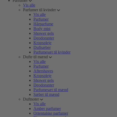
Parfumer
Vis alle
Parfumer til kvinder
Vis alle
Parfumer
Hårparfume
Body mist
Shower gels
Deodoranter
Kropspleje
Duftsæber
Parfumesæt til kvinder
Dufte til mænd
Vis alle
Parfumer
Aftershaves
Kropspleje
Shower gels
Deodoranter
Parfumesæt til mænd
Sæber til mænd
Duftnoter
Vis alle
Amber parfumer
Orientalske parfumer