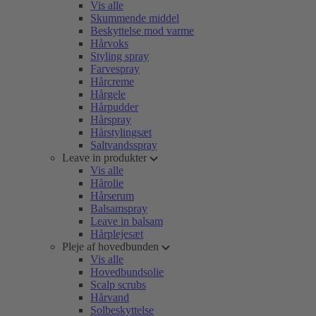
Vis alle
Skummende middel
Beskyttelse mod varme
Hårvoks
Styling spray
Farvespray
Hårcreme
Hårgele
Hårpudder
Hårspray
Hårstylingsæt
Saltvandsspray
Leave in produkter
Vis alle
Hårolie
Hårserum
Balsamspray
Leave in balsam
Hårplejesæt
Pleje af hovedbunden
Vis alle
Hovedbundsolie
Scalp scrubs
Hårvand
Solbeskyttelse