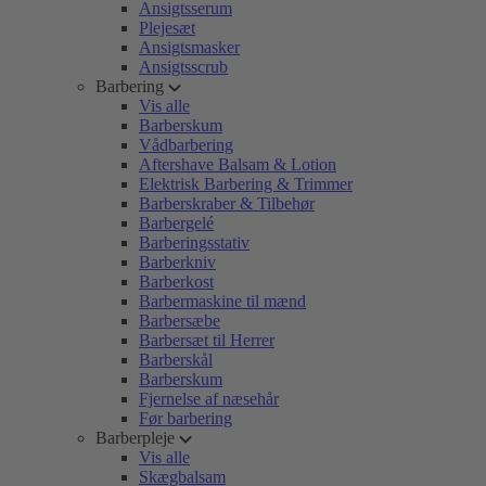
Ansigtsserum
Plejesæt
Ansigtsmasker
Ansigtsscrub
Barbering
Vis alle
Barberskum
Vådbarbering
Aftershave Balsam & Lotion
Elektrisk Barbering & Trimmer
Barberskraber & Tilbehør
Barbergelé
Barberingsstativ
Barberkniv
Barberkost
Barbermaskine til mænd
Barbersæbe
Barbersæt til Herrer
Barberskål
Barberskum
Fjernelse af næsehår
Før barbering
Barberpleje
Vis alle
Skægbalsam