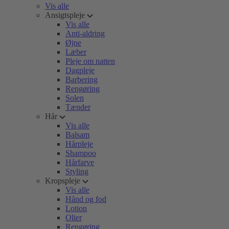
Vis alle
Ansigtspleje
Vis alle
Anti-aldring
Øjne
Læber
Pleje om natten
Dagpleje
Barbering
Rengøring
Solen
Tænder
Hår
Vis alle
Balsam
Hårpleje
Shampoo
Hårfarve
Styling
Kropspleje
Vis alle
Hånd og fod
Lotion
Olier
Rengøring