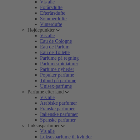
Vis alle
Forårsdufte
Efterårsdufte
Sommerdufte
Vinterdufte
Højdepunkter
Vis alle
Eau de Cologne
Eau de Parfum
Eau de Toilette
Parfume på regning
Parfume-miniaturer
Parfume-nyheder
Populær parfume
Tilbud på parfume
Unisex-parfume
Parfume efter land
Vis alle
Arabiske parfumer
Franske parfumer
Italienske parfumer
Spanske parfumer
Luksusparfumer
Vis alle
Luksusparfume til kvinder