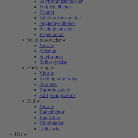
Selvbruningshandsker
Fodplejetilbehør
Flannel
Hånd- & fodsmykker
Negleplejetilbehør
Peelinghandsker
Plejetilbehør
Sol & beskyttelse
Vis alle
Aftersun
Selvbrunere
Solbeskyttelse
Hårfjerning
Vis alle
Kold og varm voks
Skrabere
Barberingspleje
Hårfjerningscreme
Bad
Vis alle
Badetilbehør
Badekåber
Håndklæder
Toilettaske
Hår