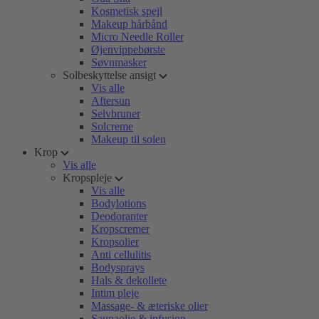
Kosmetisk spejl
Makeup hårbånd
Micro Needle Roller
Øjenvippebørste
Søvnmasker
Solbeskyttelse ansigt
Vis alle
Aftersun
Selvbruner
Solcreme
Makeup til solen
Krop
Vis alle
Kropspleje
Vis alle
Bodylotions
Deodoranter
Kropscremer
Kropsolier
Anti cellulitis
Bodysprays
Hals & dekollete
Intim pleje
Massage- & æteriske olier
Saunaolie & infusion