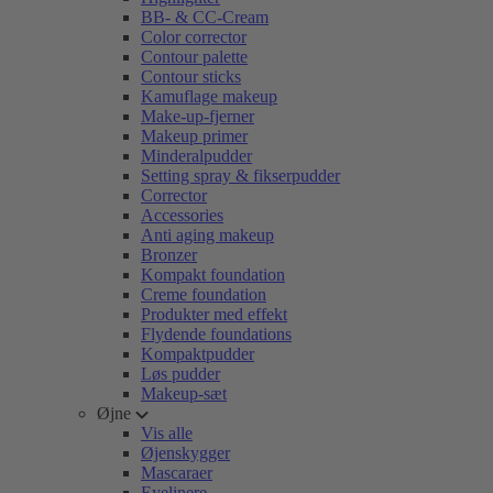
BB- & CC-Cream
Color corrector
Contour palette
Contour sticks
Kamuflage makeup
Make-up-fjerner
Makeup primer
Minderalpudder
Setting spray & fikserpudder
Corrector
Accessories
Anti aging makeup
Bronzer
Kompakt foundation
Creme foundation
Produkter med effekt
Flydende foundations
Kompaktpudder
Løs pudder
Makeup-sæt
Øjne
Vis alle
Øjenskygger
Mascaraer
Eyelinere