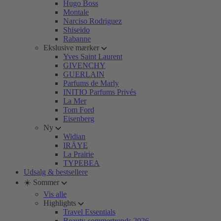
Hugo Boss
Montale
Narciso Rodriguez
Shiseido
Rabanne
Ekslusive mærker
Yves Saint Laurent
GIVENCHY
GUERLAIN
Parfums de Marly
INITIO Parfums Privés
La Mer
Tom Ford
Eisenberg
Ny
Widian
IRÄYE
La Prairie
TYPEBEA
Udsalg & bestsellere
☀️ Sommer
Vis alle
Highlights
Travel Essentials
Beauty-sommertrends 2026