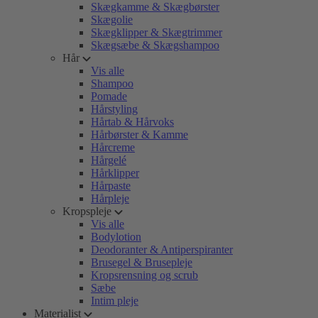
Skægkamme & Skægbørster
Skægolie
Skægklipper & Skægtrimmer
Skægsæbe & Skægshampoo
Hår
Vis alle
Shampoo
Pomade
Hårstyling
Hårtab & Hårvoks
Hårbørster & Kamme
Hårcreme
Hårgelé
Hårklipper
Hårpaste
Hårpleje
Kropspleje
Vis alle
Bodylotion
Deodoranter & Antiperspiranter
Brusegel & Brusepleje
Kropsrensning og scrub
Sæbe
Intim pleje
Materialist