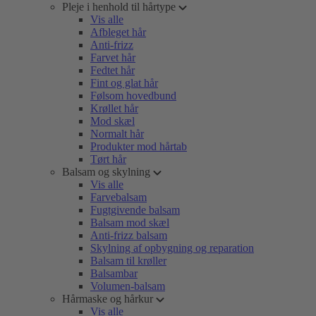
Pleje i henhold til hårtype
Vis alle
Afbleget hår
Anti-frizz
Farvet hår
Fedtet hår
Fint og glat hår
Følsom hovedbund
Krøllet hår
Mod skæl
Normalt hår
Produkter mod hårtab
Tørt hår
Balsam og skylning
Vis alle
Farvebalsam
Fugtgivende balsam
Balsam mod skæl
Anti-frizz balsam
Skylning af opbygning og reparation
Balsam til krøller
Balsambar
Volumen-balsam
Hårmaske og hårkur
Vis alle