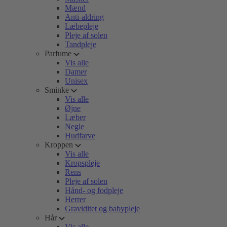
Mænd
Anti-aldring
Læbepleje
Pleje af solen
Tandpleje
Parfume
Vis alle
Damer
Unisex
Sminke
Vis alle
Øjne
Læber
Negle
Hudfarve
Kroppen
Vis alle
Kropspleje
Rens
Pleje af solen
Hånd- og fodpleje
Herrer
Graviditet og babypleje
Hår
Vis alle