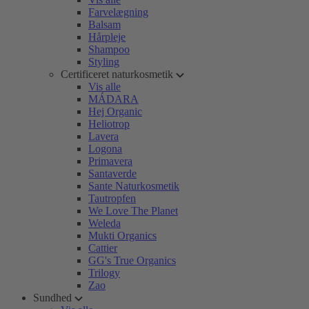
Farvelægning
Balsam
Hårpleje
Shampoo
Styling
Certificeret naturkosmetik
Vis alle
MÁDARA
Hej Organic
Heliotrop
Lavera
Logona
Primavera
Santaverde
Sante Naturkosmetik
Tautropfen
We Love The Planet
Weleda
Mukti Organics
Cattier
GG's True Organics
Trilogy
Zao
Sundhed