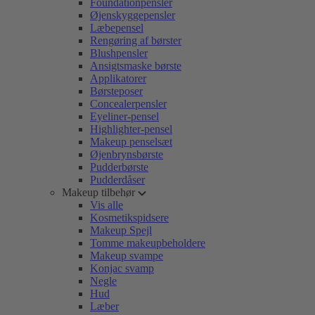
Foundationpensler
Øjenskyggepensler
Læbepensel
Rengøring af børster
Blushpensler
Ansigtsmaske børste
Applikatorer
Børsteposer
Concealerpensler
Eyeliner-pensel
Highlighter-pensel
Makeup penselsæt
Øjenbrynsbørste
Pudderbørste
Pudderdåser
Makeup tilbehør
Vis alle
Kosmetikspidsere
Makeup Spejl
Tomme makeupbeholdere
Makeup svampe
Konjac svamp
Negle
Hud
Læber