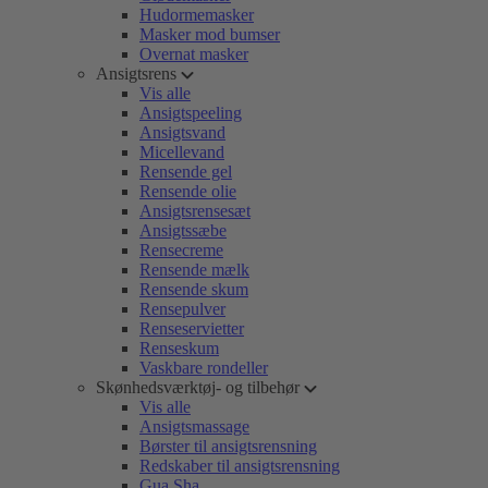
Hudormemasker
Masker mod bumser
Overnat masker
Ansigtsrens
Vis alle
Ansigtspeeling
Ansigtsvand
Micellevand
Rensende gel
Rensende olie
Ansigtsrensesæt
Ansigtssæbe
Rensecreme
Rensende mælk
Rensende skum
Rensepulver
Renseservietter
Renseskum
Vaskbare rondeller
Skønhedsværktøj- og tilbehør
Vis alle
Ansigtsmassage
Børster til ansigtsrensning
Redskaber til ansigtsrensning
Gua Sha