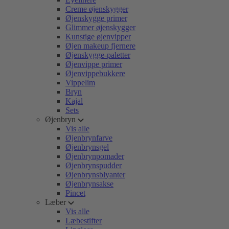
Creme øjenskygger
Øjenskygge primer
Glimmer øjenskygger
Kunstige øjenvipper
Øjen makeup fjernere
Øjenskygge-paletter
Øjenvippe primer
Øjenvippebukkere
Vippelim
Bryn
Kajal
Sets
Øjenbryn
Vis alle
Øjenbrynfarve
Øjenbrynsgel
Øjenbrynpomader
Øjenbrynspudder
Øjenbrynsblyanter
Øjenbrynsakse
Pincet
Læber
Vis alle
Læbestifter