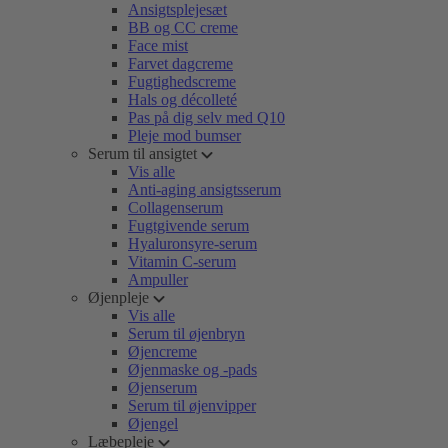
Ansigtsplejesæt
BB og CC creme
Face mist
Farvet dagcreme
Fugtighedscreme
Hals og décolleté
Pas på dig selv med Q10
Pleje mod bumser
Serum til ansigtet
Vis alle
Anti-aging ansigtsserum
Collagenserum
Fugtgivende serum
Hyaluronsyre-serum
Vitamin C-serum
Ampuller
Øjenpleje
Vis alle
Serum til øjenbryn
Øjencreme
Øjenmaske og -pads
Øjenserum
Serum til øjenvipper
Øjengel
Læbepleje