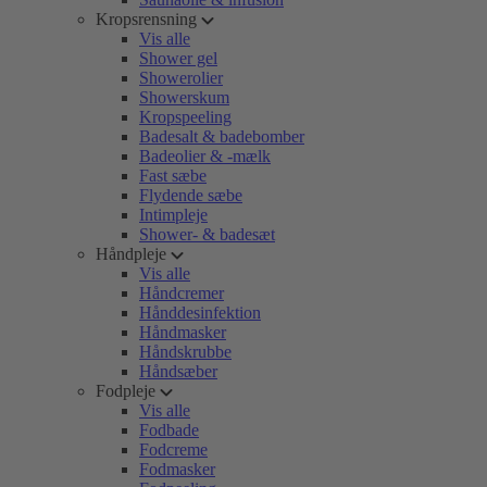
Kropsrensning
Vis alle
Shower gel
Showerolier
Showerskum
Kropspeeling
Badesalt & badebomber
Badeolier & -mælk
Fast sæbe
Flydende sæbe
Intimpleje
Shower- & badesæt
Håndpleje
Vis alle
Håndcremer
Hånddesinfektion
Håndmasker
Håndskrubbe
Håndsæber
Fodpleje
Vis alle
Fodbade
Fodcreme
Fodmasker