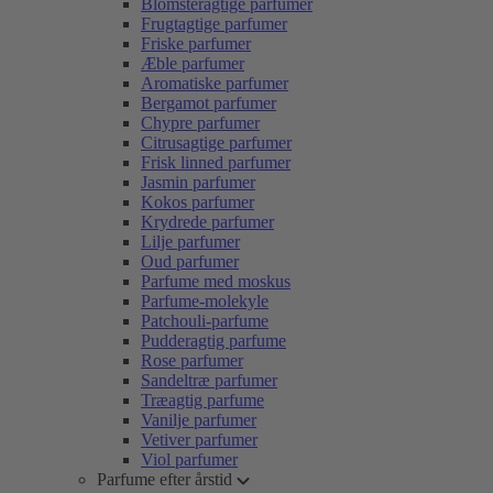
Blomsteragtige parfumer
Frugtagtige parfumer
Friske parfumer
Æble parfumer
Aromatiske parfumer
Bergamot parfumer
Chypre parfumer
Citrusagtige parfumer
Frisk linned parfumer
Jasmin parfumer
Kokos parfumer
Krydrede parfumer
Lilje parfumer
Oud parfumer
Parfume med moskus
Parfume-molekyle
Patchouli-parfume
Pudderagtig parfume
Rose parfumer
Sandeltræ parfumer
Træagtig parfume
Vanilje parfumer
Vetiver parfumer
Viol parfumer
Parfume efter årstid