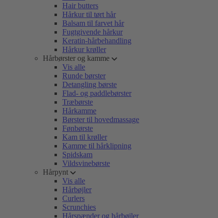
Hair butters
Hårkur til tørt hår
Balsam til farvet hår
Fugtgivende hårkur
Keratin-hårbehandling
Hårkur krøller
Hårbørster og kamme
Vis alle
Runde børster
Detangling børste
Flad- og paddlebørster
Træbørste
Hårkamme
Børster til hovedmassage
Fønbørste
Kam til krøller
Kamme til hårklipning
Spidskam
Vildsvinebørste
Hårpynt
Vis alle
Hårbøjler
Curlers
Scrunchies
Hårspænder og hårbøjler