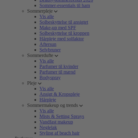
Sommer-essentials til ham
Sommerpleje
Vis alle
Solbeskyttelse til ansigtet
Make-up med SPF
Solbeskyttelse til kroppen
Hårpleje med solfaktor
Aftersun
Selvbruner
Sommerdufte
Vis alle
Parfumer til kvinder
Parfumer til mænd
Bodyspray
Pleje
Vis alle
Ansigt & Kropspleje
Hårpleje
Sommermakeup og trends
Vis alle
Mists & Setting Sprays
Vandfast makeup
Neglelak
Styling af beach hair