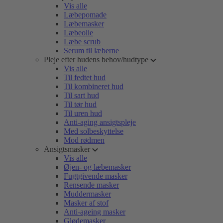
Vis alle
Læbepomade
Læbemasker
Læbeolie
Læbe scrub
Serum til læberne
Pleje efter hudens behov/hudtype
Vis alle
Til fedtet hud
Til kombineret hud
Til sart hud
Til tør hud
Til uren hud
Anti-aging ansigtspleje
Med solbeskyttelse
Mod rødmen
Ansigtsmasker
Vis alle
Øjen- og læbemasker
Fugtgivende masker
Rensende masker
Muddermasker
Masker af stof
Anti-ageing masker
Glødemasker