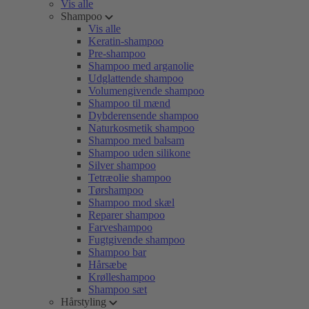
Vis alle
Shampoo
Vis alle
Keratin-shampoo
Pre-shampoo
Shampoo med arganolie
Udglattende shampoo
Volumengivende shampoo
Shampoo til mænd
Dybderensende shampoo
Naturkosmetik shampoo
Shampoo med balsam
Shampoo uden silikone
Silver shampoo
Tetræolie shampoo
Tørshampoo
Shampoo mod skæl
Reparer shampoo
Farveshampoo
Fugtgivende shampoo
Shampoo bar
Hårsæbe
Krølleshampoo
Shampoo sæt
Hårstyling