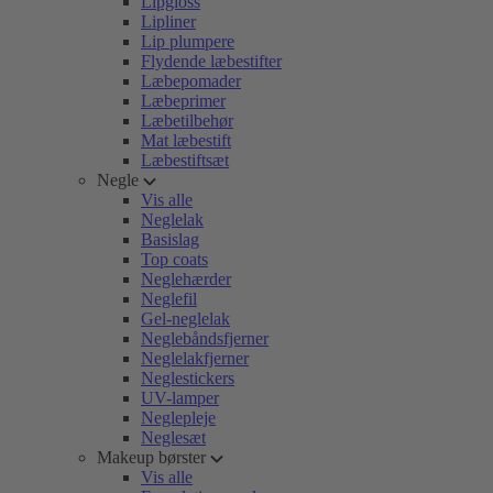
Lipgloss
Lipliner
Lip plumpere
Flydende læbestifter
Læbepomader
Læbeprimer
Læbetilbehør
Mat læbestift
Læbestiftsæt
Negle
Vis alle
Neglelak
Basislag
Top coats
Neglehærder
Neglefil
Gel-neglelak
Neglebåndsfjerner
Neglelakfjerner
Neglestickers
UV-lamper
Neglepleje
Neglesæt
Makeup børster
Vis alle