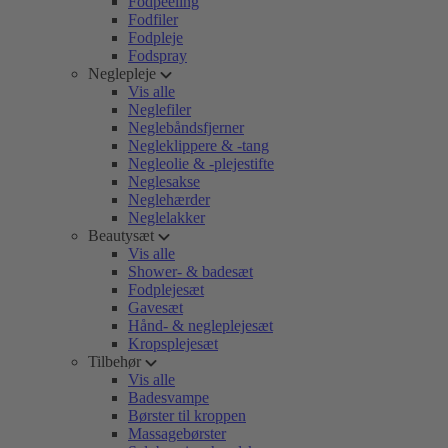
Fodpeeling
Fodfiler
Fodpleje
Fodspray
Neglepleje
Vis alle
Neglefiler
Neglebåndsfjerner
Negleklippere & -tang
Negleolie & -plejestifte
Neglesakse
Neglehærder
Neglelakker
Beautysæt
Vis alle
Shower- & badesæt
Fodplejesæt
Gavesæt
Hånd- & negleplejesæt
Kropsplejesæt
Tilbehør
Vis alle
Badesvampe
Børster til kroppen
Massagebørster