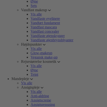
Øjne
Sets
Vandfast makeup
Vis alle
Vandfaste eyelinere
Vandtæt fundament
Vandfast mascara
Vandfast concealer
Vandfaste øjenskygger
Vandfaste øjenbrynsblyanter
Højdepunkter
Vis alle
Glow-makeup
Vegansk make-up
Rejsestørrelse kosmetik
Vis alle
Øjne
Teint
Mandepleje
Vis alle
Ansigtspleje
Vis alle
Anti-aldring
Ansigtscreme
Ansigtsrensning