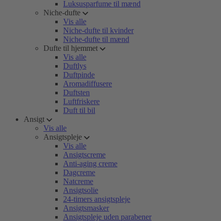
Luksusparfume til mænd
Niche-dufte
Vis alle
Niche-dufte til kvinder
Niche-dufte til mænd
Dufte til hjemmet
Vis alle
Duftlys
Duftpinde
Aromadiffusere
Duftsten
Luftfriskere
Duft til bil
Ansigt
Vis alle
Ansigtspleje
Vis alle
Ansigtscreme
Anti-aging creme
Dagcreme
Natcreme
Ansigtsolie
24-timers ansigtspleje
Ansigtsmasker
Ansigtspleje uden parabener