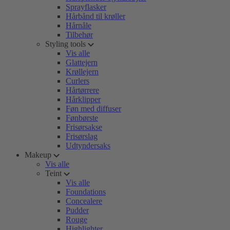
Sprayflasker
Hårbånd til krøller
Hårnåle
Tilbehør
Styling tools
Vis alle
Glattejern
Krøllejern
Curlers
Hårtørrere
Hårklipper
Føn med diffuser
Fønbørste
Frisørsakse
Frisørslag
Udtyndersaks
Makeup
Vis alle
Teint
Vis alle
Foundations
Concealere
Pudder
Rouge
Highlighter