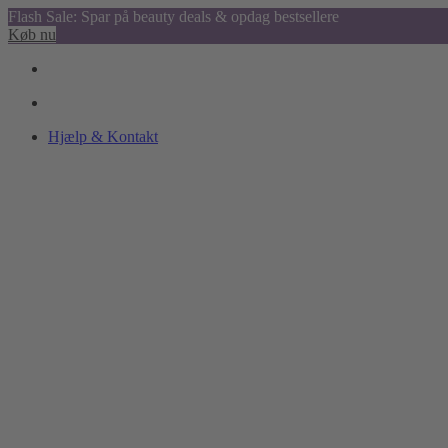
Flash Sale: Spar på beauty deals & opdag bestsellere
Køb nu
Hjælp & Kontakt