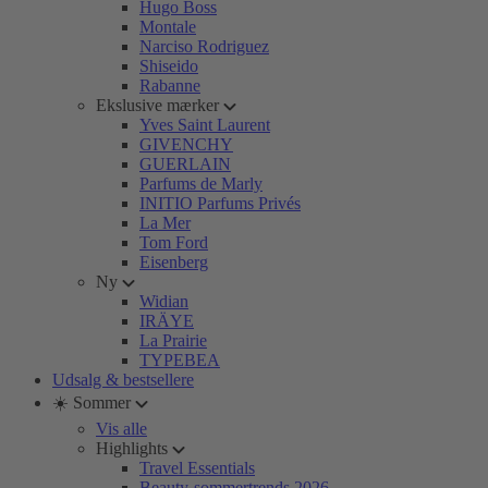
Hugo Boss
Montale
Narciso Rodriguez
Shiseido
Rabanne
Ekslusive mærker
Yves Saint Laurent
GIVENCHY
GUERLAIN
Parfums de Marly
INITIO Parfums Privés
La Mer
Tom Ford
Eisenberg
Ny
Widian
IRÄYE
La Prairie
TYPEBEA
Udsalg & bestsellere
☀️ Sommer
Vis alle
Highlights
Travel Essentials
Beauty-sommertrends 2026