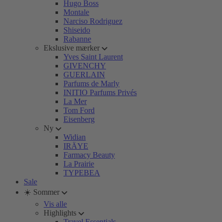
Hugo Boss
Montale
Narciso Rodriguez
Shiseido
Rabanne
Ekslusive mærker
Yves Saint Laurent
GIVENCHY
GUERLAIN
Parfums de Marly
INITIO Parfums Privés
La Mer
Tom Ford
Eisenberg
Ny
Widian
IRÄYE
Farmacy Beauty
La Prairie
TYPEBEA
Sale
☀️ Sommer
Vis alle
Highlights
Travel Essentials