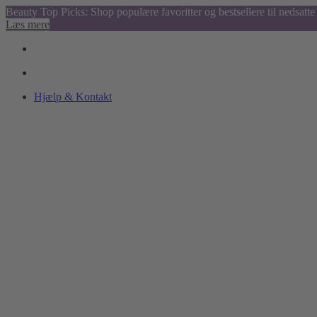
Beauty Top Picks: Shop populære favoritter og bestsellere til nedsatte 
Læs mere
Hjælp & Kontakt