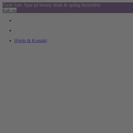
Flash Sale: Spar på beauty deals & opdag bestsellere
Køb nu
Hjælp & Kontakt