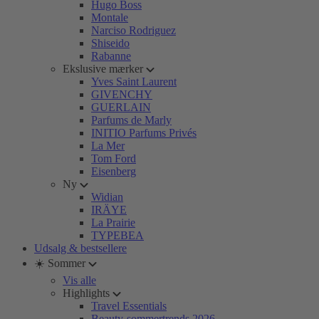
Hugo Boss
Montale
Narciso Rodriguez
Shiseido
Rabanne
Ekslusive mærker
Yves Saint Laurent
GIVENCHY
GUERLAIN
Parfums de Marly
INITIO Parfums Privés
La Mer
Tom Ford
Eisenberg
Ny
Widian
IRÄYE
La Prairie
TYPEBEA
Udsalg & bestsellere
☀️ Sommer
Vis alle
Highlights
Travel Essentials
Beauty-sommertrends 2026