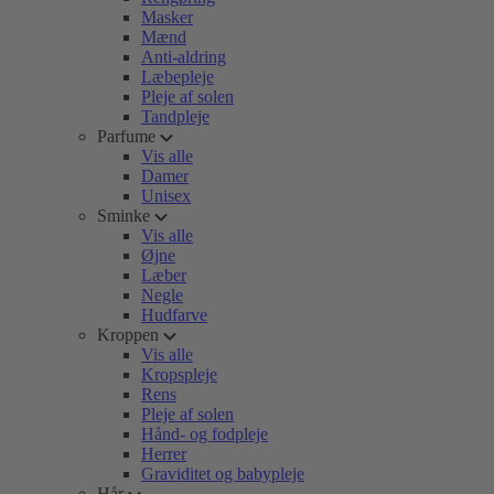
Masker
Mænd
Anti-aldring
Læbepleje
Pleje af solen
Tandpleje
Parfume
Vis alle
Damer
Unisex
Sminke
Vis alle
Øjne
Læber
Negle
Hudfarve
Kroppen
Vis alle
Kropspleje
Rens
Pleje af solen
Hånd- og fodpleje
Herrer
Graviditet og babypleje
Hår