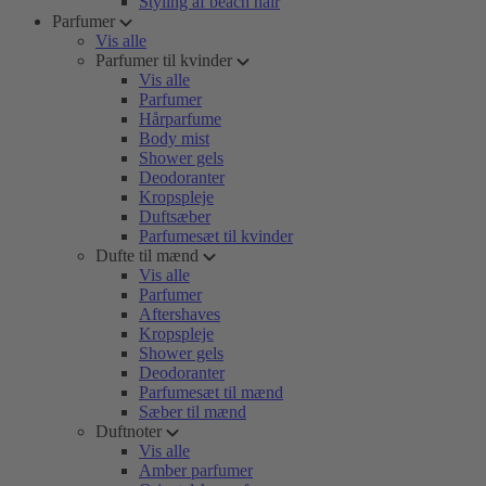
Styling af beach hair
Parfumer
Vis alle
Parfumer til kvinder
Vis alle
Parfumer
Hårparfume
Body mist
Shower gels
Deodoranter
Kropspleje
Duftsæber
Parfumesæt til kvinder
Dufte til mænd
Vis alle
Parfumer
Aftershaves
Kropspleje
Shower gels
Deodoranter
Parfumesæt til mænd
Sæber til mænd
Duftnoter
Vis alle
Amber parfumer