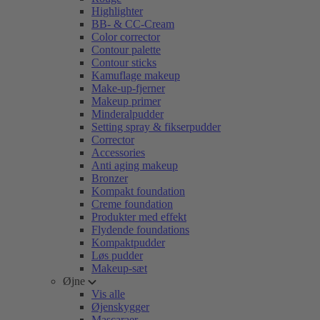
Highlighter
BB- & CC-Cream
Color corrector
Contour palette
Contour sticks
Kamuflage makeup
Make-up-fjerner
Makeup primer
Minderalpudder
Setting spray & fikserpudder
Corrector
Accessories
Anti aging makeup
Bronzer
Kompakt foundation
Creme foundation
Produkter med effekt
Flydende foundations
Kompaktpudder
Løs pudder
Makeup-sæt
Øjne
Vis alle
Øjenskygger
Mascaraer