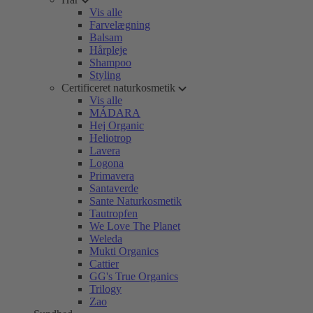
Vis alle
Farvelægning
Balsam
Hårpleje
Shampoo
Styling
Certificeret naturkosmetik
Vis alle
MÁDARA
Hej Organic
Heliotrop
Lavera
Logona
Primavera
Santaverde
Sante Naturkosmetik
Tautropfen
We Love The Planet
Weleda
Mukti Organics
Cattier
GG's True Organics
Trilogy
Zao