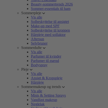
Beauty-sommertrends 2026
Sommer-essentials til ham
Sommerpleje
Vis alle
Solbeskyttelse til ansigtet
Make-up med SPF
Solbeskyttelse til kroppen
Hårpleje med solfaktor
Aftersun
Selvbruner
Sommerdufte
Vis alle
Parfumer til kvinder
Parfumer til mænd
Bodyspray
Pleje
Vis alle
Ansigt & Kropspleje
Hårpleje
Sommermakeup og trends
Vis alle
Mists & Setting Sprays
Vandfast makeup
Neglelak