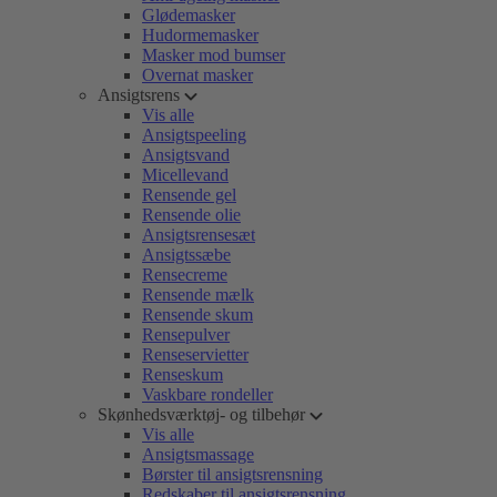
Glødemasker
Hudormemasker
Masker mod bumser
Overnat masker
Ansigtsrens
Vis alle
Ansigtspeeling
Ansigtsvand
Micellevand
Rensende gel
Rensende olie
Ansigtsrensesæt
Ansigtssæbe
Rensecreme
Rensende mælk
Rensende skum
Rensepulver
Renseservietter
Renseskum
Vaskbare rondeller
Skønhedsværktøj- og tilbehør
Vis alle
Ansigtsmassage
Børster til ansigtsrensning
Redskaber til ansigtsrensning