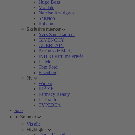
Hugo Boss
Montale
Narciso Rodriguez
Shiseido
Rabanne
Ekslusive mærker
Yves Saint Laurent
GIVENCHY
GUERLAIN
Parfums de Marly
INITIO Parfums Privés
La Mer
Tom Ford
Eisenberg
Ny
Widian
IRÄYE
Farmacy Beauty
La Prairie
TYPEBEA
Sale
☀️ Sommer
Vis alle
Highlights
Travel Essentials