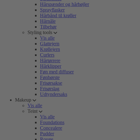
Hårspænder og hårbøjler
Sprayflasker
Hårbånd til krøller
Hårnåle
Tilbehør
Styling tools
Vis alle
Glattejern
Krøllejern
Curlers
Hårtørrere
Hårklipper
Føn med diffuser
Fønbørste
Frisørsakse
Frisørslag
Udtyndersaks
Makeup
Vis alle
Teint
Vis alle
Foundations
Concealere
Pudder
Rouge