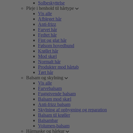
Solbeskyttelse
Pleje i henhold til hårtype
Vis alle
Afbleget hår
Anti-frizz
Farvet hår
Fedtet hår
Fint og glat hår
Følsom hovedbund
Krøllet hår
Mod skæl
Normalt hår
Produkter mod hårtab
Tørt hår
Balsam og skylning
Vis alle
Farvebalsam
Fugtgivende balsam
Balsam mod skæl
Anti-frizz balsam
Skylning af opbygning og reparation
Balsam til krøller
Balsambar
Volumen-balsam
Hårmaske og hårkur