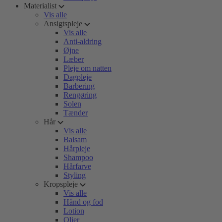
Materialist
Vis alle
Ansigtspleje
Vis alle
Anti-aldring
Øjne
Læber
Pleje om natten
Dagpleje
Barbering
Rengøring
Solen
Tænder
Hår
Vis alle
Balsam
Hårpleje
Shampoo
Hårfarve
Styling
Kropspleje
Vis alle
Hånd og fod
Lotion
Olier