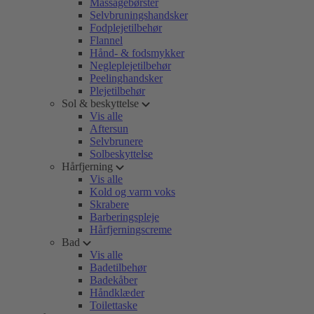
Massagebørster
Selvbruningshandsker
Fodplejetilbehør
Flannel
Hånd- & fodsmykker
Negleplejetilbehør
Peelinghandsker
Plejetilbehør
Sol & beskyttelse
Vis alle
Aftersun
Selvbrunere
Solbeskyttelse
Hårfjerning
Vis alle
Kold og varm voks
Skrabere
Barberingspleje
Hårfjerningscreme
Bad
Vis alle
Badetilbehør
Badekåber
Håndklæder
Toilettaske