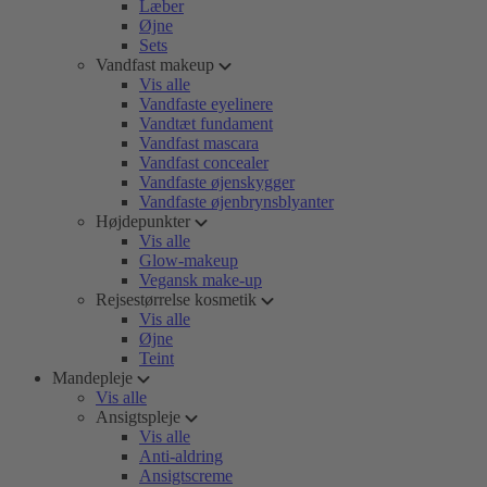
Læber
Øjne
Sets
Vandfast makeup
Vis alle
Vandfaste eyelinere
Vandtæt fundament
Vandfast mascara
Vandfast concealer
Vandfaste øjenskygger
Vandfaste øjenbrynsblyanter
Højdepunkter
Vis alle
Glow-makeup
Vegansk make-up
Rejsestørrelse kosmetik
Vis alle
Øjne
Teint
Mandepleje
Vis alle
Ansigtspleje
Vis alle
Anti-aldring
Ansigtscreme