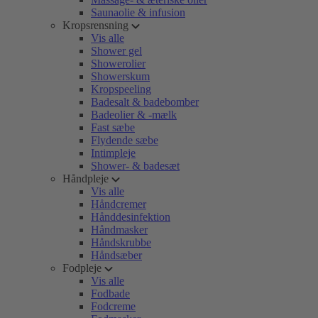
Saunaolie & infusion
Kropsrensning
Vis alle
Shower gel
Showerolier
Showerskum
Kropspeeling
Badesalt & badebomber
Badeolier & -mælk
Fast sæbe
Flydende sæbe
Intimpleje
Shower- & badesæt
Håndpleje
Vis alle
Håndcremer
Hånddesinfektion
Håndmasker
Håndskrubbe
Håndsæber
Fodpleje
Vis alle
Fodbade
Fodcreme