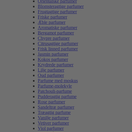
Orientalske parfumer
Blomsteragtige parfumer
Frugtagtige parfumer
Friske parfumer
Æble parfumer
Aromatiske parfumer
Bergamot parfumer
Chypre parfumer
Citrusagtige parfumer
Frisk linned parfumer
Jasmin parfumer
Kokos parfumer
Krydrede parfumer
Lilje parfumer
Oud parfumer
Parfume med moskus
Parfume-molekyle
Patchouli-parfume
Pudderagtig parfume
Rose parfumer
Sandeltræ parfumer
Træagtig parfume
Vanilje parfumer
Vetiver parfumer
Viol parfumer