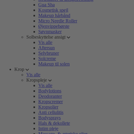
Gua Sha
Kosmetisk spejl
Makeup hårbånd
Micro Needle Roller
Øjenvippebørste
Søvnmasker
Solbeskyttelse ansigt
Vis alle
Aftersun
Selvbruner
Solcreme
Makeup til solen
Krop
Vis alle
Kropspleje
Vis alle
Bodylotions
Deodoranter
Kropscremer
Kropsolier
Anti cellulitis
Bodysprays
Hals & dekollete
Intim pleje
Massage- & æteriske olier