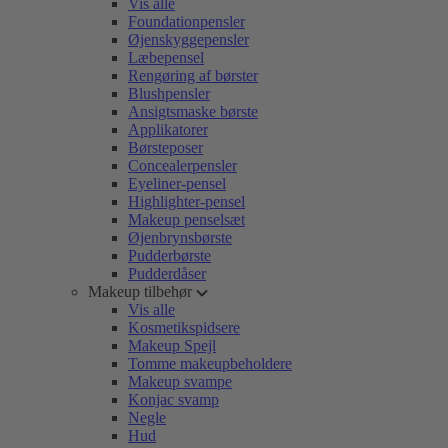
Vis alle
Foundationpensler
Øjenskyggepensler
Læbepensel
Rengøring af børster
Blushpensler
Ansigtsmaske børste
Applikatorer
Børsteposer
Concealerpensler
Eyeliner-pensel
Highlighter-pensel
Makeup penselsæt
Øjenbrynsbørste
Pudderbørste
Pudderdåser
Makeup tilbehør
Vis alle
Kosmetikspidsere
Makeup Spejl
Tomme makeupbeholdere
Makeup svampe
Konjac svamp
Negle
Hud