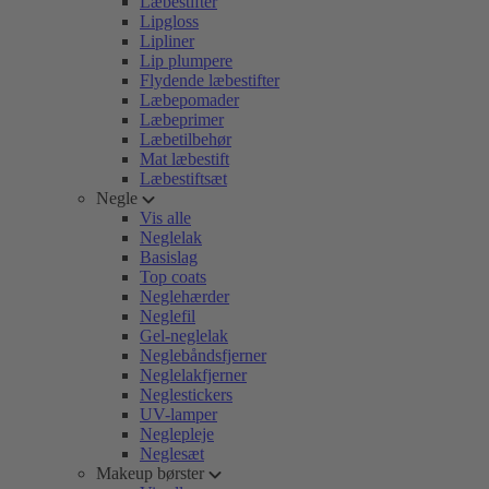
Læbestifter
Lipgloss
Lipliner
Lip plumpere
Flydende læbestifter
Læbepomader
Læbeprimer
Læbetilbehør
Mat læbestift
Læbestiftsæt
Negle
Vis alle
Neglelak
Basislag
Top coats
Neglehærder
Neglefil
Gel-neglelak
Neglebåndsfjerner
Neglelakfjerner
Neglestickers
UV-lamper
Neglepleje
Neglesæt
Makeup børster