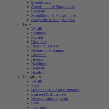
Skægbalsam
Skægkamme & Skægbørster
Skægolie
Skægklipper & Skægtrimmer
Skægsæbe & Skægshampoo
Hår
Vis alle
Shampoo
Pomade
Hårstyling
Hårtab & Hårvoks
Hårbørster & Kamme
Hårcreme
Hårgelé
Hårklipper
Hårpaste
Hårpleje
Kropspleje
Vis alle
Bodylotion
Deodoranter & Antiperspiranter
Brusegel & Brusepleje
Kropsrensning og scrub
Sæbe
Intim pleje