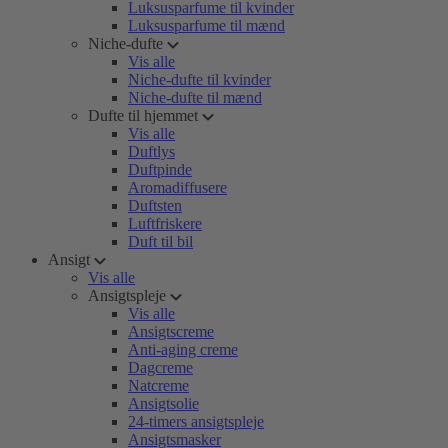
Luksusparfume til kvinder
Luksusparfume til mænd
Niche-dufte
Vis alle
Niche-dufte til kvinder
Niche-dufte til mænd
Dufte til hjemmet
Vis alle
Duftlys
Duftpinde
Aromadiffusere
Duftsten
Luftfriskere
Duft til bil
Ansigt
Vis alle
Ansigtspleje
Vis alle
Ansigtscreme
Anti-aging creme
Dagcreme
Natcreme
Ansigtsolie
24-timers ansigtspleje
Ansigtsmasker