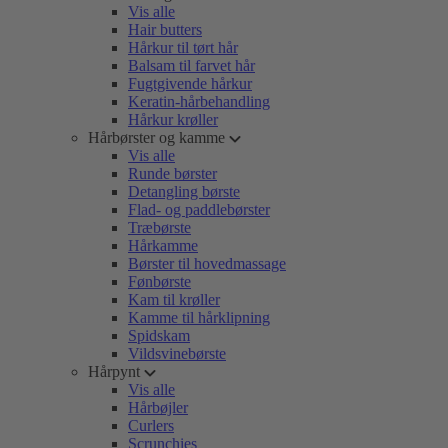
Vis alle
Hair butters
Hårkur til tørt hår
Balsam til farvet hår
Fugtgivende hårkur
Keratin-hårbehandling
Hårkur krøller
Hårbørster og kamme
Vis alle
Runde børster
Detangling børste
Flad- og paddlebørster
Træbørste
Hårkamme
Børster til hovedmassage
Fønbørste
Kam til krøller
Kamme til hårklipning
Spidskam
Vildsvinebørste
Hårpynt
Vis alle
Hårbøjler
Curlers
Scrunchies