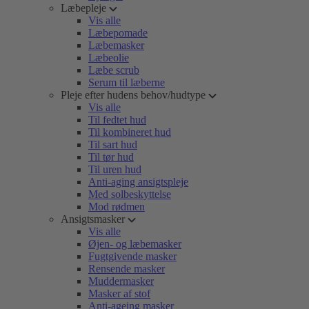
Læbepleje
Vis alle
Læbepomade
Læbemasker
Læbeolie
Læbe scrub
Serum til læberne
Pleje efter hudens behov/hudtype
Vis alle
Til fedtet hud
Til kombineret hud
Til sart hud
Til tør hud
Til uren hud
Anti-aging ansigtspleje
Med solbeskyttelse
Mod rødmen
Ansigtsmasker
Vis alle
Øjen- og læbemasker
Fugtgivende masker
Rensende masker
Muddermasker
Masker af stof
Anti-ageing masker