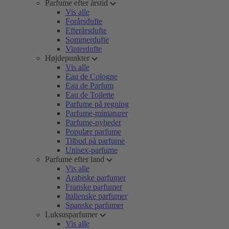
Parfume efter årstid
Vis alle
Forårsdufte
Efterårsdufte
Sommerdufte
Vinterdufte
Højdepunkter
Vis alle
Eau de Cologne
Eau de Parfum
Eau de Toilette
Parfume på regning
Parfume-miniaturer
Parfume-nyheder
Populær parfume
Tilbud på parfume
Unisex-parfume
Parfume efter land
Vis alle
Arabiske parfumer
Franske parfumer
Italienske parfumer
Spanske parfumer
Luksusparfumer
Vis alle