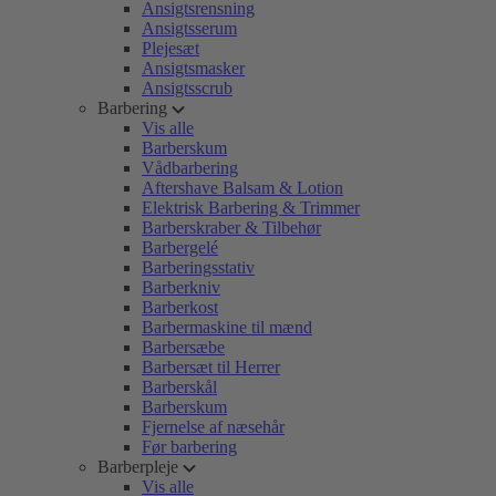
Ansigtsrensning
Ansigtsserum
Plejesæt
Ansigtsmasker
Ansigtsscrub
Barbering
Vis alle
Barberskum
Vådbarbering
Aftershave Balsam & Lotion
Elektrisk Barbering & Trimmer
Barberskraber & Tilbehør
Barbergelé
Barberingsstativ
Barberkniv
Barberkost
Barbermaskine til mænd
Barbersæbe
Barbersæt til Herrer
Barberskål
Barberskum
Fjernelse af næsehår
Før barbering
Barberpleje
Vis alle