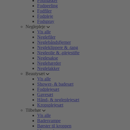
Fodmasker
Fodpeeling
Fodfiler
Fodpleje
Fodspray
Neglepleje
Vis alle
Neglefiler
Neglebåndsfjerner
Negleklippere & -tang
Negleolie & -plejestifte
Neglesakse
Neglehærder
Neglelakker
Beautysæt
Vis alle
Shower- & badesæt
Fodplejesæt
Gavesæt
Hånd- & negleplejesæt
Kropsplejesæt
Tilbehør
Vis alle
Badesvampe
Børster til kroppen