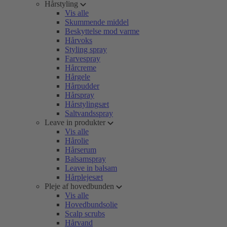
Hårstyling
Vis alle
Skummende middel
Beskyttelse mod varme
Hårvoks
Styling spray
Farvespray
Hårcreme
Hårgele
Hårpudder
Hårspray
Hårstylingsæt
Saltvandsspray
Leave in produkter
Vis alle
Hårolie
Hårserum
Balsamspray
Leave in balsam
Hårplejesæt
Pleje af hovedbunden
Vis alle
Hovedbundsolie
Scalp scrubs
Hårvand