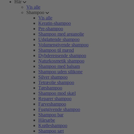
Hår
Vis alle
Shampoo
Vis alle
Keratin-shampoo
Pre-shampoo
Shampoo med arganolie
Udglattende shampoo
Volumengivende shampoo
Shampoo til mænd
Dybderensende shampoo
Naturkosmetik shampoo
Shampoo med balsam
Shampoo uden silikone
Silver shampoo
Tetræolie shampoo
Tørshampoo
Shampoo mod skæl
Reparer shampoo
Farveshampoo
Fugtgivende shampoo
Shampoo bar
Hårsæbe
Krølleshampoo
Shampoo sæt