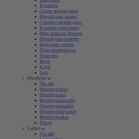
Eyelinere
Creme øjenskygger
Øjenskygge primer
Glimmer øjenskygger
Kunstige øjenvipper
Øjen makeup fjernere
Øjenskygge-paletter
Øjenvippe primer
Øjenvippebukkere
Vippelim
Bryn
Kajal
Sets
Øjenbryn
Vis alle
Øjenbrynfarve
Øjenbrynsgel
Øjenbrynpomader
Øjenbrynspudder
Øjenbrynsblyanter
Øjenbrynsakse
Pincet
Læber
Vis alle