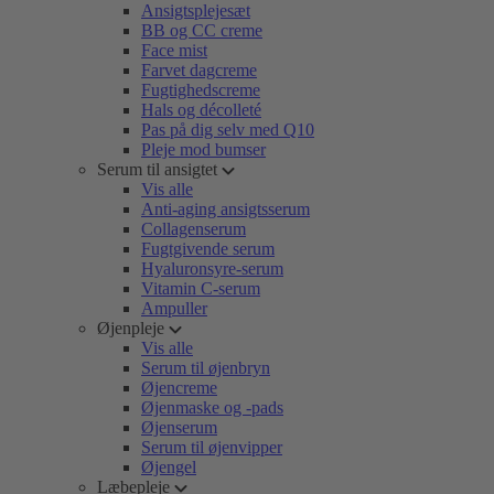
Ansigtsplejesæt
BB og CC creme
Face mist
Farvet dagcreme
Fugtighedscreme
Hals og décolleté
Pas på dig selv med Q10
Pleje mod bumser
Serum til ansigtet
Vis alle
Anti-aging ansigtsserum
Collagenserum
Fugtgivende serum
Hyaluronsyre-serum
Vitamin C-serum
Ampuller
Øjenpleje
Vis alle
Serum til øjenbryn
Øjencreme
Øjenmaske og -pads
Øjenserum
Serum til øjenvipper
Øjengel
Læbepleje