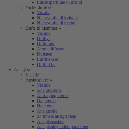
Luksusparfume til mænd
Niche-dufte
Vis alle
Niche-dufte til kvinder
Niche-dufte til mænd
Dufte til hjemmet
Vis alle
Duftlys
Duftpinde
Aromadiffusere
Duftsten
Luftfriskere
Duft til bil
Ansigt
Vis alle
Ansigtspleje
Vis alle
Ansigtscreme
Anti-aging creme
Dagcreme
Natcreme
Ansigtsolie
24-timers ansigtspleje
Ansigtsmasker
Ansigtspleje uden parabener