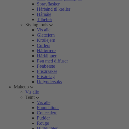
Sprayflasker
Hårbånd til krøller
Hårnåle
Tilbehør
Styling tools
Vis alle
Glattejern
Krøllejern
Curlers
Hårtørrere
Hårklipper
Føn med diffuser
Fønbørste
Frisørsakse
Frisørslag
Udtyndersaks
Makeup
Vis alle
Teint
Vis alle
Foundations
Concealere
Pudder
Rouge
Highlighter