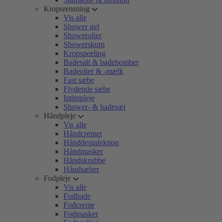
Kropsrensning
Vis alle
Shower gel
Showerolier
Showerskum
Kropspeeling
Badesalt & badebomber
Badeolier & -mælk
Fast sæbe
Flydende sæbe
Intimpleje
Shower- & badesæt
Håndpleje
Vis alle
Håndcremer
Hånddesinfektion
Håndmasker
Håndskrubbe
Håndsæber
Fodpleje
Vis alle
Fodbade
Fodcreme
Fodmasker