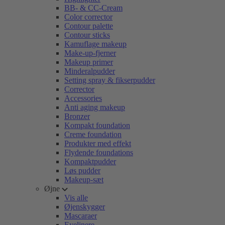
BB- & CC-Cream
Color corrector
Contour palette
Contour sticks
Kamuflage makeup
Make-up-fjerner
Makeup primer
Minderalpudder
Setting spray & fikserpudder
Corrector
Accessories
Anti aging makeup
Bronzer
Kompakt foundation
Creme foundation
Produkter med effekt
Flydende foundations
Kompaktpudder
Løs pudder
Makeup-sæt
Øjne
Vis alle
Øjenskygger
Mascaraer
Eyelinere