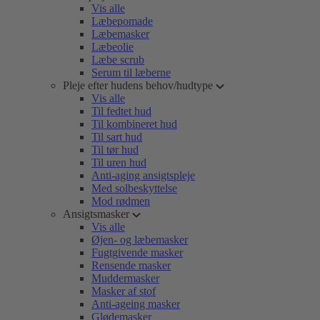
Vis alle
Læbepomade
Læbemasker
Læbeolie
Læbe scrub
Serum til læberne
Pleje efter hudens behov/hudtype
Vis alle
Til fedtet hud
Til kombineret hud
Til sart hud
Til tør hud
Til uren hud
Anti-aging ansigtspleje
Med solbeskyttelse
Mod rødmen
Ansigtsmasker
Vis alle
Øjen- og læbemasker
Fugtgivende masker
Rensende masker
Muddermasker
Masker af stof
Anti-ageing masker
Glødemasker