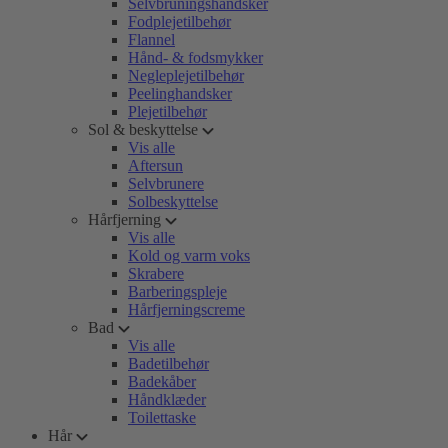
Selvbruningshandsker
Fodplejetilbehør
Flannel
Hånd- & fodsmykker
Negleplejetilbehør
Peelinghandsker
Plejetilbehør
Sol & beskyttelse
Vis alle
Aftersun
Selvbrunere
Solbeskyttelse
Hårfjerning
Vis alle
Kold og varm voks
Skrabere
Barberingspleje
Hårfjerningscreme
Bad
Vis alle
Badetilbehør
Badekåber
Håndklæder
Toilettaske
Hår