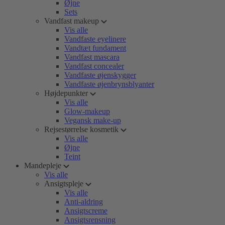
Øjne
Sets
Vandfast makeup
Vis alle
Vandfaste eyelinere
Vandtæt fundament
Vandfast mascara
Vandfast concealer
Vandfaste øjenskygger
Vandfaste øjenbrynsblyanter
Højdepunkter
Vis alle
Glow-makeup
Vegansk make-up
Rejsestørrelse kosmetik
Vis alle
Øjne
Teint
Mandepleje
Vis alle
Ansigtspleje
Vis alle
Anti-aldring
Ansigtscreme
Ansigtsrensning