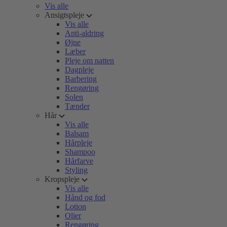
Vis alle
Ansigtspleje
Vis alle
Anti-aldring
Øjne
Læber
Pleje om natten
Dagpleje
Barbering
Rengøring
Solen
Tænder
Hår
Vis alle
Balsam
Hårpleje
Shampoo
Hårfarve
Styling
Kropspleje
Vis alle
Hånd og fod
Lotion
Olier
Rengøring