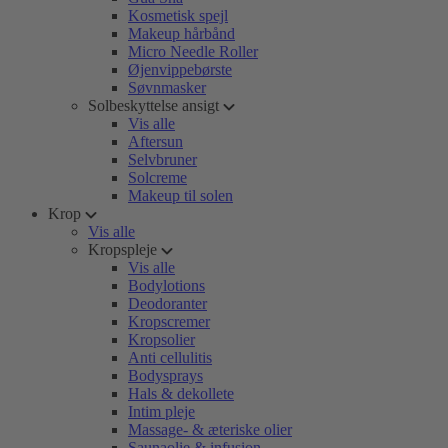
Kosmetisk spejl
Makeup hårbånd
Micro Needle Roller
Øjenvippebørste
Søvnmasker
Solbeskyttelse ansigt
Vis alle
Aftersun
Selvbruner
Solcreme
Makeup til solen
Krop
Vis alle
Kropspleje
Vis alle
Bodylotions
Deodoranter
Kropscremer
Kropsolier
Anti cellulitis
Bodysprays
Hals & dekollete
Intim pleje
Massage- & æteriske olier
Saunaolie & infusion