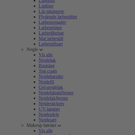
Lipgloss
Lipliner
Lip plumpere
Flydende læbestifter
Læbepomader
Læbeprimer
Læbetilbehør
Mat læbestift
Læbestiftsæt
Negle
Vis alle
Neglelak
Basislag
Top coats
Neglehærder
Neglefil
Gel-neglelak
Neglebåndsfjerner
Neglelakfjerner
Neglestickers
UV-lamper
Neglepleje
Neglesæt
Makeup børster
Vis alle