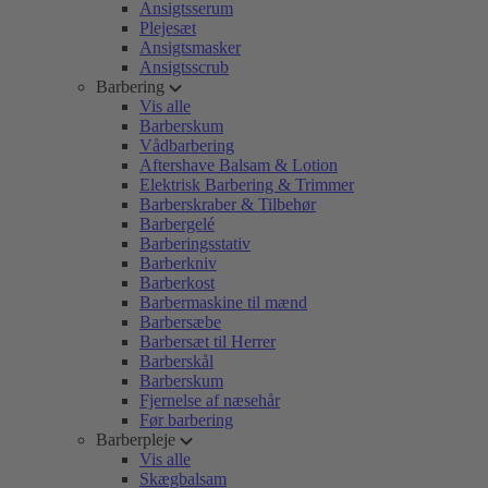
Ansigtsserum
Plejesæt
Ansigtsmasker
Ansigtsscrub
Barbering
Vis alle
Barberskum
Vådbarbering
Aftershave Balsam & Lotion
Elektrisk Barbering & Trimmer
Barberskraber & Tilbehør
Barbergelé
Barberingsstativ
Barberkniv
Barberkost
Barbermaskine til mænd
Barbersæbe
Barbersæt til Herrer
Barberskål
Barberskum
Fjernelse af næsehår
Før barbering
Barberpleje
Vis alle
Skægbalsam