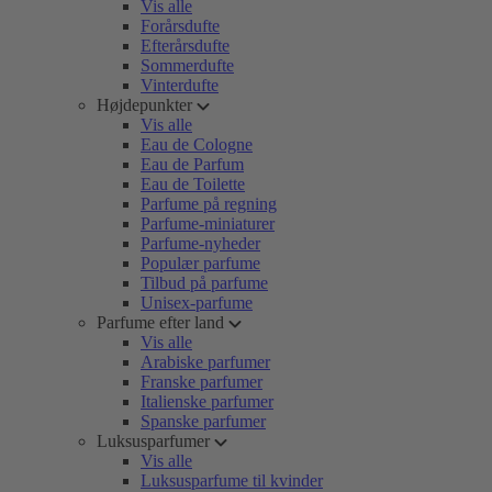
Vis alle
Forårsdufte
Efterårsdufte
Sommerdufte
Vinterdufte
Højdepunkter
Vis alle
Eau de Cologne
Eau de Parfum
Eau de Toilette
Parfume på regning
Parfume-miniaturer
Parfume-nyheder
Populær parfume
Tilbud på parfume
Unisex-parfume
Parfume efter land
Vis alle
Arabiske parfumer
Franske parfumer
Italienske parfumer
Spanske parfumer
Luksusparfumer
Vis alle
Luksusparfume til kvinder