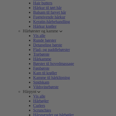
Hair butters
Hårkur til tørt hår
Balsam til farvet hår
Fugtgivende hårkur
Keratin-hårbehandling
Hårkur krøller
Hårbørster og kamme
Vis alle
Runde børster
Detangling børste
Flad- og paddlebørster
Træbørste
Hårkamme
Børster til hovedmassage
Fønbørste
Kam til krøller
Kamme til hårklipning
Spidskam
Vildsvinebørste
Hårpynt
Vis alle
Hårbøjler
Curlers
Scrunchies
Hårspænder og hårbøjler