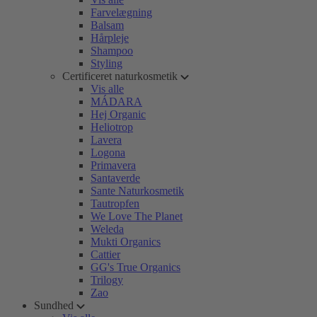
Farvelægning
Balsam
Hårpleje
Shampoo
Styling
Certificeret naturkosmetik
Vis alle
MÁDARA
Hej Organic
Heliotrop
Lavera
Logona
Primavera
Santaverde
Sante Naturkosmetik
Tautropfen
We Love The Planet
Weleda
Mukti Organics
Cattier
GG's True Organics
Trilogy
Zao
Sundhed