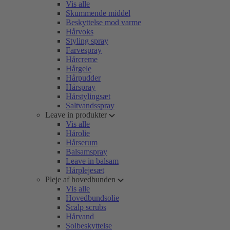
Vis alle
Skummende middel
Beskyttelse mod varme
Hårvoks
Styling spray
Farvespray
Hårcreme
Hårgele
Hårpudder
Hårspray
Hårstylingsæt
Saltvandsspray
Leave in produkter
Vis alle
Hårolie
Hårserum
Balsamspray
Leave in balsam
Hårplejesæt
Pleje af hovedbunden
Vis alle
Hovedbundsolie
Scalp scrubs
Hårvand
Solbeskyttelse