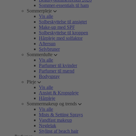
Sommer-essentials til ham
Sommerpleje
Vis alle
Solbeskyttelse til ansigtet
Make-up med SPF
Solbeskyttelse til kroppen
Hårpleje med solfaktor
Aftersun
Selvbruner
Sommerdufte
Vis alle
Parfumer til kvinder
Parfumer til mænd
Bodyspray
Pleje
Vis alle
Ansigt & Kropspleje
Hårpleje
Sommermakeup og trends
Vis alle
Mists & Setting Sprays
Vandfast makeup
Neglelak
Styling af beach hair