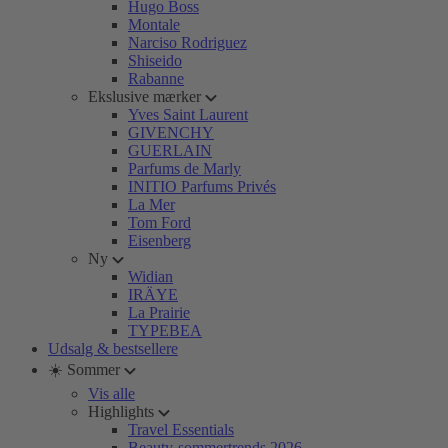
Hugo Boss
Montale
Narciso Rodriguez
Shiseido
Rabanne
Ekslusive mærker
Yves Saint Laurent
GIVENCHY
GUERLAIN
Parfums de Marly
INITIO Parfums Privés
La Mer
Tom Ford
Eisenberg
Ny
Widian
IRÄYE
La Prairie
TYPEBEA
Udsalg & bestsellere
☀️ Sommer
Vis alle
Highlights
Travel Essentials
Beauty-sommertrends 2026