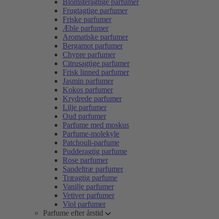
Blomsteragtige parfumer
Frugtagtige parfumer
Friske parfumer
Æble parfumer
Aromatiske parfumer
Bergamot parfumer
Chypre parfumer
Citrusagtige parfumer
Frisk linned parfumer
Jasmin parfumer
Kokos parfumer
Krydrede parfumer
Lilje parfumer
Oud parfumer
Parfume med moskus
Parfume-molekyle
Patchouli-parfume
Pudderagtig parfume
Rose parfumer
Sandeltræ parfumer
Træagtig parfume
Vanilje parfumer
Vetiver parfumer
Viol parfumer
Parfume efter årstid