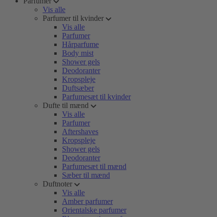
Parfumer
Vis alle
Parfumer til kvinder
Vis alle
Parfumer
Hårparfume
Body mist
Shower gels
Deodoranter
Kropspleje
Duftsæber
Parfumesæt til kvinder
Dufte til mænd
Vis alle
Parfumer
Aftershaves
Kropspleje
Shower gels
Deodoranter
Parfumesæt til mænd
Sæber til mænd
Duftnoter
Vis alle
Amber parfumer
Orientalske parfumer