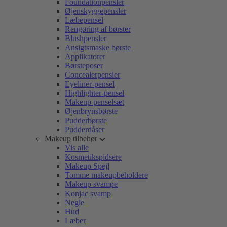
Foundationpensler
Øjenskyggepensler
Læbepensel
Rengøring af børster
Blushpensler
Ansigtsmaske børste
Applikatorer
Børsteposer
Concealerpensler
Eyeliner-pensel
Highlighter-pensel
Makeup penselsæt
Øjenbrynsbørste
Pudderbørste
Pudderdåser
Makeup tilbehør
Vis alle
Kosmetikspidsere
Makeup Spejl
Tomme makeupbeholdere
Makeup svampe
Konjac svamp
Negle
Hud
Læber