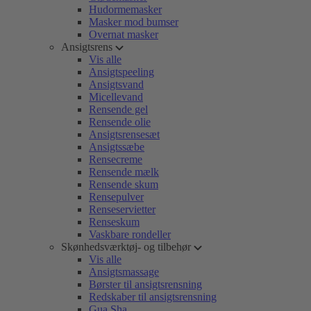
Hudormemasker
Masker mod bumser
Overnat masker
Ansigtsrens
Vis alle
Ansigtspeeling
Ansigtsvand
Micellevand
Rensende gel
Rensende olie
Ansigtsrensesæt
Ansigtssæbe
Rensecreme
Rensende mælk
Rensende skum
Rensepulver
Renseservietter
Renseskum
Vaskbare rondeller
Skønhedsværktøj- og tilbehør
Vis alle
Ansigtsmassage
Børster til ansigtsrensning
Redskaber til ansigtsrensning
Gua Sha