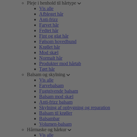
Pleje i henhold til hårtype
Vis alle
Afbleget hår
Anti-frizz
Farvet hår
Fedtet hår
Fint og glat hår
Følsom hovedbund
Krøllet hår
Mod skæl
Normalt hår
Produkter mod hårtab
Tørt hår
Balsam og skylning
Vis alle
Farvebalsam
Fugtgivende balsam
Balsam mod skæl
Anti-frizz balsam
Skylning af opbygning og reparation
Balsam til krøller
Balsambar
Volumen-balsam
Hårmaske og hårkur
Vis alle