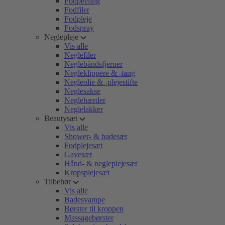
Fodpeeling
Fodfiler
Fodpleje
Fodspray
Neglepleje
Vis alle
Neglefiler
Neglebåndsfjerner
Negleklippere & -tang
Negleolie & -plejestifte
Neglesakse
Neglehærder
Neglelakker
Beautysæt
Vis alle
Shower- & badesæt
Fodplejesæt
Gavesæt
Hånd- & negleplejesæt
Kropsplejesæt
Tilbehør
Vis alle
Badesvampe
Børster til kroppen
Massagebørster