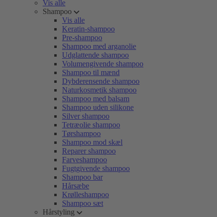
Vis alle
Shampoo
Vis alle
Keratin-shampoo
Pre-shampoo
Shampoo med arganolie
Udglattende shampoo
Volumengivende shampoo
Shampoo til mænd
Dybderensende shampoo
Naturkosmetik shampoo
Shampoo med balsam
Shampoo uden silikone
Silver shampoo
Tetræolie shampoo
Tørshampoo
Shampoo mod skæl
Reparer shampoo
Farveshampoo
Fugtgivende shampoo
Shampoo bar
Hårsæbe
Krølleshampoo
Shampoo sæt
Hårstyling