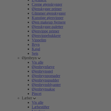
Creme øjenskygger
Øjenskygge primer
Glimmer øjenskygger
Kunstige øjenvipper
Øjen makeup fjernere
Øjenskygge-paletter
Øjenvippe primer
Øjenvippebukkere
Vippelim
Bryn
Kajal
Sets
Øjenbryn
Vis alle
Øjenbrynfarve
Øjenbrynsgel
Øjenbrynpomader
Øjenbrynspudder
Øjenbrynsblyanter
Øjenbrynsakse
Pincet
Læber
Vis alle
Læbestifter