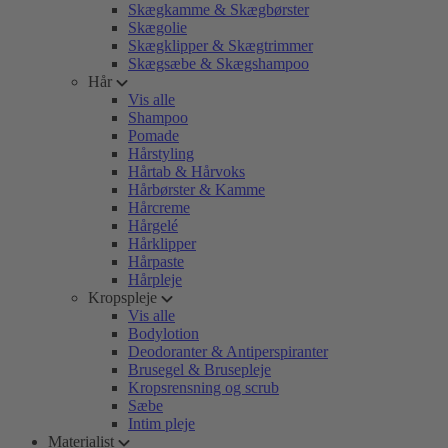
Skægkamme & Skægbørster
Skægolie
Skægklipper & Skægtrimmer
Skægsæbe & Skægshampoo
Hår
Vis alle
Shampoo
Pomade
Hårstyling
Hårtab & Hårvoks
Hårbørster & Kamme
Hårcreme
Hårgelé
Hårklipper
Hårpaste
Hårpleje
Kropspleje
Vis alle
Bodylotion
Deodoranter & Antiperspiranter
Brusegel & Brusepleje
Kropsrensning og scrub
Sæbe
Intim pleje
Materialist