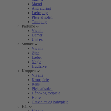
Mænd
Anti-aldring
Læbepleje
Pleje af solen
Tandpleje
Parfume
Vis alle
Damer
Unisex
Sminke
Vis alle
Øjne
Læber
Negle
Hudfarve
Kroppen
Vis alle
Kropspleje
Rens
Pleje af solen
Hånd- og fodpleje
Herrer
Graviditet og babypleje
Hår
Vis alle