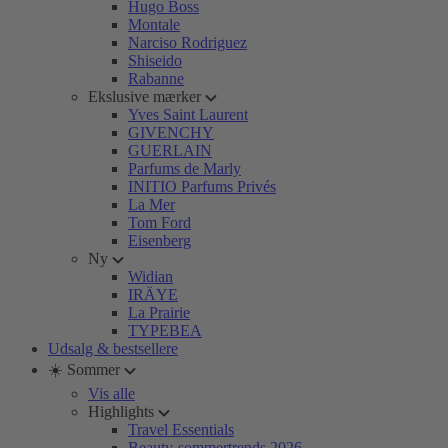
Hugo Boss
Montale
Narciso Rodriguez
Shiseido
Rabanne
Ekslusive mærker
Yves Saint Laurent
GIVENCHY
GUERLAIN
Parfums de Marly
INITIO Parfums Privés
La Mer
Tom Ford
Eisenberg
Ny
Widian
IRÄYE
La Prairie
TYPEBEA
Udsalg & bestsellere
☀️ Sommer
Vis alle
Highlights
Travel Essentials
Beauty-sommertrends 2026