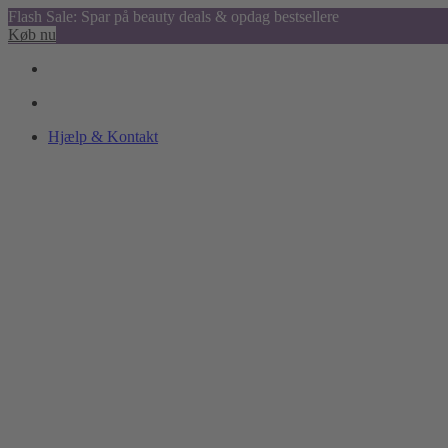
Flash Sale: Spar på beauty deals & opdag bestsellere
Køb nu
Hjælp & Kontakt