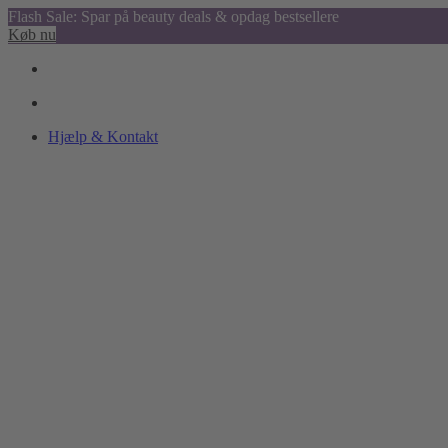
Flash Sale: Spar på beauty deals & opdag bestsellere
Køb nu
Hjælp & Kontakt