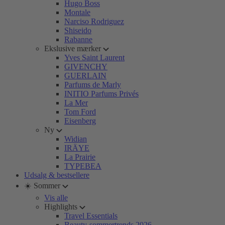
Hugo Boss
Montale
Narciso Rodriguez
Shiseido
Rabanne
Ekslusive mærker
Yves Saint Laurent
GIVENCHY
GUERLAIN
Parfums de Marly
INITIO Parfums Privés
La Mer
Tom Ford
Eisenberg
Ny
Widian
IRÄYE
La Prairie
TYPEBEA
Udsalg & bestsellere
☀️ Sommer
Vis alle
Highlights
Travel Essentials
Beauty-sommertrends 2026