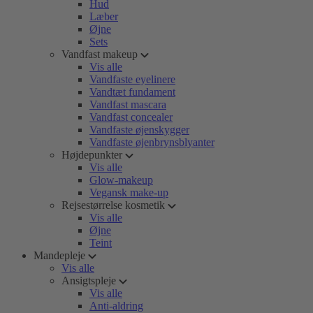
Hud
Læber
Øjne
Sets
Vandfast makeup
Vis alle
Vandfaste eyelinere
Vandtæt fundament
Vandfast mascara
Vandfast concealer
Vandfaste øjenskygger
Vandfaste øjenbrynsblyanter
Højdepunkter
Vis alle
Glow-makeup
Vegansk make-up
Rejsestørrelse kosmetik
Vis alle
Øjne
Teint
Mandepleje
Vis alle
Ansigtspleje
Vis alle
Anti-aldring