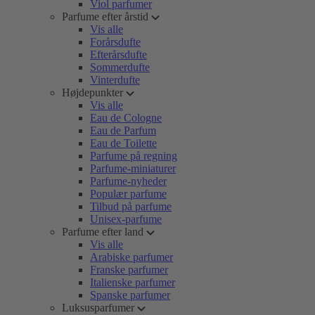
Viol parfumer
Parfume efter årstid
Vis alle
Forårsdufte
Efterårsdufte
Sommerdufte
Vinterdufte
Højdepunkter
Vis alle
Eau de Cologne
Eau de Parfum
Eau de Toilette
Parfume på regning
Parfume-miniaturer
Parfume-nyheder
Populær parfume
Tilbud på parfume
Unisex-parfume
Parfume efter land
Vis alle
Arabiske parfumer
Franske parfumer
Italienske parfumer
Spanske parfumer
Luksusparfumer