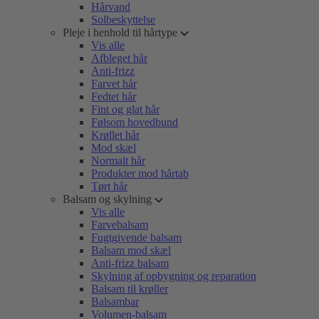
Hårvand
Solbeskyttelse
Pleje i henhold til hårtype
Vis alle
Afbleget hår
Anti-frizz
Farvet hår
Fedtet hår
Fint og glat hår
Følsom hovedbund
Krøllet hår
Mod skæl
Normalt hår
Produkter mod hårtab
Tørt hår
Balsam og skylning
Vis alle
Farvebalsam
Fugtgivende balsam
Balsam mod skæl
Anti-frizz balsam
Skylning af opbygning og reparation
Balsam til krøller
Balsambar
Volumen-balsam