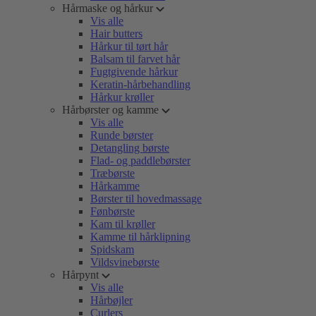
Hårmaske og hårkur
Vis alle
Hair butters
Hårkur til tørt hår
Balsam til farvet hår
Fugtgivende hårkur
Keratin-hårbehandling
Hårkur krøller
Hårbørster og kamme
Vis alle
Runde børster
Detangling børste
Flad- og paddlebørster
Træbørste
Hårkamme
Børster til hovedmassage
Fønbørste
Kam til krøller
Kamme til hårklipning
Spidskam
Vildsvinebørste
Hårpynt
Vis alle
Hårbøjler
Curlers