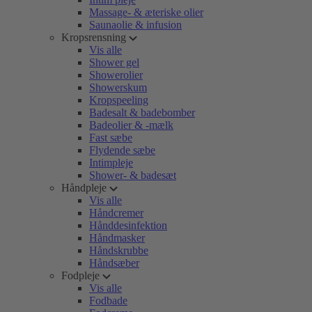
Massage- & æteriske olier
Saunaolie & infusion
Kropsrensning
Vis alle
Shower gel
Showerolier
Showerskum
Kropspeeling
Badesalt & badebomber
Badeolier & -mælk
Fast sæbe
Flydende sæbe
Intimpleje
Shower- & badesæt
Håndpleje
Vis alle
Håndcremer
Hånddesinfektion
Håndmasker
Håndskrubbe
Håndsæber
Fodpleje
Vis alle
Fodbade