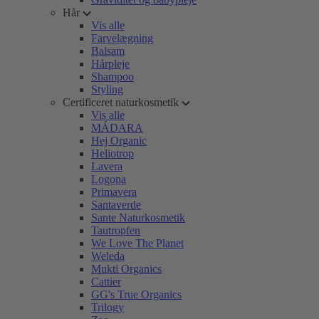
Hår
Vis alle
Farvelægning
Balsam
Hårpleje
Shampoo
Styling
Certificeret naturkosmetik
Vis alle
MÁDARA
Hej Organic
Heliotrop
Lavera
Logona
Primavera
Santaverde
Sante Naturkosmetik
Tautropfen
We Love The Planet
Weleda
Mukti Organics
Cattier
GG's True Organics
Trilogy