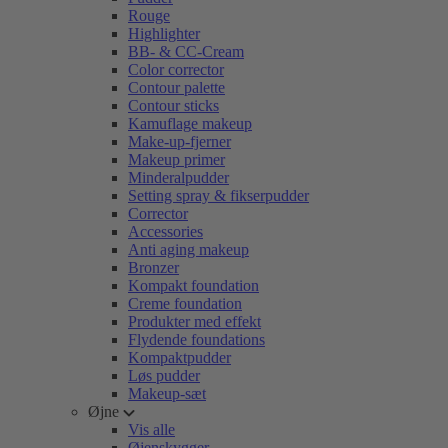
Rouge
Highlighter
BB- & CC-Cream
Color corrector
Contour palette
Contour sticks
Kamuflage makeup
Make-up-fjerner
Makeup primer
Minderalpudder
Setting spray & fikserpudder
Corrector
Accessories
Anti aging makeup
Bronzer
Kompakt foundation
Creme foundation
Produkter med effekt
Flydende foundations
Kompaktpudder
Løs pudder
Makeup-sæt
Øjne
Vis alle
Øjenskygger