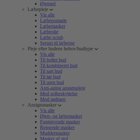
Øjengel
Læbepleje
Vis alle
Læbepomade
Læbemasker
Læbeolie
Læbe scrub
Serum til læberne
Pleje efter hudens behov/hudtype
Vis alle
Til fedtet hud
Til kombineret hud
Til sart hud
Til tør hud
Til uren hud
Anti-aging ansigtspleje
Med solbeskyttelse
Mod rødmen
Ansigtsmasker
Vis alle
Øjen- og læbemasker
Fugtgivende masker
Rensende masker
Muddermasker
Masker af stof