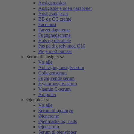
Ansigtsmasker
Ansigtspleje uden parabener
Ansigtsplejesæt
BB og CC creme
Face mist
Farvet dagcreme
Fugtighedscreme
Hals og décolleté
Pas på dig selv med Q10
Pleje mod bumser
Serum til ansigtet
Vis alle
Anti-aging ansigtsserum
Collagenserum
Fugtgivende serum
Hyaluronsyre-serum
Vitamin C-serum
Ampuller
Øjenpleje
Vis alle
Serum til øjenbryn
Øjencreme
Øjenmaske og -pads
Øjenserum
Serum til øjenvipper