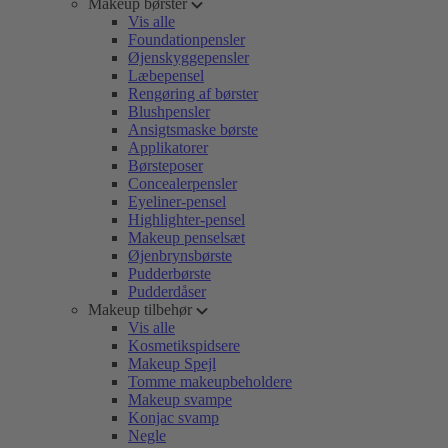
Makeup børster
Vis alle
Foundationpensler
Øjenskyggepensler
Læbepensel
Rengøring af børster
Blushpensler
Ansigtsmaske børste
Applikatorer
Børsteposer
Concealerpensler
Eyeliner-pensel
Highlighter-pensel
Makeup penselsæt
Øjenbrynsbørste
Pudderbørste
Pudderdåser
Makeup tilbehør
Vis alle
Kosmetikspidsere
Makeup Spejl
Tomme makeupbeholdere
Makeup svampe
Konjac svamp
Negle