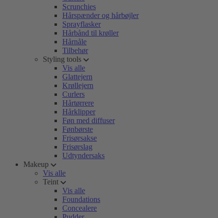
Scrunchies
Hårspænder og hårbøjler
Sprayflasker
Hårbånd til krøller
Hårnåle
Tilbehør
Styling tools
Vis alle
Glattejern
Krøllejern
Curlers
Hårtørrere
Hårklipper
Føn med diffuser
Fønbørste
Frisørsakse
Frisørslag
Udtyndersaks
Makeup
Vis alle
Teint
Vis alle
Foundations
Concealere
Pudder