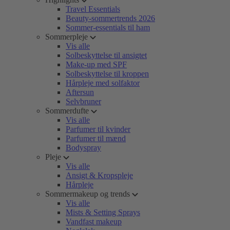
Travel Essentials
Beauty-sommertrends 2026
Sommer-essentials til ham
Sommerpleje
Vis alle
Solbeskyttelse til ansigtet
Make-up med SPF
Solbeskyttelse til kroppen
Hårpleje med solfaktor
Aftersun
Selvbruner
Sommerdufte
Vis alle
Parfumer til kvinder
Parfumer til mænd
Bodyspray
Pleje
Vis alle
Ansigt & Kropspleje
Hårpleje
Sommermakeup og trends
Vis alle
Mists & Setting Sprays
Vandfast makeup