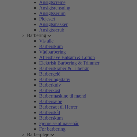
Ansigtscreme
Ansigtsrensning
Ansigtsserum
Plejesæt
Ansigtsmasker
Ansigtsscrub
Barbering
Vis alle
Barberskum
Vådbarbering
Aftershave Balsam & Lotion
Elektrisk Barbering & Trimmer
Barberskraber & Tilbehør
Barbergelé
Barberingsstativ
Barberkniv
Barberkost
Barbermaskine til mænd
Barbersæbe
Barbersæt til Herrer
Barberskål
Barberskum
Fjernelse af næsehår
Før barbering
Barberpleje