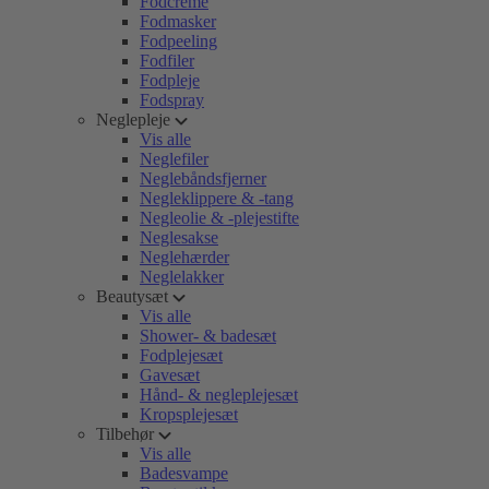
Fodcreme
Fodmasker
Fodpeeling
Fodfiler
Fodpleje
Fodspray
Neglepleje
Vis alle
Neglefiler
Neglebåndsfjerner
Negleklippere & -tang
Negleolie & -plejestifte
Neglesakse
Neglehærder
Neglelakker
Beautysæt
Vis alle
Shower- & badesæt
Fodplejesæt
Gavesæt
Hånd- & negleplejesæt
Kropsplejesæt
Tilbehør
Vis alle
Badesvampe