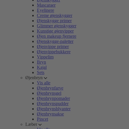
Mascaraer
Eyelinere
Creme øjenskygger
Øjenskygge primer
Glimmer øjenskygger
Kunstige øjenvipper
Øjen makeup fjernere
Øjenskygge-paletter
Øjenvippe primer
Øjenvippebukkere
Vippelim
Bryn
Kajal
Sets
Øjenbryn
Vis alle
Øjenbrynfarve
Øjenbrynsgel
Øjenbrynpomader
Øjenbrynspudder
Øjenbrynsblyanter
Øjenbrynsakse
Pincet
Læber