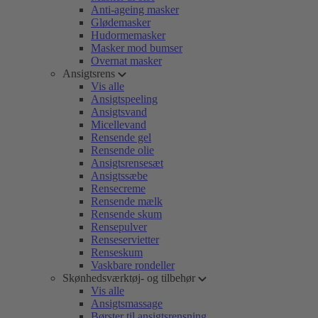
Anti-ageing masker
Glødemasker
Hudormemasker
Masker mod bumser
Overnat masker
Ansigtsrens
Vis alle
Ansigtspeeling
Ansigtsvand
Micellevand
Rensende gel
Rensende olie
Ansigtsrensesæt
Ansigtssæbe
Rensecreme
Rensende mælk
Rensende skum
Rensepulver
Renseservietter
Renseskum
Vaskbare rondeller
Skønhedsværktøj- og tilbehør
Vis alle
Ansigtsmassage
Børster til ansigtsrensning