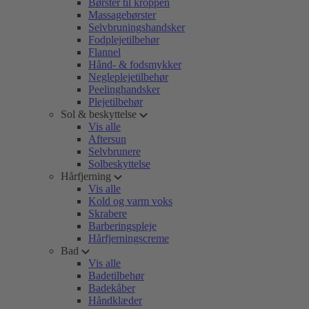
Børster til kroppen
Massagebørster
Selvbruningshandsker
Fodplejetilbehør
Flannel
Hånd- & fodsmykker
Negleplejetilbehør
Peelinghandsker
Plejetilbehør
Sol & beskyttelse
Vis alle
Aftersun
Selvbrunere
Solbeskyttelse
Hårfjerning
Vis alle
Kold og varm voks
Skrabere
Barberingspleje
Hårfjerningscreme
Bad
Vis alle
Badetilbehør
Badekåber
Håndklæder