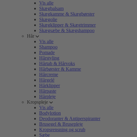
Vis alle
Skægbalsam
Skægkamme & Skægbørster
Skægolie
Skægklipper & Skægtrimmer
Skægsæbe & Skægshampoo
Hår
Vis alle
Shampoo
Pomade
Hårstyling
Hårtab & Hårvoks
Hårbørster & Kamme
Hårcreme
Hårgelé
Hårklipper
Hårpaste
Hårpleje
Kropspleje
Vis alle
Bodylotion
Deodoranter & Antiperspiranter
Brusegel & Brusepleje
Kropsrensning og scrub
Sæbe