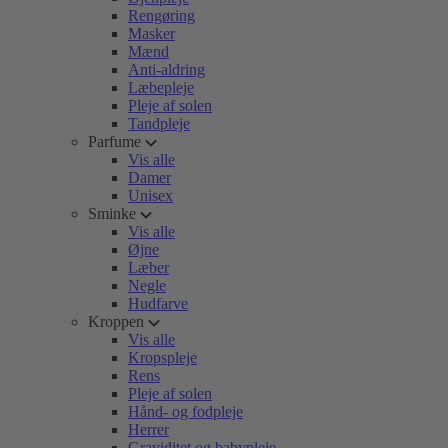
Rengøring
Masker
Mænd
Anti-aldring
Læbepleje
Pleje af solen
Tandpleje
Parfume
Vis alle
Damer
Unisex
Sminke
Vis alle
Øjne
Læber
Negle
Hudfarve
Kroppen
Vis alle
Kropspleje
Rens
Pleje af solen
Hånd- og fodpleje
Herrer
Graviditet og babypleje