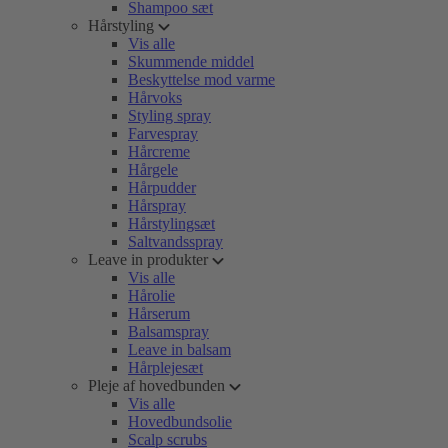
Shampoo sæt
Hårstyling
Vis alle
Skummende middel
Beskyttelse mod varme
Hårvoks
Styling spray
Farvespray
Hårcreme
Hårgele
Hårpudder
Hårspray
Hårstylingsæt
Saltvandsspray
Leave in produkter
Vis alle
Hårolie
Hårserum
Balsamspray
Leave in balsam
Hårplejesæt
Pleje af hovedbunden
Vis alle
Hovedbundsolie
Scalp scrubs