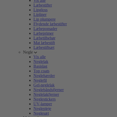
Vis alle
Læbestifter
Lipgloss
Lipliner
Lip plumpere
Flydende læbestifter
Læbepomader
Læbeprimer
Læbetilbehør
Mat læbestift
Læbestiftsæt
Negle
Vis alle
Neglelak
Basislag
Top coats
Neglehærder
Neglefil
Gel-neglelak
Neglebåndsfjerner
Neglelakfjerner
Neglestickers
UV-lamper
Neglepleje
Neglesæt