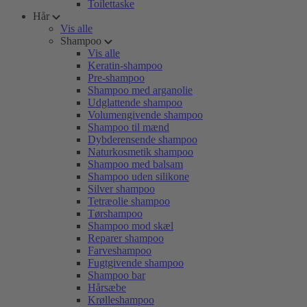
Toilettaske
Hår
Vis alle
Shampoo
Vis alle
Keratin-shampoo
Pre-shampoo
Shampoo med arganolie
Udglattende shampoo
Volumengivende shampoo
Shampoo til mænd
Dybderensende shampoo
Naturkosmetik shampoo
Shampoo med balsam
Shampoo uden silikone
Silver shampoo
Tetræolie shampoo
Tørshampoo
Shampoo mod skæl
Reparer shampoo
Farveshampoo
Fugtgivende shampoo
Shampoo bar
Hårsæbe
Krølleshampoo