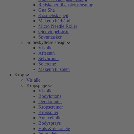
Redskaber til ansigtsrensning
Gua Sha
Kosmetisk spejl
Makeup hårbånd
Micro Needle Roller
Øjenvippebørste
Søvnmasker
Solbeskyttelse ansigt
Vis alle
Aftersun
Selvbruner
Solcreme
Makeup til solen
Krop
Vis alle
Kropspleje
Vis alle
Bodylotions
Deodoranter
Kropscremer
Kropsolier
Anti cellulitis
Bodysprays
Hals & dekollete
Intim pleje