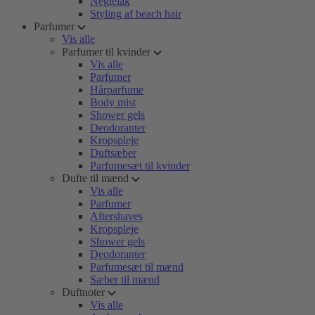
Neglelak
Styling af beach hair
Parfumer
Vis alle
Parfumer til kvinder
Vis alle
Parfumer
Hårparfume
Body mist
Shower gels
Deodoranter
Kropspleje
Duftsæber
Parfumesæt til kvinder
Dufte til mænd
Vis alle
Parfumer
Aftershaves
Kropspleje
Shower gels
Deodoranter
Parfumesæt til mænd
Sæber til mænd
Duftnoter
Vis alle