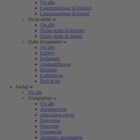
Vis alle
Luksusparfume til kvinder
Luksusparfume til mænd
Niche-dufte
Vis alle
Niche-dufte til kvinder
Niche-dufte til mænd
Dufte til hjemmet
Vis alle
Duftlys
Duftpinde
Aromadiffusere
Duftsten
Luftfriskere
Duft til bil
Ansigt
Vis alle
Ansigtspleje
Vis alle
Ansigtscreme
Anti-aging creme
Dagcreme
Natcreme
Ansigtsolie
24-timers ansigtspleje