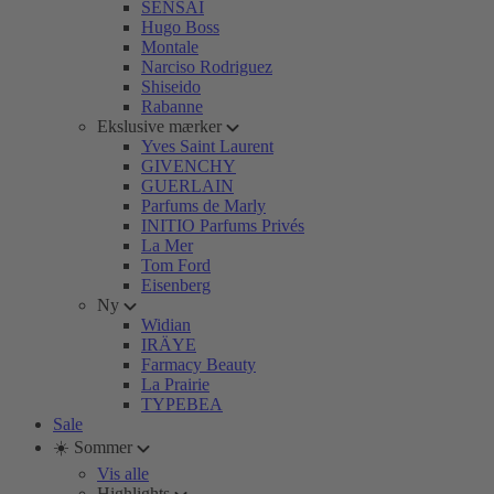
SENSAI
Hugo Boss
Montale
Narciso Rodriguez
Shiseido
Rabanne
Ekslusive mærker
Yves Saint Laurent
GIVENCHY
GUERLAIN
Parfums de Marly
INITIO Parfums Privés
La Mer
Tom Ford
Eisenberg
Ny
Widian
IRÄYE
Farmacy Beauty
La Prairie
TYPEBEA
Sale
☀️ Sommer
Vis alle
Highlights