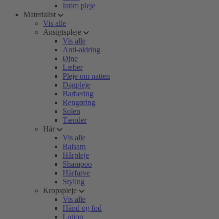
Intim pleje
Materialist
Vis alle
Ansigtspleje
Vis alle
Anti-aldring
Øjne
Læber
Pleje om natten
Dagpleje
Barbering
Rengøring
Solen
Tænder
Hår
Vis alle
Balsam
Hårpleje
Shampoo
Hårfarve
Styling
Kropspleje
Vis alle
Hånd og fod
Lotion