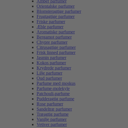
Amber parfumer
Orientalske parfumer
Blomsteragtige parfumer
Frugtagtige parfumer
Friske parfumer
Æble parfumer
Aromatiske parfumer
Bergamot parfumer
Chypre parfumer
Citrusagtige parfumer
Frisk linned parfumer
Jasmin parfumer
Kokos parfumer
Krydrede parfumer
Lilje parfumer
Oud parfumer
Parfume med moskus
Parfume-molekyle
Patchouli-parfume
Pudderagtig parfume
Rose parfumer
Sandeltræ parfumer
Træagtig parfume
Vanilje parfumer
Vetiver parfumer