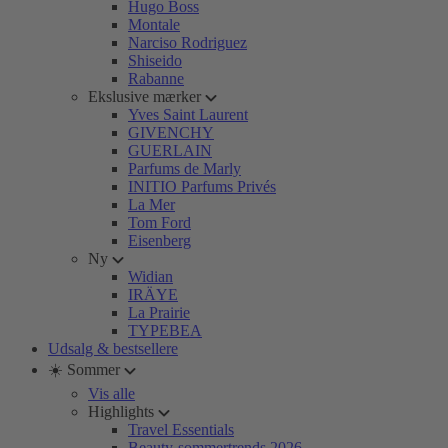
Hugo Boss
Montale
Narciso Rodriguez
Shiseido
Rabanne
Ekslusive mærker
Yves Saint Laurent
GIVENCHY
GUERLAIN
Parfums de Marly
INITIO Parfums Privés
La Mer
Tom Ford
Eisenberg
Ny
Widian
IRÄYE
La Prairie
TYPEBEA
Udsalg & bestsellere
☀️ Sommer
Vis alle
Highlights
Travel Essentials
Beauty-sommertrends 2026