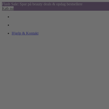
Flash Sale: Spar på beauty deals & opdag bestsellere
Køb nu
Hjælp & Kontakt